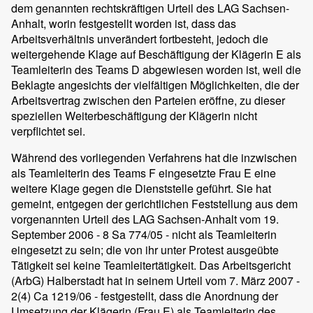
dem genannten rechtskräftigen Urteil des LAG Sachsen-
Anhalt, worin festgestellt worden ist, dass das
Arbeitsverhältnis unverändert fortbesteht, jedoch die
weitergehende Klage auf Beschäftigung der Klägerin E als
Teamleiterin des Teams D abgewiesen worden ist, weil die
Beklagte angesichts der vielfältigen Möglichkeiten, die der
Arbeitsvertrag zwischen den Parteien eröffne, zu dieser
speziellen Weiterbeschäftigung der Klägerin nicht
verpflichtet sei.
Während des vorliegenden Verfahrens hat die inzwischen
als Teamleiterin des Teams F eingesetzte Frau E eine
weitere Klage gegen die Dienststelle geführt. Sie hat
gemeint, entgegen der gerichtlichen Feststellung aus dem
vorgenannten Urteil des LAG Sachsen-Anhalt vom 19.
September 2006 - 8 Sa 774/05 - nicht als Teamleiterin
eingesetzt zu sein; die von ihr unter Protest ausgeübte
Tätigkeit sei keine Teamleitertätigkeit. Das Arbeitsgericht
(ArbG) Halberstadt hat in seinem Urteil vom 7. März 2007 -
2(4) Ca 1219/06 - festgestellt, dass die Anordnung der
Umsetzung der Klägerin (Frau E) als Teamleiterin des