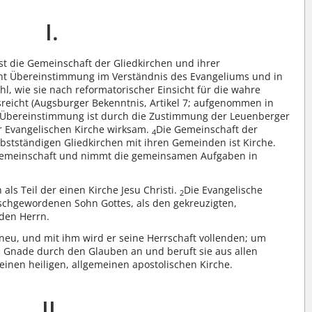
I.
ist die Gemeinschaft der Gliedkirchen und ihrer
ht Übereinstimmung im Verständnis des Evangeliums und in
, wie sie nach reformatorischer Einsicht für die wahre
sreicht (Augsburger Bekenntnis, Artikel 7; aufgenommen in
 Übereinstimmung ist durch die Zustimmung der Leuenberger
er Evangelischen Kirche wirksam.
Die Gemeinschaft der
4
bstständigen Gliedkirchen mit ihren Gemeinden ist Kirche.
e Gemeinschaft und nimmt die gemeinsamen Aufgaben in
 als Teil der einen Kirche Jesu Christi.
Die Evangelische
2
schgewordenen Sohn Gottes, als den gekreuzigten,
den Herrn.
neu, und mit ihm wird er seine Herrschaft vollenden; um
 Gnade durch den Glauben an und beruft sie aus allen
 einen heiligen, allgemeinen apostolischen Kirche.
II.