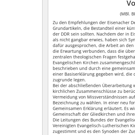
Vo
(MBl. B
Zu den Empfehlungen der Eisenacher De
Grundartikeln, die Bestandteil einer kün
der DDR sein sollten. Nachdem der in E
als nicht gangbar erwies, haben sich S
dafür ausgesprochen, die Arbeit an de
die Erwartung verbunden, dass die über
zentralen theologischen Fragen festgeh
Evangelischen Kirchen zusammengeschlo
beschrieben und durch eine gemeinsam 
einer Basiserklärung gegeben wird, die 
zugrunde legen.
Bei der abschließenden Überarbeitung 
kirchlichen Zusammenschlüsse zu berück
Vermeidung von Missverständnissen auf d
Bezeichnung zu wählen. In einer neu fo
Gemeinsamen Erklärung erläutert. Es w
Gemeinschaft der Gliedkirchen und ihre
Die Leitungen des Bundes der Evangelis
Vereinigten Evangelisch-Lutherischen K
zugestimmt und es den Synoden der Zu