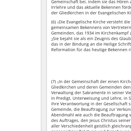
Gemeinschaft bei, indem sie das Hören
Irrlehre und das aktuelle Bekennen förd
der Gliedkirchen in der Evangelischen K
(6)
Die Evangelische Kirche versteht di
1
gemeinsamen Bekennens von Vertretern l
Gemeinden, das 1934 im Kirchenkampf zu
Sie bejaht sie als ein Zeugnis des Gla
2
das in der Bindung an die Heilige Schrif
Reformation für das heutige Bekennen r
(7)
In der Gemeinschaft der einen Kirch
1
Gliedkirchen und deren Gemeinden den 
Verwaltung der Sakramente in seiner Vie
in Predigt, Unterweisung und Lehre, in 
ihre Verantwortung in der Gesellschaft
Gemeinde, die Beauftragung zur Verkün
Abendmahl wie auch die Beauftragung v
des Auftrages, den Jesus Christus sein
aller Verschiedenheit geistlich gleichra