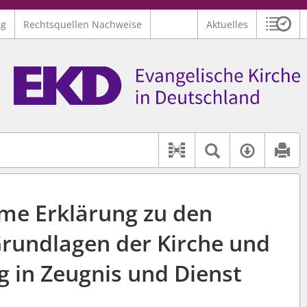
ng
Rechtsquellen Nachweise
Aktuelles
Sitzu
Logo Ev. Kirche in Deutschland
 findet auch: "Pfarrerinitiative" oder "Pfarrerausschuss".
serer Hilfe.
Textsuche 
Verfüg
Dokument-Beziehu
e Erklärung zu den
Grundlagen der Kirche und
g in Zeugnis und Dienst