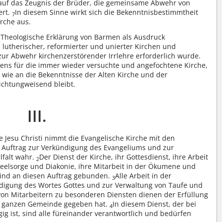
 auf das Zeugnis der Brüder, die gemeinsame Abwehr von
ert.
In diesem Sinne wirkt sich die Bekenntnisbestimmtheit
7
irche aus.
e Theologische Erklärung von Barmen als Ausdruck
utherischer, reformierter und unierter Kirchen und
r Abwehr kirchenzerstörender Irrlehre erforderlich wurde.
ubens für die immer wieder versuchte und angefochtene Kirche,
t wie an die Bekenntnisse der Alten Kirche und der
ichtungweisend bleibt.
III.
e Jesu Christi nimmt die Evangelische Kirche mit den
Auftrag zur Verkündigung des Evangeliums und zur
lfalt wahr.
Der Dienst der Kirche, ihr Gottesdienst, ihre Arbeit
2
Seelsorge und Diakonie, ihre Mitarbeit in der Ökumene und
 sind an diesen Auftrag gebunden.
Alle Arbeit in der
3
digung des Wortes Gottes und zur Verwaltung von Taufe und
on Mitarbeitern zu besonderen Diensten dienen der Erfüllung
er ganzen Gemeinde gegeben hat.
In diesem Dienst, der bei
4
ngig ist, sind alle füreinander verantwortlich und bedürfen