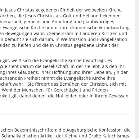
.
 in Jesus Christus gegebenen Einheit der weltweiten Kirche.
irchen, die Jesus Christus als Gott und Heiland bekennen.
mmenarbeit, gemeinsame Anbetung und glaubwürdiges
e Evangelische Kirche nimmt ihre ökumenische Verantwortung
chen Bewegungen wahr.
Gemeinsam mit anderen Kirchen und
5
bemüht sie sich darum, in Weltmission und Evangelisation
iden zu helfen und die in Christus gegebene Einheit der
gilt, weiß sich die Evangelische Kirche beauftragt, es
Sie sieht darum die Gesellschaft, in der sie lebt, als den ihr
2
g ihres Glaubens, ihrer Hoffnung und ihrer Liebe an.
In der
3
achsenden Freiheit nimmt die Evangelische Kirche ihre
schaft wahr.
Sie fördert das Bemühen der Christen, sich mit
4
Wohl der Menschen, für Gerechtigkeit und Frieden
eit gilt dabei denen, die Not leiden oder in ihrem Gewissen
rischen Bekenntnisschriften: die Augsburgische Konfession, die
e Schmalkaldischen Artikel, der Kleine und Große Katechismus