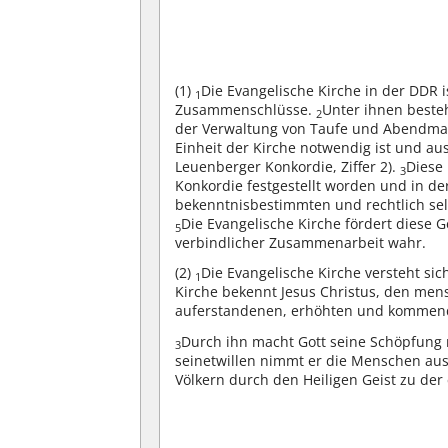
(1)
Die Evangelische Kirche in der DDR 
1
Zusammenschlüsse.
Unter ihnen beste
2
der Verwaltung von Taufe und Abendmahl
Einheit der Kirche notwendig ist und au
Leuenberger Konkordie, Ziffer 2).
Diese
3
Konkordie festgestellt worden und in d
bekenntnisbestimmten und rechtlich sel
Die Evangelische Kirche fördert dies
5
verbindlicher Zusammenarbeit wahr.
(2)
Die Evangelische Kirche versteht sich
1
Kirche bekennt Jesus Christus, den men
auferstandenen, erhöhten und kommen
Durch ihn macht Gott seine Schöpfung 
3
seinetwillen nimmt er die Menschen aus
Völkern durch den Heiligen Geist zu der