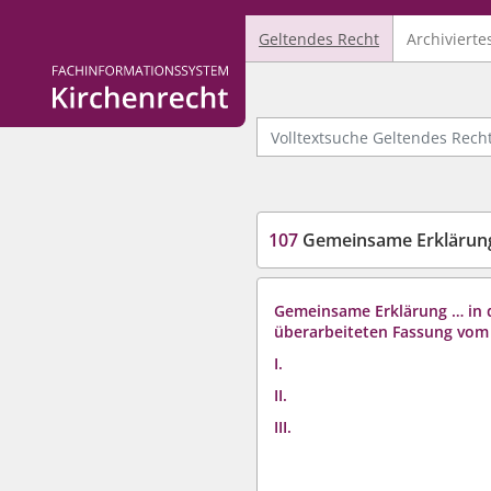
Geltendes Recht
Archivierte
Logo Fachinformationssystem Kirchenrecht
Volltextsuche Geltendes Recht
107
Gemeinsame Erklärung
Gemeinsame Erklärung … in 
überarbeiteten Fassung vom 
I.
II.
III.