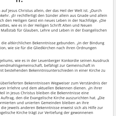
auf Jesus Christus allein, der das Heil der Welt ist.
Durch
2
mkehr.
Er rechtfertigt den Sünder allein aus Gnade und allein
3
ch den Heiligen Geist ein neues Leben in der Nachfolge.
Die
5
ottes, wie es in der Heiligen Schrift Alten und Neuen
st Maßstab für Glauben, Lehre und Leben in der Evangelischen
n die altkirchlichen Bekenntnisse gebunden.
In der Bindung
2
ion, wie sie für die Gliedkirchen nach ihren Ordnungen
eliums, wie es in der Leuenberger Konkordie seinen Ausdruck
bendmahlsgemeinschaft, befähigt zur Gemeinschaft in
mit bestehenden Bekenntnisunterschieden in einer Kirche zu
n überlieferten Bekenntnissen Wegweiser zum Verständnis der
 von Irrlehre und dem aktuellen Bekennen dienen.
In ihrer
3
il in Jesus Christus bleiben die Bekenntnisse eine
n Auftrag, den die Evangelische Kirche auszurichten hat.
Die
4
eformierten und unierten Gemeinden bleiben an ihre
die jeweils anderen Bekenntnisse erweist sich als Hilfe zur
ngelische Kirche trägt zur Vertiefung der gewonnenen