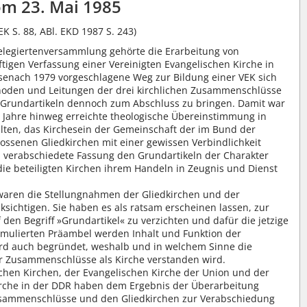
m 23. Mai 1985
EK S. 88, ABl. EKD 1987 S. 243)
legiertenversammlung gehörte die Erarbeitung von
ftigen Verfassung einer Vereinigten Evangelischen Kirche in
isenach 1979 vorgeschlagene Weg zur Bildung einer VEK sich
ynoden und Leitungen der drei kirchlichen Zusammenschlüsse
n Grundartikeln dennoch zum Abschluss zu bringen. Damit war
 Jahre hinweg erreichte theologische Übereinstimmung in
alten, das Kirchesein der Gemeinschaft der im Bund der
ssenen Gliedkirchen mit einer gewissen Verbindlichkeit
verabschiedete Fassung den Grundartikeln der Charakter
die beteiligten Kirchen ihrem Handeln in Zeugnis und Dienst
waren die Stellungnahmen der Gliedkirchen und der
sichtigen. Sie haben es als ratsam erscheinen lassen, zur
en Begriff »Grundartikel« zu verzichten und dafür die jetzige
rmulierten Präambel werden Inhalt und Funktion der
ird auch begründet, weshalb und in welchem Sinne die
r Zusammenschlüsse als Kirche verstanden wird.
chen Kirchen, der Evangelischen Kirche der Union und der
irche in der DDR haben dem Ergebnis der Überarbeitung
sammenschlüsse und den Gliedkirchen zur Verabschiedung