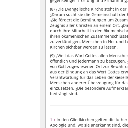
gegenseitiger Tröstung und Ermahnung
(8)
Die Evangelische Kirche steht in der
1
Darum sucht sie die Gemeinschaft der K
2
Sie fördert die Bemühungen um Zusa
3
Zeugnis aller Christen an einem Ort.
Di
4
durch ihre Mitarbeit in den ökumenis
ihren ökumenischen Zusammenschlüssen 
zu verkündigen, Menschen in Not und Le
Kirchen sichtbar werden zu lassen.
(9)
Weil das Wort Gottes allen Menschen 
1
öffentlich und jedermann zu bezeugen.
von Gott zugewiesenen Ort zur Bewährun
aus der Bindung an das Wort Gottes erw
Verantwortung für das Leben der Gesell
Menschen anderer Überzeugung für das 
einzusetzen.
Die besondere Aufmerksamk
5
bedrängt sind.
1
↑
In den Gliedkirchen gelten die luthe
Apologie und, wo sie anerkannt sind, di