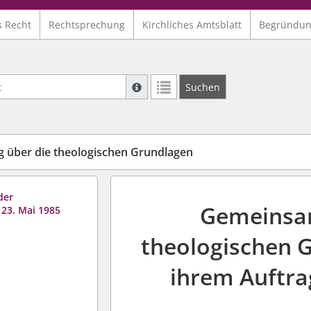
s Recht
Rechtsprechung
Kirchliches Amtsblatt
Begründu
Suche mit Platzhalter "*", Bsp. Pfarrer*,
Suchen
Weitere Suchoperatoren finden Sie in un
 über die theologischen Grundlagen
der
Gemeinsam
23. Mai 1985
theologischen 
ihrem Auftra