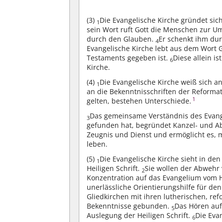
(3)
Die Evangelische Kirche gründet sich 
1
sein Wort ruft Gott die Menschen zur U
durch den Glauben.
Er schenkt ihm dur
4
Evangelische Kirche lebt aus dem Wort G
Testaments gegeben ist.
Diese allein i
6
Kirche.
(4)
Die Evangelische Kirche weiß sich a
1
an die Bekenntnisschriften der Reformat
1
gelten, bestehen Unterschiede.
Das gemeinsame Verständnis des Evang
3
gefunden hat, begründet Kanzel- und A
Zeugnis und Dienst und ermöglicht es, 
leben.
(5)
Die Evangelische Kirche sieht in de
1
Heiligen Schrift.
Sie wollen der Abwehr
2
Konzentration auf das Evangelium vom He
unerlässliche Orientierungshilfe für de
Gliedkirchen mit ihren lutherischen, r
Bekenntnisse gebunden.
Das Hören auf 
5
Auslegung der Heiligen Schrift.
Die Eva
6