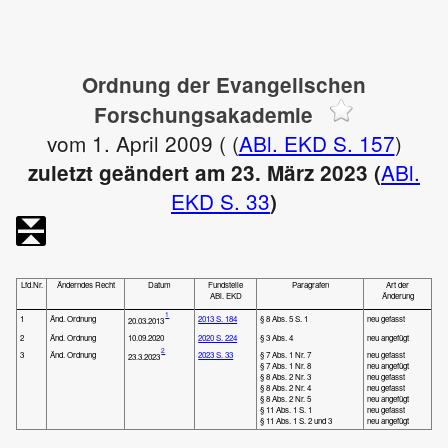
Ordnung der Evangelischen
Forschungsakademie
vom 1. April 2009 ( (
ABl. EKD S. 157
)
ABl.
zuletzt geändert am 23. März 2023 (
EKD S. 33
)
Lfd.Nr.
Änderndes Recht
Datum
Fundstelle
Paragrafen
Art der
ABl. EKD
Änderung
1
1
Änd. Ordnung
2013 S. 184
§ 8 Abs. 5 S. 1
neu gefasst
20.03.2013
2
Änd. Ordnung
10.09.2020
2020 S. 224
§ 3 Abs. 4
neu angefügt
2
3
Änd. Ordnung
2023 S. 33
§ 7 Abs. 1 Nr. 7
neu gefasst
23.3.2023
§ 7 Abs. 1 Nr. 8
neu angefügt
§ 8 Abs. 2 Nr. 3
neu gefasst
§ 8 Abs. 2 Nr. 4
neu gefasst
§ 8 Abs. 2 Nr. 5
neu angefügt
§ 11 Abs. 1 S. 1
neu gefasst
§ 11 Abs. 1 S. 2 und 3
neu angefügt