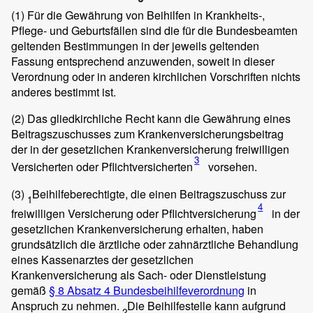
(1)
Für die Gewährung von Beihilfen in Krankheits-,
Pflege- und Geburtsfällen sind die für die Bundesbeamten
geltenden Bestimmungen in der jeweils geltenden
Fassung entsprechend anzuwenden, soweit in dieser
Verordnung oder in anderen kirchlichen Vorschriften nichts
anderes bestimmt ist.
(2)
Das gliedkirchliche Recht kann die Gewährung eines
Beitragszuschusses zum Krankenversicherungsbeitrag
der in der gesetzlichen Krankenversicherung freiwilligen
3
Versicherten oder Pflichtversicherten
vorsehen.
(3)
Beihilfeberechtigte, die einen Beitragszuschuss zur
1
4
freiwilligen Versicherung oder Pflichtversicherung
in der
gesetzlichen Krankenversicherung erhalten, haben
grundsätzlich die ärztliche oder zahnärztliche Behandlung
eines Kassenarztes der gesetzlichen
Krankenversicherung als Sach- oder Dienstleistung
gemäß
§ 8 Absatz 4 Bundesbeihilfeverordnung
in
Anspruch zu nehmen.
Die Beihilfestelle kann aufgrund
2