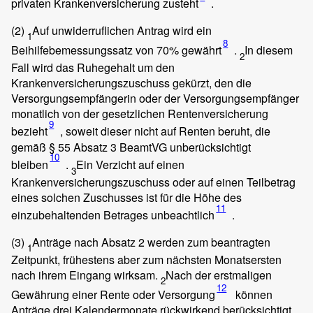
privaten Krankenversicherung zusteht
.
(2)
Auf unwiderruflichen Antrag wird ein
1
8
Beihilfebemessungssatz von 70% gewährt
.
In diesem
2
Fall wird das Ruhegehalt um den
Krankenversicherungszuschuss gekürzt, den die
Versorgungsempfängerin oder der Versorgungsempfänger
monatlich von der gesetzlichen Rentenversicherung
9
bezieht
, soweit dieser nicht auf Renten beruht, die
gemäß § 55 Absatz 3 BeamtVG unberücksichtigt
10
bleiben
.
Ein Verzicht auf einen
3
Krankenversicherungszuschuss oder auf einen Teilbetrag
eines solchen Zuschusses ist für die Höhe des
11
einzubehaltenden Betrages unbeachtlich
.
(3)
Anträge nach Absatz 2 werden zum beantragten
1
Zeitpunkt, frühestens aber zum nächsten Monatsersten
nach ihrem Eingang wirksam.
Nach der erstmaligen
2
12
Gewährung einer Rente oder Versorgung
können
Anträge drei Kalendermonate rückwirkend berücksichtigt