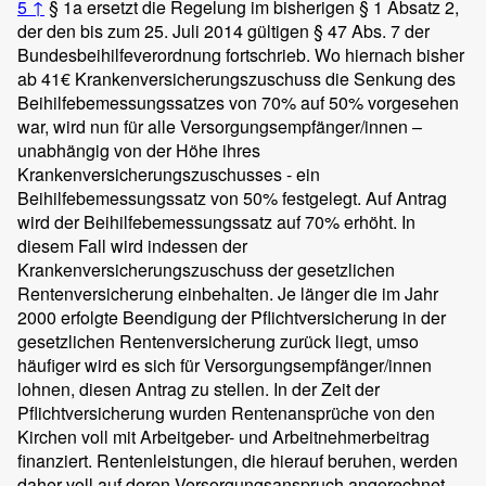
5
↑
§ 1a ersetzt die Regelung im bisherigen § 1 Absatz 2,
der den bis zum 25. Juli 2014 gültigen § 47 Abs. 7 der
Bundesbeihilfeverordnung fortschrieb. Wo hiernach bisher
ab 41€ Krankenversicherungszuschuss die Senkung des
Beihilfebemessungssatzes von 70% auf 50% vorgesehen
war, wird nun für alle Versorgungsempfänger/innen –
unabhängig von der Höhe ihres
Krankenversicherungszuschusses - ein
Beihilfebemessungssatz von 50% festgelegt. Auf Antrag
wird der Beihilfebemessungssatz auf 70% erhöht. In
diesem Fall wird indessen der
Krankenversicherungszuschuss der gesetzlichen
Rentenversicherung einbehalten. Je länger die im Jahr
2000 erfolgte Beendigung der Pflichtversicherung in der
gesetzlichen Rentenversicherung zurück liegt, umso
häufiger wird es sich für Versorgungsempfänger/innen
lohnen, diesen Antrag zu stellen. In der Zeit der
Pflichtversicherung wurden Rentenansprüche von den
Kirchen voll mit Arbeitgeber- und Arbeitnehmerbeitrag
finanziert. Rentenleistungen, die hierauf beruhen, werden
daher voll auf deren Versorgungsanspruch angerechnet.