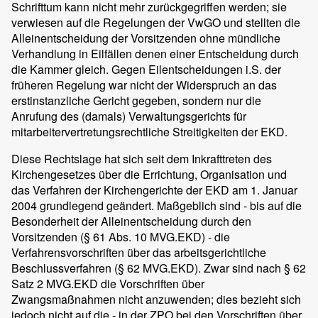
Schrifttum kann nicht mehr zurückgegriffen werden; sie
verwiesen auf die Regelungen der VwGO und stellten die
Alleinentscheidung der Vorsitzenden ohne mündliche
Verhandlung in Eilfällen denen einer Entscheidung durch
die Kammer gleich. Gegen Eilentscheidungen i.S. der
früheren Regelung war nicht der Widerspruch an das
erstinstanzliche Gericht gegeben, sondern nur die
Anrufung des (damals) Verwaltungsgerichts für
mitarbeitervertretungsrechtliche Streitigkeiten der EKD.
Diese Rechtslage hat sich seit dem Inkrafttreten des
Kirchengesetzes über die Errichtung, Organisation und
das Verfahren der Kirchengerichte der EKD am 1. Januar
2004 grundlegend geändert. Maßgeblich sind - bis auf die
Besonderheit der Alleinentscheidung durch den
Vorsitzenden (§ 61 Abs. 10 MVG.EKD) - die
Verfahrensvorschriften über das arbeitsgerichtliche
Beschlussverfahren (§ 62 MVG.EKD). Zwar sind nach § 62
Satz 2 MVG.EKD die Vorschriften über
Zwangsmaßnahmen nicht anzuwenden; dies bezieht sich
jedoch nicht auf die - in der ZPO bei den Vorschriften über