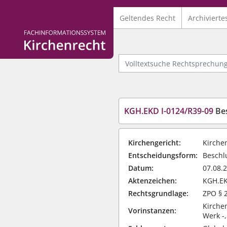
Geltendes Recht
Archivierte
Logo Fachinformationssystem Kirchenrecht
Volltextsuche Rechtsprechung
KGH.EKD I-0124/R39-09
Bes
Kirchengericht:
Kirche
Entscheidungsform:
Beschlu
Datum:
07.08.
Aktenzeichen:
KGH.EK
Rechtsgrundlage:
ZPO § 2
Kirchen
Vorinstanzen:
Werk -,