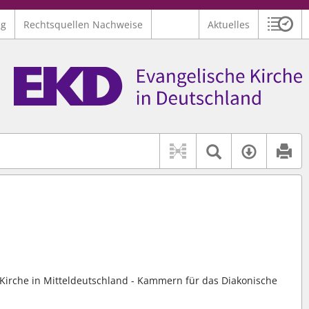
ng
Rechtsquellen Nachweise
Aktuelles
Sitzu
Logo Ev. Kirche in Deutschland
 findet auch: "Pfarrerinitiative" oder "Pfarrerausschuss".
serer Hilfe.
Textsuche 
Verfüg
v. Kirche in Mitteldeutschland - Kammern für das Diakonische