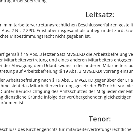
antrag Arbeitsbefreiung
Leitsatz:
h im mitarbeitervertretungsrechtlichen Beschlussverfahren gestell
Abs. 2 Nr. 2 ZPO. Er ist aber insgesamt als unbegründet zurückzu
uchte Mitbestimmungsrecht nicht gegeben ist.
darf gemäß § 19 Abs. 3 letzter Satz MVG.EKD die Arbeitsbefreiung v
er Mitarbeitervertretung und eines anderen Mitarbeiters entgege
i der Abwägung dem Urlaubswunsch des anderen Mitarbeiters o
rtretung auf Arbeitsbefreiung (§ 19 Abs. 3 MVG.EKD) Vorrang einzu
der Arbeitsbefreiung nach § 19 Abs. 3 MVG.EKD gegenüber der Erl
hme sieht das Mitarbeitervertretungsgesetz der EKD nicht vor. Vie
KD unter Berücksichtigung des Amtsschutzes der Mitglieder der Mit
ung dienstliche Gründe infolge der vorübergehenden gleichzeitig
zuräumen ist.
Tenor:
chluss des Kirchengerichts für mitarbeitervertretungsrechtliche S