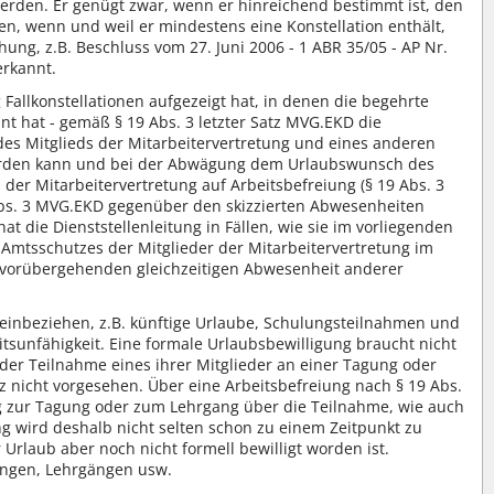
werden. Er genügt zwar, wenn er hinreichend bestimmt ist, den
en, wenn und weil er mindestens eine Konstellation enthält,
ng, z.B. Beschluss vom 27. Juni 2006 - 1 ABR 35/05 - AP Nr.
erkannt.
allkonstellationen aufgezeigt hat, in denen die begehrte
nnt hat - gemäß § 19 Abs. 3 letzter Satz MVG.EKD die
des Mitglieds der Mitarbeitervertretung und eines anderen
werden kann und bei der Abwägung dem Urlaubswunsch des
r Mitarbeitervertretung auf Arbeitsbefreiung (§ 19 Abs. 3
Abs. 3 MVG.EKD gegenüber den skizzierten Abwesenheiten
at die Dienststellenleitung in Fällen, wie sie im vorliegenden
s Amtsschutzes der Mitglieder der Mitarbeitervertretung im
er vorübergehenden gleichzeitigen Abwesenheit anderer
n einbeziehen, z.B. künftige Urlaube, Schulungsteilnahmen und
sunfähigkeit. Eine formale Urlaubsbewilligung braucht nicht
s der Teilnahme eines ihrer Mitglieder an einer Tagung oder
tz nicht vorgesehen. Über eine Arbeitsbefreiung nach § 19 Abs.
g zur Tagung oder zum Lehrgang über die Teilnahme, wie auch
ng wird deshalb nicht selten schon zu einem Zeitpunkt zu
rlaub aber noch nicht formell bewilligt worden ist.
lungen, Lehrgängen usw.