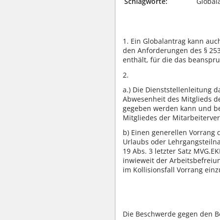
Schlagworte:
Global
1. Ein Globalantrag kann auc
den Anforderungen des § 253 
enthält, für die das beanspr
2.
a.) Die Dienststellenleitung 
Abwesenheit des Mitglieds d
gegeben werden kann und be
Mitgliedes der Mitarbeiterve
b) Einen generellen Vorrang 
Urlaubs oder Lehrgangsteilna
19 Abs. 3 letzter Satz MVG.E
inwieweit der Arbeitsbefrei
im Kollisionsfall Vorrang ein
Die Beschwerde gegen den Bes