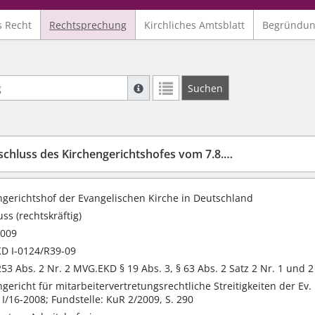
s Recht
Rechtsprechung
Kirchliches Amtsblatt
Begründu
Suche mit Platzhalter "*", Bsp. Pfarrer*,
Suchen
Weitere Suchoperatoren finden Sie in un
chluss des Kirchengerichtshofes vom 7.8.2009
ngerichtshof der Evangelischen Kirche in Deutschland
ss (rechtskräftig)
2009
D I-0124/R39-09
53 Abs. 2 Nr. 2 MVG.EKD § 19 Abs. 3, § 63 Abs. 2 Satz 2 Nr. 1 und 2
gericht für mitarbeitervertretungsrechtliche Streitigkeiten der E
 I/16-2008; Fundstelle: KuR 2/2009, S. 290