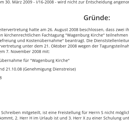
om 30. März 2009 - I/16-2008 - wird nicht zur Entscheidung ange
Gründe:
itervertretung hatte am 26. August 2008 beschlossen, dass zwei ih
n kirchenrechtlichen Fachtagung "Wagenburg Kirche" teilnehmen 
befreiung und Kostenübernahme" beantragt. Die Dienststellenleitu
rvertretung unter dem 21. Oktober 2008 wegen der Tagungsteilnahm
 dem 7. November 2008 mit:
nübernahme für "Wagenburg Kirche"
und 21.10.08 (Genehmigung Dienstreise)
8
Schreiben mitgeteilt, ist eine Freistellung für Herrn S nicht mögli
 kommt, 2. Herr H im Urlaub ist und 3. Herr X zu einer Schulung un