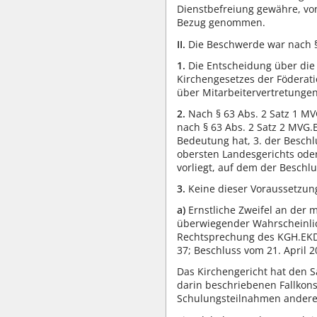
Dienstbefreiung gewähre, vo
Bezug genommen.
II.
Die Beschwerde war nach §
1.
Die Entscheidung über die 
Kirchengesetzes der Föderati
über Mitarbeitervertretunge
2.
Nach § 63 Abs. 2 Satz 1 M
nach § 63 Abs. 2 Satz 2 MVG.
Bedeutung hat, 3. der Beschl
obersten Landesgerichts ode
vorliegt, auf dem der Beschl
3.
Keine dieser Voraussetzung
a)
Ernstliche Zweifel an der 
überwiegender Wahrscheinlich
Rechtsprechung des KGH.EKD, 
37; Beschluss vom 21. April 20
Das Kirchengericht hat den 
darin beschriebenen Fallkons
Schulungsteilnahmen anderer 