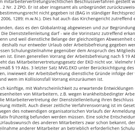
m mitarbeitervertretungsrechtlichen Beschlussverfahren gestellt 
 2 Nr. 2 ZPO. Er ist aber insgesamt als unbegründet zurückzuweis
bestimmungsrecht nicht gegeben ist (BAG in ständiger Rechtsprechu
 2006, 1289; m.w.N.). Dies hat auch das Kirchengericht zutreffend 
tanden, dass es den Globalantrag abgewiesen und zur Begründung F
 Die Dienststellenleitung darf - wie die Vorinstanz zutreffend erka
enn und weil dienstliche Belange der gleichzeitigen Abwesenheit 
n, deshalb nur entweder Urlaub oder Arbeitsbefreiung gegeben 
essen Schulungsteilnahme gegenüber dem Anspruch des Mitglieds de
n ist. Einen generellen Vorrang der Arbeitsbefreiung nach § 19 
eht das Mitarbeitervertretungsgesetz der EKD nicht vor. Vielmehr h
 gemäß § 19 Abs. 3 letzter Satz MVG.EKD unter Berücksichtigung de
gen, inwieweit der Arbeitsbefreiung dienstliche Gründe infolge d
nd wem im Kollisionsfall Vorrang einzuräumen ist.
auch künftige, mit Wahrscheinlichkeit zu erwartende Entwicklunge
nheiten von Mitarbeitern, z.B. wegen krankheitsbedingter Arbeit
 die Mitarbeitervertretung der Dienststellenleitung ihren Beschlus
ung mitteilt. Auch dieser zeitliche Verfahrensvorrang ist im Gese
 wegen des notwendigen organisatorischen Vorlaufs der Anmeldun
elativ frühzeitig befunden werden müssen. Eine solche Entscheidu
 Urlaubswunsch des anderen Mitarbeiters zwar schon bekannt, der U
Teilnahme anderer Mitarbeiter an betrieblich erforderlichen Schu