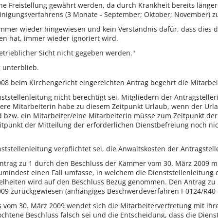
ine Freistellung gewährt werden, da durch Krankheit bereits länge
inigungsverfahrens (3 Monate - September; Oktober; November) zu
mmer wieder hingewiesen und kein Verständnis dafür, dass dies d
en hat, immer wieder ignoriert wird.
trieblicher Sicht nicht gegeben werden."
 unterblieb.
8 beim Kirchengericht eingereichten Antrag begehrt die Mitarbei
nststellenleitung nicht berechtigt sei, Mitgliedern der Antragstel
ere Mitarbeiterin habe zu diesem Zeitpunkt Urlaub, wenn der Urla
 bzw. ein Mitarbeiter/eine Mitarbeiterin müsse zum Zeitpunkt de
tpunkt der Mitteilung der erforderlichen Dienstbefreiung noch n
enststellenleitung verpflichtet sei, die Anwaltskosten der Antragst
Antrag zu 1 durch den Beschluss der Kammer vom 30. März 2009 mit
zumindest einen Fall umfasse, in welchem die Dienststellenleitu
elheiten wird auf den Beschluss Bezug genommen. Den Antrag zu 2
2009 zurückgewiesen (anhängiges Beschwerdeverfahren I-0124/R40-
om 30. März 2009 wendet sich die Mitarbeitervertretung mit ihre
htene Beschluss falsch sei und die Entscheidung, dass die Diensts