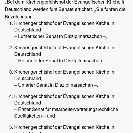
Bei dem Kirchengerichtshof der Evangelischen Kirche in
1
Deutschland werden fünf Senate errichtet.
Sie führen die
2
Bezeichnung
Kirchengerichtshof der Evangelischen Kirche in
Deutschland
– Lutherischer Senat in Disziplinarsachen –,
Kirchengerichtshof der Evangelischen Kirche in
Deutschland
– Reformierter Senat in Disziplinarsachen –,
Kirchengerichtshof der Evangelischen Kirche in
Deutschland,
– Unierter Senat in Disziplinarsachen –,
Kirchengerichtshof der Evangelischen Kirche in
Deutschland
– Erster Senat für mitarbeitervertretungsrechtliche
Streitigkeiten – und
Kirchengerichtshof der Evangelischen Kirche in