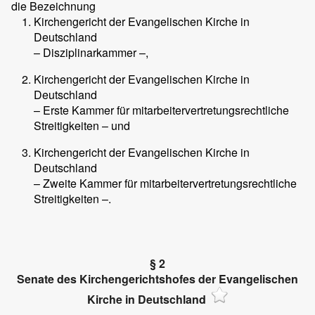
die Bezeichnung
Kirchengericht der Evangelischen Kirche in
Deutschland
– Disziplinarkammer –,
Kirchengericht der Evangelischen Kirche in
Deutschland
– Erste Kammer für mitarbeitervertretungsrechtliche
Streitigkeiten – und
Kirchengericht der Evangelischen Kirche in
Deutschland
– Zweite Kammer für mitarbeitervertretungsrechtliche
Streitigkeiten –.
§ 2
Senate des Kirchengerichtshofes der Evangelischen
Kirche in Deutschland