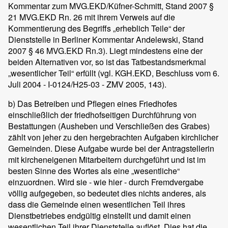
Kommentar zum MVG.EKD/Küfner-Schmitt, Stand 2007 §
21 MVG.EKD Rn. 26 mit ihrem Verweis auf die
Kommentierung des Begriffs „erheblich Teile“ der
Dienststelle in Berliner Kommentar Andelewski, Stand
2007 § 46 MVG.EKD Rn.3). Liegt mindestens eine der
beiden Alternativen vor, so ist das Tatbestandsmerkmal
„wesentlicher Teil“ erfüllt (vgl. KGH.EKD, Beschluss vom 6.
Juli 2004 - I-0124/H25-03 - ZMV 2005, 143).
b) Das Betreiben und Pflegen eines Friedhofes
einschließlich der friedhofseitigen Durchführung von
Bestattungen (Ausheben und Verschließen des Grabes)
zählt von jeher zu den hergebrachten Aufgaben kirchlicher
Gemeinden. Diese Aufgabe wurde bei der Antragstellerin
mit kircheneigenen Mitarbeitern durchgeführt und ist im
besten Sinne des Wortes als eine „wesentliche“
einzuordnen. Wird sie - wie hier - durch Fremdvergabe
völlig aufgegeben, so bedeutet dies nichts anderes, als
dass die Gemeinde einen wesentlichen Teil ihres
Dienstbetriebes endgültig einstellt und damit einen
wesentlichen Teil ihrer Dienststelle auflöst. Dies hat die