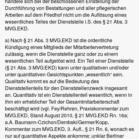
handele sich bei der beschlossenen Einstellung der
Durchführung von Bestattungen und aller pflegerischen
Arbeiten auf dem Friedhof nicht um die Auflösung eines
wesentliches Teiles der Dienststelle i.S. des § 21 Abs. 3
MVG.EKD.
a) Nach § 21 Abs. 3 MVG.EKD ist die ordentliche
Kündigung eines Mitglieds der Mitarbeitervertretung
zulässig, wenn die Dienststelle ganz oder zu einem
wesentlichen Teil aufgelöst wird. Ein Teil einer Dienststelle
(§ 21 Abs. 3 MVG:EKD) kann unter qualitativen und/oder
unter quantitativen Gesichtspunkten „wesentlich“ sein.
Qualitativ kommt es auf die Bedeutung des
Dienststellenteils für den Dienststellenzweck insgesamt
an. Quantitativ ist ein Dienststellenteil wesentlich, wenn in
ihm ein erheblicher Teil der Gesamtmitarbeiterschaft
beschäftigt wird (vgl. Fey/Rehren, Praxiskommentar zum
MVG.EKD, Stand August 2010, § 21 MVG.EKD Rn. 16a;
a.A. Baumann-Czichon/Dembski/Germer/Kopp,
Kommentar zum MVG.EKD, 3. Aufl., § 21 Rn. 6, wonach es
nur auf quantitative Aspekte ankomme; unklar Berliner