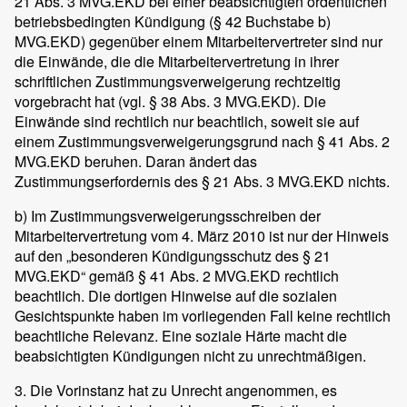
21 Abs. 3 MVG.EKD bei einer beabsichtigten ordentlichen
betriebsbedingten Kündigung (§ 42 Buchstabe b)
MVG.EKD) gegenüber einem Mitarbeitervertreter sind nur
die Einwände, die die Mitarbeitervertretung in ihrer
schriftlichen Zustimmungsverweigerung rechtzeitig
vorgebracht hat (vgl. § 38 Abs. 3 MVG.EKD). Die
Einwände sind rechtlich nur beachtlich, soweit sie auf
einem Zustimmungsverweigerungsgrund nach § 41 Abs. 2
MVG.EKD beruhen. Daran ändert das
Zustimmungserfordernis des § 21 Abs. 3 MVG.EKD nichts.
b) Im Zustimmungsverweigerungsschreiben der
Mitarbeitervertretung vom 4. März 2010 ist nur der Hinweis
auf den „besonderen Kündigungsschutz des § 21
MVG.EKD“ gemäß § 41 Abs. 2 MVG.EKD rechtlich
beachtlich. Die dortigen Hinweise auf die sozialen
Gesichtspunkte haben im vorliegenden Fall keine rechtlich
beachtliche Relevanz. Eine soziale Härte macht die
beabsichtigten Kündigungen nicht zu unrechtmäßigen.
3. Die Vorinstanz hat zu Unrecht angenommen, es