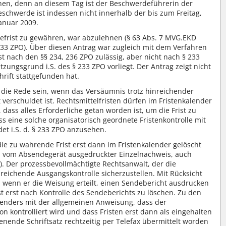
nen, denn an diesem Tag ist der Beschwerdeführerin der
eschwerde ist indessen nicht innerhalb der bis zum Freitag,
anuar 2009.
efrist zu gewähren, war abzulehnen (§ 63 Abs. 7 MVG.EKD
 § 233 ZPO). Über diesen Antrag war zugleich mit dem Verfahren
t nach den §§ 234, 236 ZPO zulässig, aber nicht nach § 233
ungsgrund i.S. des § 233 ZPO vorliegt. Der Antrag zeigt nicht
rift stattgefunden hat.
 die Rede sein, wenn das Versäumnis trotz hinreichender
verschuldet ist. Rechtsmittelfristen dürfen im Fristenkalender
dass alles Erforderliche getan worden ist, um die Frist zu
s eine solche organisatorisch geordnete Fristenkontrolle mit
det i.S. d. § 233 ZPO anzusehen.
 die zu wahrende Frist erst dann im Fristenkalender gelöscht
in vom Absendegerät ausgedruckter Einzelnachweis, auch
0). Der prozessbevollmächtigte Rechtsanwalt, der die
nreichende Ausgangskontrolle sicherzustellen. Mit Rücksicht
, wenn er die Weisung erteilt, einen Sendebericht ausdrucken
st erst nach Kontrolle des Sendeberichts zu löschen. Zu den
enders mit der allgemeinen Anweisung, dass der
n kontrolliert wird und dass Fristen erst dann als eingehalten
enende Schriftsatz rechtzeitig per Telefax übermittelt worden