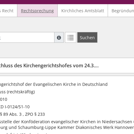
s Recht
Rechtsprechung
Kirchliches Amtsblatt
Begründu
Suche mit Platzhalter "*", Bsp. Pfarrer*,
Suchen
Weitere Suchoperatoren finden Sie in un
luss des Kirchengerichtshofes vom 24.3.2010
ngerichtshof der Evangelischen Kirche in Deutschland
ss (rechtskräftig)
2010
D I-0124/S1-10
 89 Abs. 3 , ZPO § 233
sstelle der Konföderation evangelischer Kirchen in Niedersachse
urg und Schaumburg-Lippe Kammer Diakonisches Werk Hannovers, 