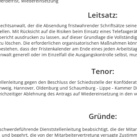
erdefrist, Wiedereinsetzung
Leitsatz:
echtsanwalt, der die Absendung fristwahrender Schriftsätze seinem
ellen. Mit Rücksicht auf die Risiken beim Einsatz eines Telefaxger
bericht ausdrucken zu lassen, auf dieser Grundlage die Vollständig
 zu löschen. Die erforderlichen organisatorischen Maßnahmen kön
stehen, dass der Fristenkalender am Ende eines jeden Arbeitstags
walt generell oder im Einzelfall die Ausgangskontrolle selbst, mus
Tenor:
llenleitung gegen den Beschluss der Schiedsstelle der Konfödera
weig, Hannover, Oldenburg und Schaumburg - Lippe - Kammer Dia
leichzeitiger Ablehnung des Antrags auf Wiedereinsetzung in den 
Gründe:
chwerdeführende Dienststellenleitung beabsichtigt, die der Mita
 und begehrt, die von der Mitarbeitervertretung versagte Zustim