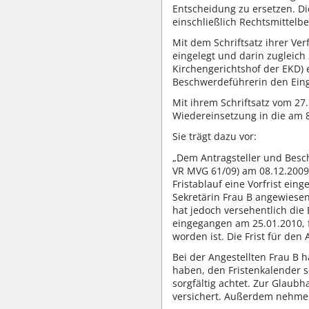
Entscheidung zu ersetzen. Di
einschließlich Rechtsmittelb
Mit dem Schriftsatz ihrer V
eingelegt und darin zugleich
Kirchengerichtshof der EKD) 
Beschwerdeführerin den Einga
Mit ihrem Schriftsatz vom 27
Wiedereinsetzung in die am 
Sie trägt dazu vor:
„Dem Antragsteller und Besch
VR MVG 61/09) am 08.12.2009 
Fristablauf eine Vorfrist ei
Sekretärin Frau B angewiesen
hat jedoch versehentlich die
eingegangen am 25.01.2010, f
worden ist. Die Frist für de
Bei der Angestellten Frau B 
haben, den Fristenkalender so
sorgfältig achtet. Zur Glaub
versichert. Außerdem nehme i