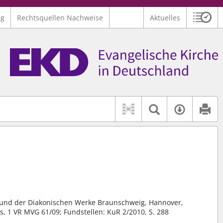
ng
Rechtsquellen Nachweise
Aktuelles
Sitzu
Logo Ev. Kirche in Deutschland
 findet auch: "Pfarrerinitiative" oder "Pfarrerausschuss".
serer Hilfe.
Textsuche 
Verfüg
n und der Diakonischen Werke Braunschweig, Hannover,
1 VR MVG 61/09; Fundstellen: KuR 2/2010, S. 288