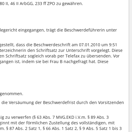
0 II, 46 II ArbGG, 233 ff ZPO zu gewähren.
degericht eingegangen, trägt die Beschwerdeführerin unter
tellt, dass die Beschwerdeschrift am 07.01.2010 um 9:51
rzeichnerin den Schriftsatz zur Unterschrift vorgelegt. Diese
 Schriftsatz sogleich vorab per Telefax zu übersenden. Vor
gangen ist, indem sie bei Frau B nachgefragt hat. Diese
ug genommen.
n die Versäumung der Beschwerdefrist durch den Vorsitzenden
g zu verwerfen (§ 63 Abs. 7 MVG.EKD i.V.m. § 89 Abs. 3
ginnt mit der förmlichen Zustellung des vollständigen, mit
§ 87 Abs. 2 Satz 1, § 66 Abs. 1 Satz 2, § 9 Abs. 5 Satz 1 bis 3