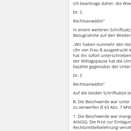
Ich beantrage daher, die Wied
Dr. C
Rechtsanwältin“
In einem weiteren Schriftsat
Bezugnahme auf den Wiedere
„Wir haben nunmehr den Vorg
Uhr von Frau B ausgedruckt w
hat ihn sofort unterschriebe
der Mittagspause hat die Unte
bejahte gegenüber der Unterze
Dr. C
Rechtsanwältin“
Auf die beiden Schriftsätze 
II.
Die Beschwerde war unter 
zu verwerfen (§ 63 Abs. 7 MVG
1. Die Beschwerde war mangel
ArbGG). Die Frist zur Einlegu
Rechtsmittelbelehrung versehe