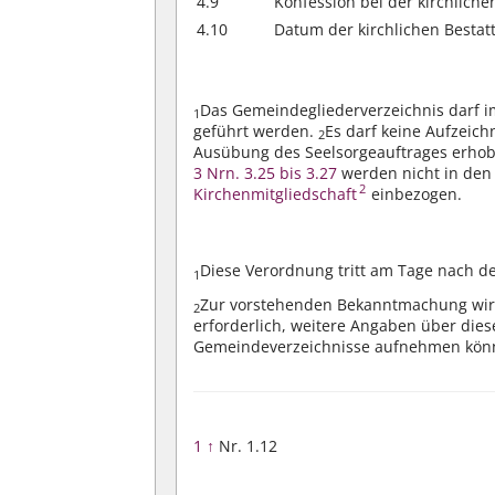
4.9
Konfession bei der kirchlich
4.10
Datum der kirchlichen Bestat
Das Gemeindegliederverzeichnis darf 
1
geführt werden.
Es darf keine Aufzeich
2
Ausübung des Seelsorgeauftrages erhob
3 Nrn. 3.25 bis 3.27
werden nicht in de
2
Kirchenmitgliedschaft
einbezogen.
Diese Verordnung tritt am Tage nach d
1
Zur vorstehenden Bekanntmachung wird 
2
erforderlich, weitere Angaben über diese
Gemeindeverzeichnisse aufnehmen kön
1
↑
Nr. 1.12