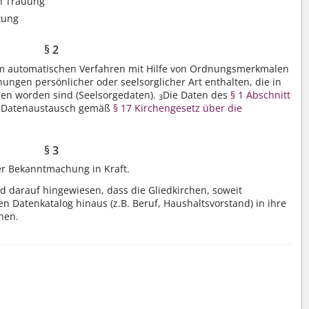
en Trauung
tung
§ 2
im automatischen Verfahren mit Hilfe von Ordnungsmerkmalen
nungen persönlicher oder seelsorglicher Art enthalten, die in
en worden sind (Seelsorgedaten).
Die Daten des
§ 1 Abschnitt
3
n Datenaustausch gemäß
§ 17 Kirchengesetz über die
§ 3
er Bekanntmachung in Kraft.
darauf hingewiesen, dass die Gliedkirchen, soweit
n Datenkatalog hinaus (z.B. Beruf, Haushaltsvorstand) in ihre
nen.