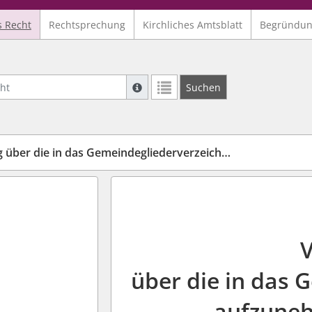
s Recht
Rechtsprechung
Kirchliches Amtsblatt
Begründu
Suche mit Platzhalter "*", Bsp. Pfarrer*,
Suchen
Weitere Suchoperatoren finden Sie in un
die in das Gemeindegliederverzeichnis aufzunehmenden Daten
über die in das 
aufzune