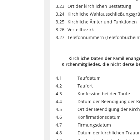
3.23
Ort der kirchlichen Bestattung
3.24
Kirchliche Wahlausschließungsgr
3.25
Kirchliche Ämter und Funktionen
3.26
Verteilbezirk
3.27
Telefonnummern (Telefonbucheint
Kirchliche Daten der Familienang
Kirchenmitgliedes, die nicht derselb
4.1
Taufdatum
4.2
Taufort
4.3
Konfession bei der Taufe
4.4
Datum der Beendigung der Ki
4.5
Ort der Beendigung der Kirch
4.6
Konfirmationsdatum
4.7
Firmungsdatum
4.8
Datum der kirchlichen Trauu