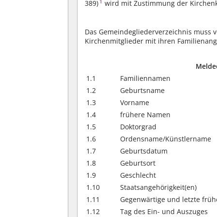
1
389)
wird mit Zustimmung der Kirchenk
Das Gemeindegliederverzeichnis muss v
Kirchenmitglieder mit ihren Familiena
Melde
1.1
Familiennamen
1.2
Geburtsname
1.3
Vorname
1.4
frühere Namen
1.5
Doktorgrad
1.6
Ordensname/Künstlername
1.7
Geburtsdatum
1.8
Geburtsort
1.9
Geschlecht
1.10
Staatsangehörigkeit(en)
1.11
Gegenwärtige und letzte frü
1.12
Tag des Ein- und Auszuges