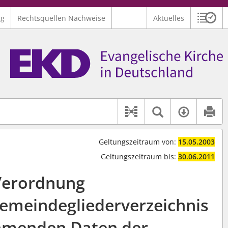
ng
Rechtsquellen Nachweise
Aktuelles
Sitzu
Logo Ev. Kirche in Deutschland
 findet auch: "Pfarrerinitiative" oder "Pfarrerausschuss".
serer Hilfe.
Textsuche 
Verfüg
Dokument-Beziehu
Geltungszeitraum von:
15.05.2003
Geltungszeitraum bis:
30.06.2011
Verordnung
Gemeindegliederverzeichnis
hmenden Daten der