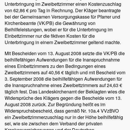
Unterbringung im Zweibettzimmer einen Kostenzuschlag
von 62,86 € pro Tag in Rechnung. Der Kläger beantragte
bei der Gemeinsamen Versorgungskasse für Pfarrer und
Kirchenbeamte (VK/PB) die Gewährung von
Beihilfeleistungen, wobei er für die Unterbringung im
Einbettzimmer nur die fiktiven Kosten für die
Unterbringung in einem Zweibettzimmer geltend machte.
Mit Bescheiden vom 13. August 2008 setzte die VK/PB die
beihilfefähigen Aufwendungen für die Inanspruchnahme
eines Einbettzimmers zu den Bedingungen eines
Zweibettzimmers auf 40,56 € täglich und mit Bescheid vom
3. September 2008 die beihilfefähigen Aufwendungen für
die Inanspruchnahme eines Zweibettzimmers auf 24,63 €
täglich fest. Das Landeskirchenamt der Beklagten wies die
Widersprüche des Klägers gegen die Bescheide vom 13.
August 2008 zurück. Zur Begründung heißt es im
Widerspruchsbescheid, dass gemäß Nr. 10a.4 VVzBVO
ein Zweibettzimmerzuschlag nur in der Höhe beihilfefähig
sei, wie sie zwischen dem Verband der privaten
Krankenversicherungen und der Deutschen