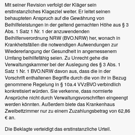
Mit seiner Revision verfolgt der Kläger sein
erstinstanzliches Klageziel weiter. Er leitet seinen
behaupteten Anspruch auf die Gewährung von
Beihilfeleistungen in der geltend gemachten Höhe aus § 3
Abs. 1 Satz 1 Nr. 1 der anzuwendenden
Beihilfenverordnung NRW (BVO.NRW) her, wonach in
Krankheitsfällen die notwendigen Aufwendungen zur
Wiedererlangung der Gesundheit in angemessenem
Umfang beihilfefähig seien. Zu Unrecht gehe die
Verwaltungskammer bei der Auslegung des § 3 Abs. 1
Satz 1 Nr. 1 BVO.NRW davon aus, dass die in der
Vorschrift enthaltenen Begriffe durch die von ihr in Bezug
genommene Regelung in § 10a.4 VVzBVO verbindlich
konkretisiert würden. Sie verkenne, dass normierte
Ansprüche nicht durch Verwaltungsvorschriften eingeengt
werden könnten. Außerdem biete das Krankenhaus
Zweibettzimmer nur zu einem Zuzahlungsbetrag von 62,86
€ an.
Die Beklagte verteidigt das erstinstanzliche Urteil.