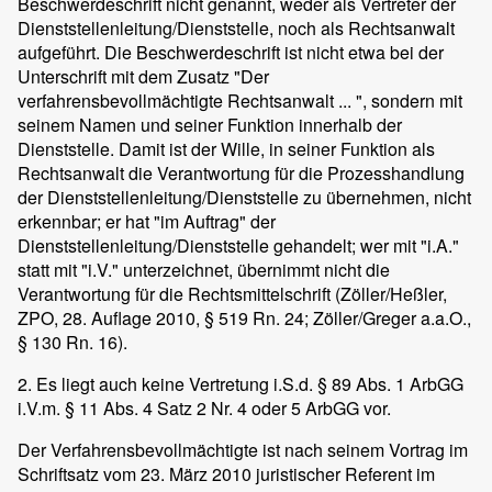
Beschwerdeschrift nicht genannt, weder als Vertreter der
Dienststellenleitung/Dienststelle, noch als Rechtsanwalt
aufgeführt. Die Beschwerdeschrift ist nicht etwa bei der
Unterschrift mit dem Zusatz "Der
verfahrensbevollmächtigte Rechtsanwalt ... ", sondern mit
seinem Namen und seiner Funktion innerhalb der
Dienststelle. Damit ist der Wille, in seiner Funktion als
Rechtsanwalt die Verantwortung für die Prozesshandlung
der Dienststellenleitung/Dienststelle zu übernehmen, nicht
erkennbar; er hat "im Auftrag" der
Dienststellenleitung/Dienststelle gehandelt; wer mit "i.A."
statt mit "i.V." unterzeichnet, übernimmt nicht die
Verantwortung für die Rechtsmittelschrift (Zöller/Heßler,
ZPO, 28. Auflage 2010, § 519 Rn. 24; Zöller/Greger a.a.O.,
§ 130 Rn. 16).
2. Es liegt auch keine Vertretung i.S.d. § 89 Abs. 1 ArbGG
i.V.m. § 11 Abs. 4 Satz 2 Nr. 4 oder 5 ArbGG vor.
Der Verfahrensbevollmächtigte ist nach seinem Vortrag im
Schriftsatz vom 23. März 2010 juristischer Referent im