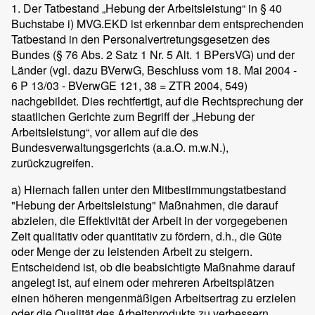
1. Der Tatbestand „Hebung der Arbeitsleistung“ in § 40
Buchstabe i) MVG.EKD ist erkennbar dem entsprechenden
Tatbestand in den Personalvertretungsgesetzen des
Bundes (§ 76 Abs. 2 Satz 1 Nr. 5 Alt. 1 BPersVG) und der
Länder (vgl. dazu BVerwG, Beschluss vom 18. Mai 2004 -
6 P 13/03 - BVerwGE 121, 38 = ZTR 2004, 549)
nachgebildet. Dies rechtfertigt, auf die Rechtsprechung der
staatlichen Gerichte zum Begriff der „Hebung der
Arbeitsleistung“, vor allem auf die des
Bundesverwaltungsgerichts (a.a.O. m.w.N.),
zurückzugreifen.
a) Hiernach fallen unter den Mitbestimmungstatbestand
"Hebung der Arbeitsleistung" Maßnahmen, die darauf
abzielen, die Effektivität der Arbeit in der vorgegebenen
Zeit qualitativ oder quantitativ zu fördern, d.h., die Güte
oder Menge der zu leistenden Arbeit zu steigern.
Entscheidend ist, ob die beabsichtigte Maßnahme darauf
angelegt ist, auf einem oder mehreren Arbeitsplätzen
einen höheren mengenmäßigen Arbeitsertrag zu erzielen
oder die Qualität des Arbeitsprodukts zu verbessern.