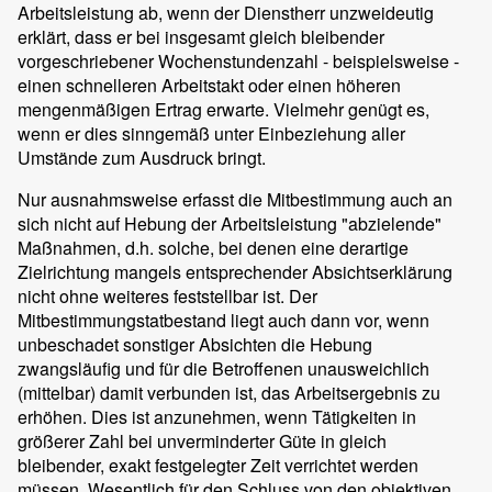
Arbeitsleistung ab, wenn der Dienstherr unzweideutig
erklärt, dass er bei insgesamt gleich bleibender
vorgeschriebener Wochenstundenzahl - beispielsweise -
einen schnelleren Arbeitstakt oder einen höheren
mengenmäßigen Ertrag erwarte. Vielmehr genügt es,
wenn er dies sinngemäß unter Einbeziehung aller
Umstände zum Ausdruck bringt.
Nur ausnahmsweise erfasst die Mitbestimmung auch an
sich nicht auf Hebung der Arbeitsleistung "abzielende"
Maßnahmen, d.h. solche, bei denen eine derartige
Zielrichtung mangels entsprechender Absichtserklärung
nicht ohne weiteres feststellbar ist. Der
Mitbestimmungstatbestand liegt auch dann vor, wenn
unbeschadet sonstiger Absichten die Hebung
zwangsläufig und für die Betroffenen unausweichlich
(mittelbar) damit verbunden ist, das Arbeitsergebnis zu
erhöhen. Dies ist anzunehmen, wenn Tätigkeiten in
größerer Zahl bei unverminderter Güte in gleich
bleibender, exakt festgelegter Zeit verrichtet werden
müssen. Wesentlich für den Schluss von den objektiven