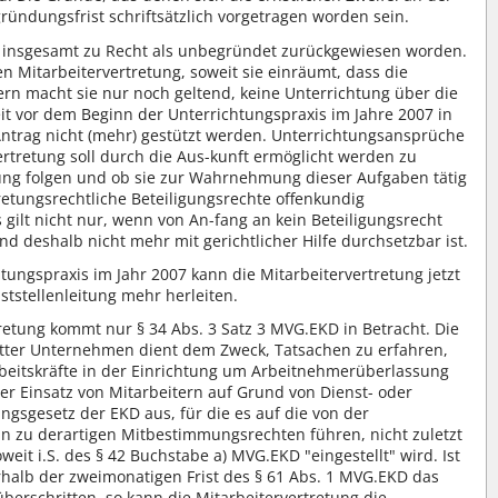
ündungsfrist schriftsätzlich vorgetragen worden sein.
st insgesamt zu Recht als unbegründet zurückgewiesen worden.
Mitarbeitervertretung, soweit sie einräumt, dass die
Kern macht sie nur noch geltend, keine Unterrichtung über die
it vor dem Beginn der Unterrichtungspraxis im Jahre 2007 in
te Antrag nicht (mehr) gestützt werden. Unterrichtungsansprüche
rtretung soll durch die Aus-kunft ermöglicht werden zu
ung folgen und ob sie zur Wahrnehmung dieser Aufgaben tätig
tretungsrechtliche Beteiligungsrechte offenkundig
s gilt nicht nur, wenn von An-fang an kein Beteiligungsrecht
 deshalb nicht mehr mit gerichtlicher Hilfe durchsetzbar ist.
chtungspraxis im Jahr 2007 kann die Mitarbeitervertretung jetzt
ststellenleitung mehr herleiten.
etung kommt nur § 34 Abs. 3 Satz 3 MVG.EKD in Betracht. Die
itter Unternehmen dient dem Zweck, Tatsachen zu erfahren,
rbeitskräfte in der Einrichtung um Arbeitnehmerüberlassung
r Einsatz von Mitarbeitern auf Grund von Dienst- oder
gsgesetz der EKD aus, für die es auf die von der
 zu derartigen Mitbestimmungsrechten führen, nicht zuletzt
eit i.S. des § 42 Buchstabe a) MVG.EKD "eingestellt" wird. Ist
erhalb der zweimonatigen Frist des § 61 Abs. 1 MVG.EKD das
 überschritten, so kann die Mitarbeitervertretung die