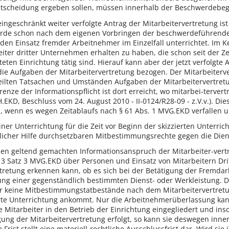
Entscheidung ergeben sollen, müssen innerhalb der Beschwerdebegr
ingeschränkt weiter verfolgte Antrag der Mitarbeitervertretung i
rde schon nach dem eigenen Vorbringen der beschwerdeführenden 
 den Einsatz fremder Arbeitnehmer im Einzelfall unterrichtet. Im 
iter dritter Unternehmen erhalten zu haben, die schon seit der Ze
iteten Einrichtung tätig sind. Hierauf kann aber der jetzt verfolg
ie Aufgaben der Mitarbeitervertretung bezogen. Der Mitarbeiterve
eilten Tatsachen und Umständen Aufgaben der Mitarbeitervertret
enze der Informationspflicht ist dort erreicht, wo mitarbei-terver
.EKD, Beschluss vom 24. August 2010 - II-0124/R28-09 - z.V.v.). Die
 wenn es wegen Zeitablaufs nach § 61 Abs. 1 MVG.EKD verfallen und
 einer Unterrichtung für die Zeit vor Beginn der skizzierten Unterri
htlicher Hilfe durchsetzbaren Mitbestimmungsrechte gegen die Dien
den geltend gemachten Informationsanspruch der Mitarbeiter-vertr
. 3 Satz 3 MVG.EKD über Personen und Einsatz von Mitarbeitern Dr
tretung erkennen kann, ob es sich bei der Betätigung der Fremda
ng einer gegenständlich bestimmten Dienst- oder Werkleistung. De
er keine Mitbestimmungstatbestände nach dem Mitarbeitervertretun
rte Unterrichtung ankommt. Nur die Arbeitnehmerüberlassung kann
 Mitarbeiter in den Betrieb der Einrichtung eingegliedert und insow
igung der Mitarbeitervertretung erfolgt, so kann sie deswegen inn
Frist stellt eine materiell-rechtliche Ausschlussfrist dar. Wird sie