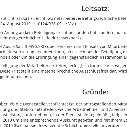
Leitsatz:
spflicht ist dort erreicht, wo mitarbeitervertretungsrechtliche Be
. August 2010 - II-0124/R28-09 - z.V.v.).
 von Anfang an kein Beteiligungsrecht bestanden hat, sondern auc
ehr mit gerichtlicher Hilfe durchsetzbar ist.
34 Abs. 3 Satz 3 MVG.EKD über Personen und Einsatz von Mitarbei
arbeitervertretung erkennen kann, ob es sich bei der Betätigung d
delt oder um die Erbringung einer gegenständlich bestimmten Di
Beteiligung der Mitarbeitervertretung erfolgt, so kann sie des-weg
iese Frist stellt eine materiell-rechtliche Ausschlussfrist dar. Wir
 geltend machen.
Gründe:
rüber, ob die Dienststelle verpflichtet ist, der antragstellenden 
eilung und Station mitzuteilen, welche Arbeitnehmer und Arbeitne
nstleistungsunternehmen, in der Dienststelle regelmäßig tätig sind
l 2010 um eine entsprechende Auskunft gebeten und mit ihrem Sch
uli 2010 (Fax) hat sie deswegen die Schlichtungsstelle angerufen.