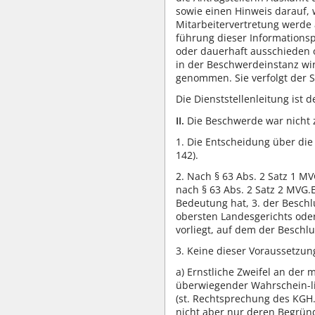
sowie einen Hinweis darauf, 
Mitarbeitervertretung werde 
führung dieser Informationsp
oder dauerhaft ausschieden 
in der Beschwerdeinstanz wir
genommen. Sie verfolgt der S
Die Dienststellenleitung ist
II.
Die Beschwerde war nicht z
1. Die Entscheidung über die 
142).
2. Nach § 63 Abs. 2 Satz 1 M
nach § 63 Abs. 2 Satz 2 MVG.
Bedeutung hat, 3. der Beschl
obersten Landesgerichts ode
vorliegt, auf dem der Beschl
3. Keine dieser Voraussetzung
a) Ernstliche Zweifel an der
überwiegender Wahrschein-lic
(st. Rechtsprechung des KGH.
nicht aber nur deren Begründ