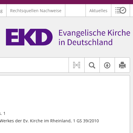
ng
Rechtsquellen Nachweise
Aktuelles
Sitzu
Logo Ev. Kirche in Deutschland
 findet auch: "Pfarrerinitiative" oder "Pfarrerausschuss".
serer Hilfe.
Textsuche 
Verfüg
. 1
erkes der Ev. Kirche im Rheinland, 1 GS 39/2010