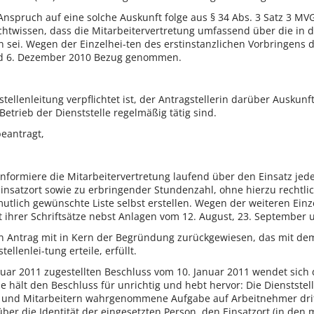
Anspruch auf eine solche Auskunft folge aus § 34 Abs. 3 Satz 3 MVG
ichtwissen, dass die Mitarbeitervertretung umfassend über die in d
sei. Wegen der Einzelhei-ten des erstinstanzlichen Vorbringens der
und 6. Dezember 2010 Bezug genommen.
tstellenleitung verpflichtet ist, der Antragstellerin darüber Ausk
Betrieb der Dienststelle regelmäßig tätig sind.
beantragt,
 informiere die Mitarbeitervertretung laufend über den Einsatz j
nsatzort sowie zu erbringender Stundenzahl, ohne hierzu rechtlich 
utlich gewünschte Liste selbst erstellen. Wegen der weiteren Einz
alt ihrer Schriftsätze nebst Anlagen vom 12. August, 23. Septemb
en Antrag mit in Kern der Begründung zurückgewiesen, das mit dem
ellenlei-tung erteile, erfüllt.
uar 2011 zugestellten Beschluss vom 10. Januar 2011 wendet sich d
 hält den Beschluss für unrichtig und hebt hervor: Die Dienststel
n und Mitarbeitern wahrgenommene Aufgabe auf Arbeitnehmer drit
über die Identität der eingesetzten Person, den Einsatzort (in den