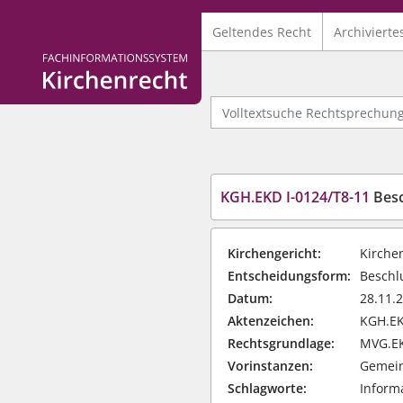
Geltendes Recht
Archivierte
Logo Fachinformationssystem Kirchenrecht
Volltextsuche Rechtsprechung
KGH.EKD I-0124/T8-11
Besch
Kirchengericht:
Kirche
Entscheidungsform:
Beschlu
Datum:
28.11.
Aktenzeichen:
KGH.EK
Rechtsgrundlage:
MVG.EKD
Vorinstanzen:
Gemein
Schlagworte:
Informa