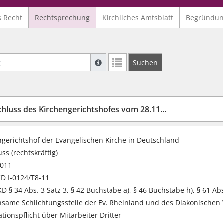
s Recht
Rechtsprechung
Kirchliches Amtsblatt
Begründu
Suche mit Platzhalter "*", Bsp. Pfarrer*,
Suchen
Weitere Suchoperatoren finden Sie in un
luss des Kirchengerichtshofes vom 28.11.2011
ngerichtshof der Evangelischen Kirche in Deutschland
ss (rechtskräftig)
2011
D I-0124/T8-11
 § 34 Abs. 3 Satz 3, § 42 Buchstabe a), § 46 Buchstabe h), § 61 Abs
same Schlichtungsstelle der Ev. Rheinland und des Diakonischen W
tionspflicht über Mitarbeiter Dritter