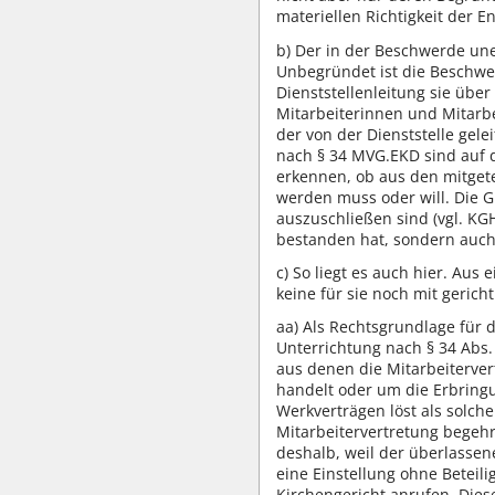
materiellen Richtigkeit der 
b) Der in der Beschwerde une
Unbegründet ist die Beschwe
Dienststellenleitung sie über
Mitarbeiterinnen und Mitarbe
der von der Dienststelle gele
nach § 34 MVG.EKD sind auf d
erkennen, ob aus den mitget
werden muss oder will. Die Gr
auszuschließen sind (vgl. KGH
bestanden hat, sondern auch,
c) So liegt es auch hier. Aus
keine für sie noch mit geric
aa) Als Rechtsgrundlage für 
Unterrichtung nach § 34 Abs
aus denen die Mitarbeiterver
handelt oder um die Erbringu
Werkverträgen löst als solch
Mitarbeitervertretung begeh
deshalb, weil der überlassene
eine Einstellung ohne Beteil
Kirchengericht anrufen. Diese 