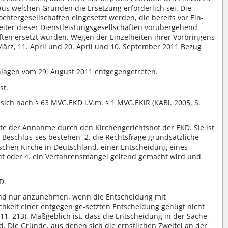
aus welchen Gründen die Ersetzung erforderlich sei. Die
chtergesellschaften eingesetzt werden, die bereits vor Ein-
beiter dieser Dienstleistungsgesellschaften vorübergehend
ten ersetzt würden. Wegen der Einzelheiten ihrer Vorbringens
März, 11. April und 20. April und 10. September 2011 Bezug
Anlagen vom 29. August 2011 entgegengetreten.
st.
 sich nach § 63 MVG.EKD i.V.m. § 1 MVG.EKiR (KABl. 2005, S.
te der Annahme durch den Kirchengerichtshof der EKD. Sie ist
 Beschlus-ses bestehen, 2. die Rechtsfrage grundsätzliche
schen Kirche in Deutschland, einer Entscheidung eines
ht oder 4. ein Verfahrensmangel geltend gemacht wird und
D.
 sind nur anzunehmen, wenn die Entscheidung mit
ichkeit einer entgegen ge-setzten Entscheidung genügt nicht
1, 213). Maßgeblich ist, dass die Entscheidung in der Sache,
 Die Gründe, aus denen sich die ernstlichen Zweifel an der