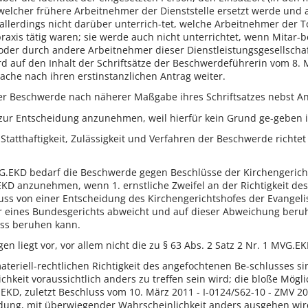
welcher frühere Arbeitnehmer der Dienststelle ersetzt werde und 
allerdings nicht darüber unterrich-tet, welche Arbeitnehmer der To
raxis tätig waren; sie werde auch nicht unterrichtet, wenn Mitar-
oder durch andere Arbeitnehmer dieser Dienstleistungsgesellschaf
d auf den Inhalt der Schriftsätze der Beschwerdeführerin vom 8. 
ache nach ihren erstinstanzlichen Antrag weiter.
 der Beschwerde nach näherer Maßgabe ihres Schriftsatzes nebst 
ur Entscheidung anzunehmen, weil hierfür kein Grund ge-geben i
Statthaftigkeit, Zulässigkeit und Verfahren der Beschwerde richtet
VG.EKD bedarf die Beschwerde gegen Beschlüsse der Kirchengerich
EKD anzunehmen, wenn 1. ernstliche Zweifel an der Richtigkeit des
uss von einer Entscheidung des Kirchengerichtshofes der Evangeli
r eines Bundesgerichts abweicht und auf dieser Abweichung beru
uss beruhen kann.
en liegt vor, vor allem nicht die zu § 63 Abs. 2 Satz 2 Nr. 1 MVG.EK
 materiell-rechtlichen Richtigkeit des angefochtenen Be-schlusses
hkeit voraussichtlich anders zu treffen sein wird; die bloße Mögl
EKD, zuletzt Beschluss vom 10. März 2011 - I-0124/S62-10 - ZMV 201
ung, mit überwiegender Wahrscheinlichkeit anders ausgehen wird.