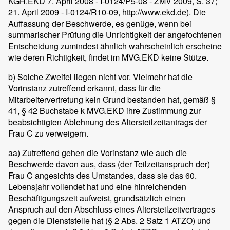
KGH.EKD 7. April 2008 - I-0124/P5-08 - ZMV 2009, S. 37;
21. April 2009 - I-0124/R10-09, http://www.ekd.de). Die
Auffassung der Beschwerde, es genüge, wenn bei
summarischer Prüfung die Unrichtigkeit der angefochtenen
Entscheidung zumindest ähnlich wahrscheinlich erscheine
wie deren Richtigkeit, findet im MVG.EKD keine Stütze.
b) Solche Zweifel liegen nicht vor. Vielmehr hat die
Vorinstanz zutreffend erkannt, dass für die
Mitarbeitervertretung kein Grund bestanden hat, gemäß §
41, § 42 Buchstabe k MVG.EKD ihre Zustimmung zur
beabsichtigten Ablehnung des Altersteilzeitantrags der
Frau C zu verweigern.
aa) Zutreffend gehen die Vorinstanz wie auch die
Beschwerde davon aus, dass (der Teilzeitanspruch der)
Frau C angesichts des Umstandes, dass sie das 60.
Lebensjahr vollendet hat und eine hinreichenden
Beschäftigungszeit aufweist, grundsätzlich einen
Anspruch auf den Abschluss eines Altersteilzeitvertrages
gegen die Dienststelle hat (§ 2 Abs. 2 Satz 1 ATZO) und