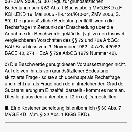
06 - ZMV 2006, S. 307; vgl. zur grundsätzlichen
Bedeutung nach § 63 Abs. 1 Buchstabe g MVG.EKD a.F.:
KGH.EKD 19. Mai 2005 - II-0124/K40-04, ZMV 2006, S.
89). Die grundsätzliche Bedeutung entfällt, wenn die
Rechtsfrage im Zeitpunkt der Entscheidung über die
Annahme der Beschwerde geklärt ist (vgl. zu den insoweit
vergleichbaren Vorschriften des §§ 72 und 72a ArbGG:
BAG Beschluss vom 3. November 1982 - 4 AZN 420/82 -
BAGE 40, 274 = EzA § 72a ArbGG 1979 Nummer 42).
b) Die Beschwerde genügt diesen Voraussetzungen nicht.
Auf die von ihr als von grundsätzlicher Bedeutung
skizzierte Frage - so sie sich überhaupt als Rechtsfrage
und nicht nur als Frage nach dem hinreichenden Grad der
Substantiierung im Einzelfall darstellt - kommt es nicht an.
Dies folgt aus dem unter oben II.3 b) cc) Dargestellten.
III.
Eine Kostenentscheidung ist entbehrlich (§ 63 Abs. 7
MVG.EKD i.V.m. § 22 Abs. 1 KiGG.EKD).