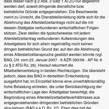
dass dieser nach § 2 Abs. 3 Satz 1 ATZO nur abgelehnt
werden darf, soweit dringende dienstliche bzw.
betriebliche Gründe entgegenstehen. Die Beschwerde
meint zu Unrecht, die Dienststellenleitung dürfe sich für die
Ablehnung des Altersteilzeitantrags nicht auf die mit
dessen Stattgabe verbundenen wirtschaftlichen Folgen
stützen. Zwar stellen die typischerweise mit jedem
Altersteilzeitantrag verbundenen Aufwendungen des
Arbeitgebers für sich allein regelmäßig noch keinen
dringen betrieblichen Grund dar, auf den die Ablehnung
eines Altersteilzeitanspruchs gestützt werden könnte (vgl.
BAG, Urt. vom 23. Januar 2007 - 9 AZR 393/06 - AP Nr. 8
zu § 2 ATG Rz. 26). Hierauf rekurriert die
Mitarbeitervertretung in beiden Rechtszügen. Sie übersieht
jedoch, dass das BAG in derselben Entscheidung
ausgeführt hat, im Einzelfall könne eine unverhältnismäßig
hohe Belastung eintreten, die unter Berücksichtigung der
wirtschaftlichen Lage den Arbeitgeber berechtigt, die
Begründung eines Altersteilzeitarbeitsverhältnisses aus
entgegenstehenden dringenden betrieblichen Gründen
abzulehnen (BAG a.a.O. Rz. 27). Eben dies hat die