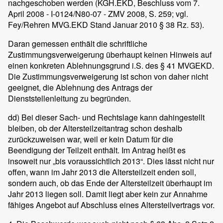
nachgeschoben werden (KGH.EKD, Beschluss vom 7.
April 2008 - I-0124/N80-07 - ZMV 2008, S. 259; vgl.
Fey/Rehren MVG.EKD Stand Januar 2010 § 38 Rz. 53).
Daran gemessen enthält die schriftliche
Zustimmungsverweigerung überhaupt keinen Hinweis auf
einen konkreten Ablehnungsgrund i.S. des § 41 MVGEKD.
Die Zustimmungsverweigerung ist schon von daher nicht
geeignet, die Ablehnung des Antrags der
Dienststellenleitung zu begründen.
dd) Bei dieser Sach- und Rechtslage kann dahingestellt
bleiben, ob der Altersteilzeitantrag schon deshalb
zurückzuweisen war, weil er kein Datum für die
Beendigung der Teilzeit enthält. Im Antrag heißt es
insoweit nur „bis voraussichtlich 2013“. Dies lässt nicht nur
offen, wann im Jahr 2013 die Altersteilzeit enden soll,
sondern auch, ob das Ende der Altersteilzeit überhaupt im
Jahr 2013 liegen soll. Damit liegt aber kein zur Annahme
fähiges Angebot auf Abschluss eines Altersteilvertrags vor.