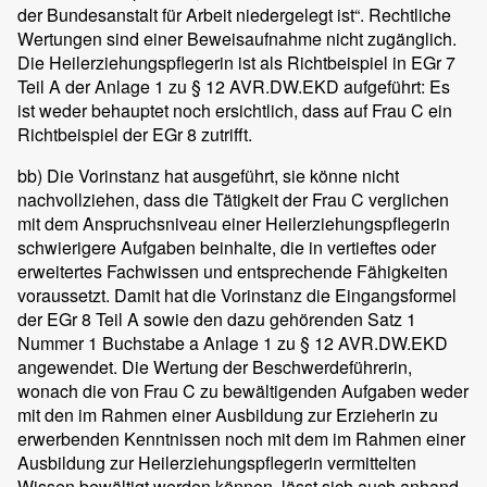
der Bundesanstalt für Arbeit niedergelegt ist“. Rechtliche
Wertungen sind einer Beweisaufnahme nicht zugänglich.
Die Heilerziehungspflegerin ist als Richtbeispiel in EGr 7
Teil A der Anlage 1 zu § 12 AVR.DW.EKD aufgeführt: Es
ist weder behauptet noch ersichtlich, dass auf Frau C ein
Richtbeispiel der EGr 8 zutrifft.
bb) Die Vorinstanz hat ausgeführt, sie könne nicht
nachvollziehen, dass die Tätigkeit der Frau C verglichen
mit dem Anspruchsniveau einer Heilerziehungspflegerin
schwierigere Aufgaben beinhalte, die in vertieftes oder
erweitertes Fachwissen und entsprechende Fähigkeiten
voraussetzt. Damit hat die Vorinstanz die Eingangsformel
der EGr 8 Teil A sowie den dazu gehörenden Satz 1
Nummer 1 Buchstabe a Anlage 1 zu § 12 AVR.DW.EKD
angewendet. Die Wertung der Beschwerdeführerin,
wonach die von Frau C zu bewältigenden Aufgaben weder
mit den im Rahmen einer Ausbildung zur Erzieherin zu
erwerbenden Kenntnissen noch mit dem im Rahmen einer
Ausbildung zur Heilerziehungspflegerin vermittelten
Wissen bewältigt werden können, lässt sich auch anhand