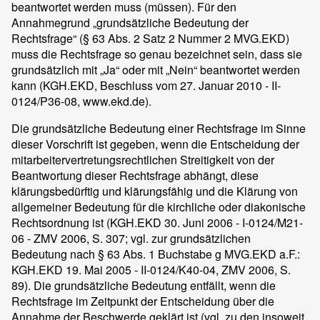
beantwortet werden muss (müssen). Für den
Annahmegrund „grundsätzliche Bedeutung der
Rechtsfrage“ (§ 63 Abs. 2 Satz 2 Nummer 2 MVG.EKD)
muss die Rechtsfrage so genau bezeichnet sein, dass sie
grundsätzlich mit „Ja“ oder mit „Nein“ beantwortet werden
kann (KGH.EKD, Beschluss vom 27. Januar 2010 - II-
0124/P36-08, www.ekd.de).
Die grundsätzliche Bedeutung einer Rechtsfrage im Sinne
dieser Vorschrift ist gegeben, wenn die Entscheidung der
mitarbeitervertretungsrechtlichen Streitigkeit von der
Beantwortung dieser Rechtsfrage abhängt, diese
klärungsbedürftig und klärungsfähig und die Klärung von
allgemeiner Bedeutung für die kirchliche oder diakonische
Rechtsordnung ist (KGH.EKD 30. Juni 2006 - I-0124/M21-
06 - ZMV 2006, S. 307; vgl. zur grundsätzlichen
Bedeutung nach § 63 Abs. 1 Buchstabe g MVG.EKD a.F.:
KGH.EKD 19. Mai 2005 - II-0124/K40-04, ZMV 2006, S.
89). Die grundsätzliche Bedeutung entfällt, wenn die
Rechtsfrage im Zeitpunkt der Entscheidung über die
Annahme der Beschwerde geklärt ist (vgl. zu den insoweit