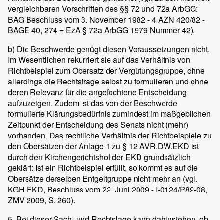
vergleichbaren Vorschriften des §§ 72 und 72a ArbGG:
BAG Beschluss vom 3. November 1982 - 4 AZN 420/82 -
BAGE 40, 274 = EzA § 72a ArbGG 1979 Nummer 42).
b) Die Beschwerde genügt diesen Voraussetzungen nicht.
Im Wesentlichen rekurriert sie auf das Verhältnis von
Richtbeispiel zum Obersatz der Vergütungsgruppe, ohne
allerdings die Rechtsfrage selbst zu formulieren und ohne
deren Relevanz für die angefochtene Entscheidung
aufzuzeigen. Zudem ist das von der Beschwerde
formulierte Klärungsbedürfnis zumindest im maßgeblichen
Zeitpunkt der Entscheidung des Senats nicht (mehr)
vorhanden. Das rechtliche Verhältnis der Richtbeispiele zu
den Obersätzen der Anlage 1 zu § 12 AVR.DW.EKD ist
durch den Kirchengerichtshof der EKD grundsätzlich
geklärt: Ist ein Richtbeispiel erfüllt, so kommt es auf die
Obersätze derselben Entgeltgruppe nicht mehr an (vgl.
KGH.EKD, Beschluss vom 22. Juni 2009 - I-0124/P89-08,
ZMV 2009, S. 260).
5. Bei dieser Sach- und Rechtslage kann dahinstehen, ob