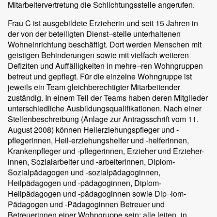
Mitarbeitervertretung die Schlichtungsstelle angerufen.
Frau C ist ausgebildete Erzieherin und seit 15 Jahren in
der von der beteiligten Dienst¬stelle unterhaltenen
Wohneinrichtung beschäftigt. Dort werden Menschen mit
geistigen Behinderungen sowie mit vielfach weiteren
Defiziten und Auffälligkeiten in mehre¬ren Wohngruppen
betreut und gepflegt. Für die einzelne Wohngruppe ist
jeweils ein Team gleichberechtigter Mitarbeitender
zuständig. In einem Teil der Teams haben deren Mitglieder
unterschiedliche Ausbildungsqualifikationen. Nach einer
Stellenbeschreibung (Anlage zur Antragsschrift vom 11.
August 2008) können Heilerziehungspfleger und -
pflegerinnen, Heil-erziehungshelfer und -helferinnen,
Krankenpfleger und -pflegerinnen, Erzieher und Erzieher-
innen, Sozialarbeiter und -arbeiterinnen, Diplom-
Sozialpädagogen und -sozialpädagoginnen,
Heilpädagogen und -pädagoginnen, Diplom-
Heilpädagogen und -pädagoginnen sowie Dip¬lom-
Pädagogen und -Pädagoginnen Betreuer und
Betreuerinnen einer Wohngruppe sein; alle leiten „in