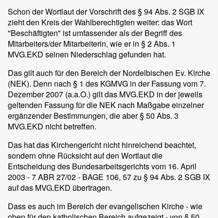
Schon der Wortlaut der Vorschrift des § 94 Abs. 2 SGB IX
zieht den Kreis der Wahlberechtigten weiter: das Wort
"Beschäftigten" ist umfassender als der Begriff des
Mitarbeiters/der Mitarbeiterin, wie er in § 2 Abs. 1
MVG.EKD seinen Niederschlag gefunden hat.
Das gilt auch für den Bereich der Nordelbischen Ev. Kirche
(NEK). Denn nach § 1 des KGMVG in der Fassung vom 7.
Dezember 2007 (a.a.O.) gilt das MVG.EKD in der jeweils
geltenden Fassung für die NEK nach Maßgabe einzelner
ergänzender Bestimmungen, die aber § 50 Abs. 3
MVG.EKD nicht betreffen.
Das hat das Kirchengericht nicht hinreichend beachtet,
sondern ohne Rücksicht auf den Wortlaut die
Entscheidung des Bundesarbeitsgerichts vom 16. April
2003 - 7 ABR 27/02 - BAGE 106, 57 zu § 94 Abs. 2 SGB IX
auf das MVG.EKD übertragen.
Dass es auch im Bereich der evangelischen Kirche - wie
oben für den katholischen Bereich aufgezeigt - von § 50