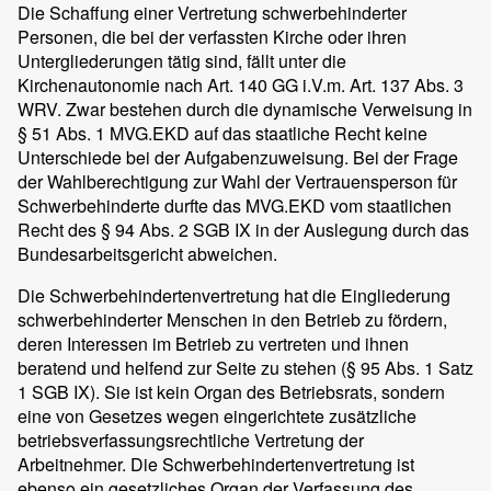
Die Schaffung einer Vertretung schwerbehinderter
Personen, die bei der verfassten Kirche oder ihren
Untergliederungen tätig sind, fällt unter die
Kirchenautonomie nach Art. 140 GG i.V.m. Art. 137 Abs. 3
WRV. Zwar bestehen durch die dynamische Verweisung in
§ 51 Abs. 1 MVG.EKD auf das staatliche Recht keine
Unterschiede bei der Aufgabenzuweisung. Bei der Frage
der Wahlberechtigung zur Wahl der Vertrauensperson für
Schwerbehinderte durfte das MVG.EKD vom staatlichen
Recht des § 94 Abs. 2 SGB IX in der Auslegung durch das
Bundesarbeitsgericht abweichen.
Die Schwerbehindertenvertretung hat die Eingliederung
schwerbehinderter Menschen in den Betrieb zu fördern,
deren Interessen im Betrieb zu vertreten und ihnen
beratend und helfend zur Seite zu stehen (§ 95 Abs. 1 Satz
1 SGB IX). Sie ist kein Organ des Betriebsrats, sondern
eine von Gesetzes wegen eingerichtete zusätzliche
betriebsverfassungsrechtliche Vertretung der
Arbeitnehmer. Die Schwerbehindertenvertretung ist
ebenso ein gesetzliches Organ der Verfassung des