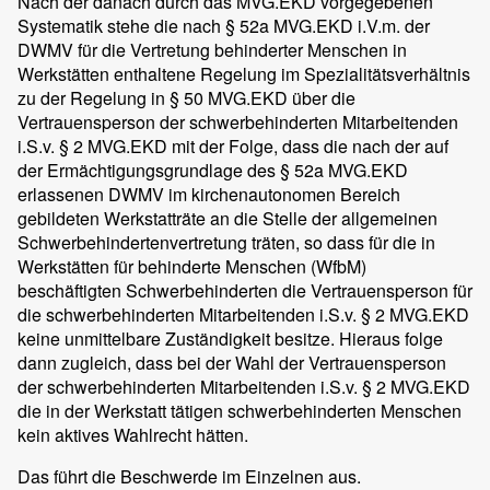
Nach der danach durch das MVG.EKD vorgegebenen
Systematik stehe die nach § 52a MVG.EKD i.V.m. der
DWMV für die Vertretung behinderter Menschen in
Werkstätten enthaltene Regelung im Spezialitätsverhältnis
zu der Regelung in § 50 MVG.EKD über die
Vertrauensperson der schwerbehinderten Mitarbeitenden
i.S.v. § 2 MVG.EKD mit der Folge, dass die nach der auf
der Ermächtigungsgrundlage des § 52a MVG.EKD
erlassenen DWMV im kirchenautonomen Bereich
gebildeten Werkstatträte an die Stelle der allgemeinen
Schwerbehindertenvertretung träten, so dass für die in
Werkstätten für behinderte Menschen (WfbM)
beschäftigten Schwerbehinderten die Vertrauensperson für
die schwerbehinderten Mitarbeitenden i.S.v. § 2 MVG.EKD
keine unmittelbare Zuständigkeit besitze. Hieraus folge
dann zugleich, dass bei der Wahl der Vertrauensperson
der schwerbehinderten Mitarbeitenden i.S.v. § 2 MVG.EKD
die in der Werkstatt tätigen schwerbehinderten Menschen
kein aktives Wahlrecht hätten.
Das führt die Beschwerde im Einzelnen aus.