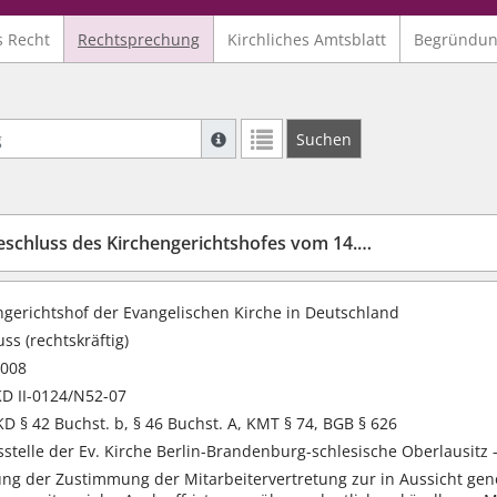
s Recht
Rechtsprechung
Kirchliches Amtsblatt
Begründu
Suche mit Platzhalter "*", Bsp. Pfarrer*,
Suchen
Weitere Suchoperatoren finden Sie in un
schluss des Kirchengerichtshofes vom 14.1.2008
ngerichtshof der Evangelischen Kirche in Deutschland
ss (rechtskräftig)
2008
D II-0124/N52-07
D § 42 Buchst. b, § 46 Buchst. A, KMT § 74, BGB § 626
stelle der Ev. Kirche Berlin-Brandenburg-schlesische Oberlausitz -
ung der Zustimmung der Mitarbeitervertretung zur in Aussicht g