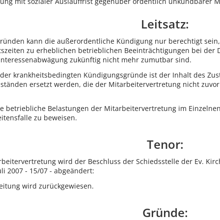
ung mit sozialer Auslauffrist gegenüber ordentlich unkündbarer M
Leitsatz:
Gründen kann die außerordentliche Kündigung nur berechtigt sein
tszeiten zu erheblichen betrieblichen Beeinträchtigungen bei der
nteressenabwägung zukünftig nicht mehr zumutbar sind.
g der krankheitsbedingten Kündigungsgründe ist der Inhalt des Zu
tänden ersetzt werden, die der Mitarbeitervertretung nicht zuvor
che betriebliche Belastungen der Mitarbeitervertretung im Einzeln
itensfalle zu beweisen.
Tenor:
beitervertretung wird der Beschluss der Schiedsstelle der Ev. Kir
uli 2007 - 15/07 - abgeändert:
leitung wird zurückgewiesen.
Gründe: