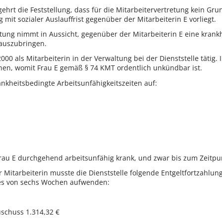
gehrt die Feststellung, dass für die Mitarbeitervertretung kein G
it sozialer Auslauffrist gegenüber der Mitarbeiterin E vorliegt.
leitung nimmt in Aussicht, gegenüber der Mitarbeiterin E eine kra
 auszubringen.
 2000 als Mitarbeiterin in der Verwaltung bei der Dienststelle tätig
nen, womit Frau E gemäß § 74 KMT ordentlich unkündbar ist.
ankheitsbedingte Arbeitsunfähigkeitszeiten auf:
t Frau E durchgehend arbeitsunfähig krank, und zwar bis zum Zeit
r Mitarbeiterin musste die Dienststelle folgende Entgeltfortzahlu
mes von sechs Wochen aufwenden:
uschuss 1.314,32 €