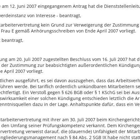
le am 12. Juni 2007 eingegangenem Antrag hat die Dienststellenle
werdeinstanz von Interesse - beantragt,
Mitarbeitervertretung kein Grund zur Verweigerung der Zustimmung
in Frau E gemäß Anhörungsschreiben von Ende April 2007 vorliegt.
 beantragt,
ung am 20. Juli 2007 zugestellten Beschluss vom 16. Juli 2007 hat di
der Zustimmung zur beabsichtigten außerordentlichen Kündigung m
April 2007 vorliegt.
lichen ausgeführt, es sei davon auszugehen, dass das Arbeitsver
führen werde. Bei tariflich ordentlich unkündbaren Mitarbeitern se
chtfertigt. Ein Verstoß gegen § 626 BGB oder § 1 KSchG sei bei Au
irksamkeit einer solchen Kündigung entschieden letztlich die Arb
nntnisquellen dazu in der Lage. Anhaltspunkte dafür, dass ein Ve
tarbeitervertretung mit ihrer am 30. Juli 2007 beim Kirchengerich
be den Umfang seiner Prüfungskompetenz verkannt. Dem Kirchenge
ervertretung verweist darauf, die (dauernde) Unfähigkeit der Mitar
s Eingliederungsmanagement nach § 84 Abs. 2 SGB IX habe nicht sta