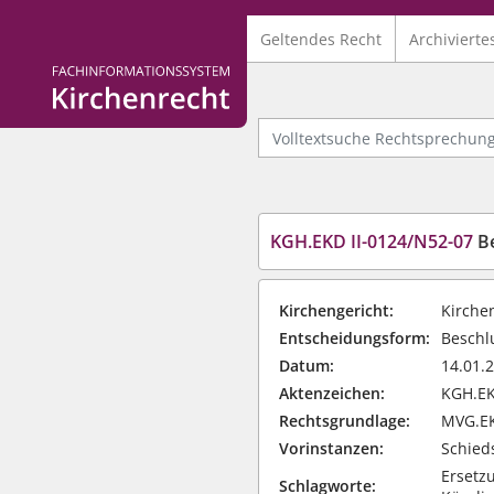
Geltendes Recht
Archivierte
Logo Fachinformationssystem Kirchenrecht
Volltextsuche Rechtsprechung
KGH.EKD II-0124/N52-07
Be
Kirchengericht:
Kirche
Entscheidungsform:
Beschlu
Datum:
14.01.
Aktenzeichen:
KGH.EK
Rechtsgrundlage:
MVG.EK
Vorinstanzen:
Schieds
Ersetz
Schlagworte: