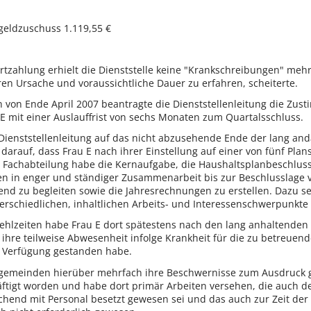
geldzuschuss 1.119,55 €
rtzahlung erhielt die Dienststelle keine "Krankschreibungen" mehr
n Ursache und voraussichtliche Dauer zu erfahren, scheiterte.
n von Ende April 2007 beantragte die Dienststellenleitung die Zu
E mit einer Auslauffrist von sechs Monaten zum Quartalsschluss.
ienststellenleitung auf das nicht abzusehende Ende der lang and
arauf, dass Frau E nach ihrer Einstellung auf einer von fünf Plan
se Fachabteilung habe die Kernaufgabe, die Haushaltsplanbeschlu
n in enger und ständiger Zusammenarbeit bis zur Beschlusslage v
nd zu begleiten sowie die Jahresrechnungen zu erstellen. Dazu s
terschiedlichen, inhaltlichen Arbeits- und Interessenschwerpunkt
Fehlzeiten habe Frau E dort spätestens nach den lang anhaltenden 
ihre teilweise Abwesenheit infolge Krankheit für die zu betreuend
r Verfügung gestanden habe.
emeinden hierüber mehrfach ihre Beschwernisse zum Ausdruck ge
ftigt worden und habe dort primär Arbeiten versehen, die auch d
hend mit Personal besetzt gewesen sei und das auch zur Zeit der Fa