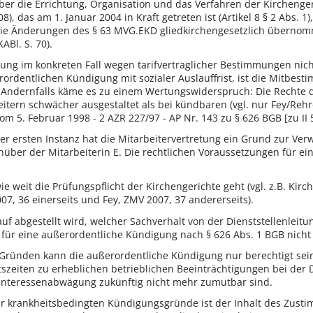
ber die Errichtung, Organisation und das Verfahren der Kirchenge
), das am 1. Januar 2004 in Kraft getreten ist (Artikel 8 § 2 Abs. 
 die Änderungen des § 63 MVG.EKD gliedkirchengesetzlich übernom
ABl. S. 70).
gung im konkreten Fall wegen tarifvertraglicher Bestimmungen nicht 
rordentlichen Kündigung mit sozialer Auslauffrist, ist die Mitbe
Andernfalls käme es zu einem Wertungswiderspruch: Die Rechte d
itern schwächer ausgestaltet als bei kündbaren (vgl. nur Fey/Rehre
m 5. Februar 1998 - 2 AZR 227/97 - AP Nr. 143 zu § 626 BGB [zu II 
der ersten Instanz hat die Mitarbeitervertretung ein Grund zur 
genüber der Mitarbeiterin E. Die rechtlichen Voraussetzungen für 
e weit die Prüfungspflicht der Kirchengerichte geht (vgl. z.B. Kirc
07, 36 einerseits und Fey, ZMV 2007, 37 andererseits).
uf abgestellt wird, welcher Sachverhalt von der Dienststellenleitu
für eine außerordentliche Kündigung nach § 626 Abs. 1 BGB nicht 
 Gründen kann die außerordentliche Kündigung nur berechtigt sei
tszeiten zu erheblichen betrieblichen Beeinträchtigungen bei der
nteressenabwägung zukünftig nicht mehr zumutbar sind.
r krankheitsbedingten Kündigungsgründe ist der Inhalt des Zustim