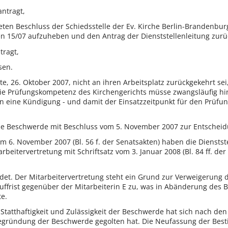
antragt,
eten Beschluss der Schiedsstelle der Ev. Kirche Berlin-Brandenburg
en 15/07 aufzuheben und den Antrag der Dienststellenleitung zur
tragt,
sen.
ute, 26. Oktober 2007, nicht an ihren Arbeitsplatz zurückgekehrt se
ie Prüfungskompetenz des Kirchengerichts müsse zwangsläufig hint
en eine Kündigung - und damit der Einsatzzeitpunkt für den Prüfun
 die Beschwerde mit Beschluss vom 5. November 2007 zur Entsch
m 6. November 2007 (Bl. 56 f. der Senatsakten) haben die Dienststel
rbeitervertretung mit Schriftsatz vom 3. Januar 2008 (Bl. 84 ff. d
det. Der Mitarbeitervertretung steht ein Grund zur Verweigerung
uffrist gegenüber der Mitarbeiterin E zu, was in Abänderung des 
te.
 Statthaftigkeit und Zulässigkeit der Beschwerde hat sich nach d
Begründung der Beschwerde gegolten hat. Die Neufassung der Be