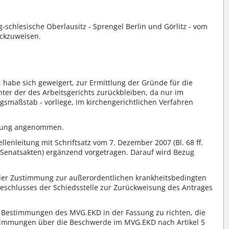
-schlesische Oberlausitz - Sprengel Berlin und Görlitz - vom
ückzuweisen.
i, habe sich geweigert, zur Ermittlung der Gründe für die
er der des Arbeitsgerichts zurückbleiben, da nur im
gsmaßstab - vorliege, im kirchengerichtlichen Verfahren
eidung angenommen.
lenleitung mit Schriftsatz vom 7. Dezember 2007 (Bl. 68 ff.
er Senatsakten) ergänzend vorgetragen. Darauf wird Bezug
 der Zustimmung zur außerordentlichen krankheitsbedingten
Beschlusses der Schiedsstelle zur Zurückweisung des Antrages
en Bestimmungen des MVG.EKD in der Fassung zu richten, die
stimmungen über die Beschwerde im MVG.EKD nach Artikel 5