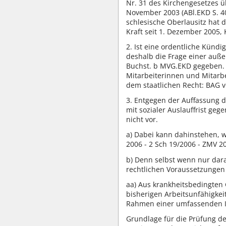
Nr. 31 des Kirchengesetzes ü
November 2003 (ABl.EKD S. 408
schlesische Oberlausitz hat
Kraft seit 1. Dezember 2005, K
2. Ist eine ordentliche Kündi
deshalb die Frage einer auße
Buchst. b MVG.EKD gegeben. 
Mitarbeiterinnen und Mitarbe
dem staatlichen Recht: BAG vo
3. Entgegen der Auffassung 
mit sozialer Auslauffrist ge
nicht vor.
a) Dabei kann dahinstehen, wi
2006 - 2 Sch 19/2006 - ZMV 20
b) Denn selbst wenn nur dara
rechtlichen Voraussetzungen 
aa) Aus krankheitsbedingten
bisherigen Arbeitsunfähigkei
Rahmen einer umfassenden I
Grundlage für die Prüfung de