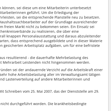
 können, sei diese um eine Mitarbeiterin unterbesetzt
tarbeiterinnen geführt. Um die Erledigung der
rleisten, sei die entsprechende Planstelle neu zu besetzen.
t Haushaltssachbearbeiter auf der Grundlage ausreichender
 freien Markt nicht zu bekommen seien. Ein Einsatz sei
henkreisverbände zu realisieren, die über eine
rall knappen Personalausstattung und daraus abzuleitender
rwarten, dass entsprechend ausgebildete und in dieser Materie
n gesicherten Arbeitsplatz aufgäben, um für eine befristete
aus resultierend - die dauerhafte Mehrbelastung des
ent Mehrarbeit Leistenden nicht hingenommen werden.
nden sei der andauernde Verzicht auf die Arbeitskraft einer
de sehr hohe Arbeitsbelastung aller im Verwaltungsamt tätigen
und Lastenverteilung auf andere Mitarbeiterinnen und
Mit Schreiben vom 25. Mai 2007, das der Dienststelle am 29.
i nicht durchgeführt worden. Die krankheitsbedingte