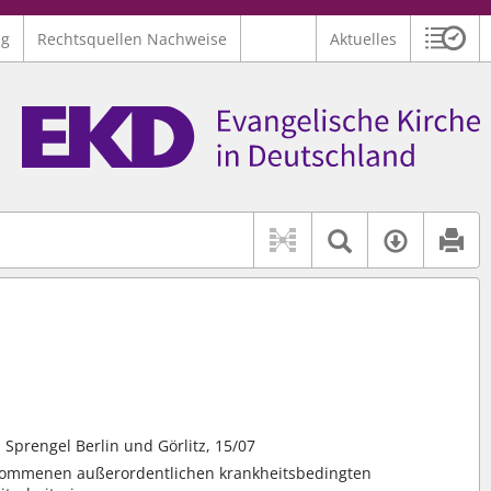
ng
Rechtsquellen Nachweise
Aktuelles
Sitzu
Logo Ev. Kirche in Deutschland
 findet auch: "Pfarrerinitiative" oder "Pfarrerausschuss".
serer Hilfe.
Textsuche 
Verfüg
 Sprengel Berlin und Görlitz, 15/07
enommenen außerordentlichen krankheitsbedingten