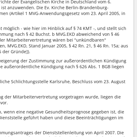
richte der Evangelischen Kirche in Deutschland vom 6.
1), ist anzuwenden. Die Ev. Kirche Berlin-Brandenburg-
men (Artikel 1 MVG-Anwendungsgesetz vom 23. April 2005, in
möglich - wie hier im Hinblick auf § 74 KMT -, und stellt sich
stimmung nach § 42 Buchst. b MVG.EKD abweichend von § 46
er Mitarbeitervertretung wären bei "unkündbaren"
n, MVG.EKD, Stand Januar 2005, § 42 Rn. 21, § 46 Rn. 15a; aus
5 der Gründe]).
Verweigerung der Zustimmung zur außerordentlichen Kündigung
eine außerordentliche Kündigung nach § 626 Abs. 1 BGB liegen
hliche Schlichtungsstelle Karlsruhe, Beschluss vom 23. August
ng der Mitarbeitervertretung vorgetragen wurde, liegen die
vor.
n, wenn eine negative Gesundheitsprognose gegeben ist, die
 Dienststelle geführt haben und diese Beeinträchtigungen im
mungsantrages der Dienststellenleitung von April 2007. Die