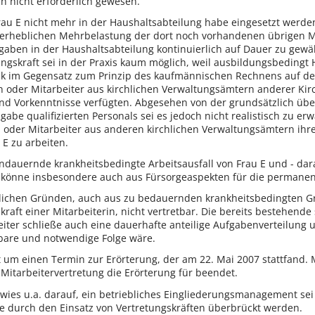
ch nicht erforderlich gewesen.
au E nicht mehr in der Haushaltsabteilung habe eingesetzt werden
 erheblichen Mehrbelastung der dort noch vorhandenen übrigen Mi
aben in der Haushaltsabteilung kontinuierlich auf Dauer zu gewäh
tungskraft sei in der Praxis kaum möglich, weil ausbildungsbeding
tik im Gegensatz zum Prinzip des kaufmännischen Rechnens auf dem
 oder Mitarbeiter aus kirchlichen Verwaltungsämtern anderer Kirc
d Vorkenntnisse verfügten. Abgesehen von der grundsätzlich übe
gabe qualifizierten Personals sei es jedoch nicht realistisch zu e
en oder Mitarbeiter aus anderen kirchlichen Verwaltungsämtern ihre
 E zu arbeiten.
ndauernde krankheitsbedingte Arbeitsausfall von Frau E und - dar
s könne insbesondere auch aus Fürsorgeaspekten für die perman
tlichen Gründen, auch aus zu bedauernden krankheitsbedingten Grü
tskraft einer Mitarbeiterin, nicht vertretbar. Die bereits bestehen
iter schließe auch eine dauerhafte anteilige Aufgabenverteilung 
lbare und notwendige Folge wäre.
t um einen Termin zur Erörterung, der am 22. Mai 2007 stattfand. 
 Mitarbeitervertretung die Erörterung für beendet.
rwies u.a. darauf, ein betriebliches Eingliederungsmanagement se
e durch den Einsatz von Vertretungskräften überbrückt werden.