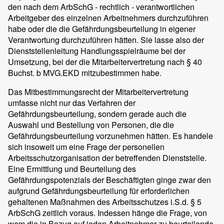
den nach dem ArbSchG - rechtlich - verantwortlichen
Arbeitgeber des einzelnen Arbeitnehmers durchzuführen
habe oder die die Gefährdungsbeurteilung in eigener
Verantwortung durchzuführen hätten. Sie lasse also der
Dienststellenleitung Handlungsspielräume bei der
Umsetzung, bei der die Mitarbeitervertretung nach § 40
Buchst. b MVG.EKD mitzubestimmen habe.
Das Mitbestimmungsrecht der Mitarbeitervertretung
umfasse nicht nur das Verfahren der
Gefährdungsbeurteilung, sondern gerade auch die
Auswahl und Bestellung von Personen, die die
Gefährdungsbeurteilung vorzunehmen hätten. Es handele
sich insoweit um eine Frage der personellen
Arbeitsschutzorganisation der betreffenden Dienststelle.
Eine Ermittlung und Beurteilung des
Gefährdungspotenzials der Beschäftigten ginge zwar den
aufgrund Gefährdungsbeurteilung für erforderlichen
gehaltenen Maßnahmen des Arbeitsschutzes i.S.d. § 5
ArbSchG zeitlich voraus. Indessen hänge die Frage, von
wem die in Bezug auf jeden Arbeitnehmer zu beurteilende