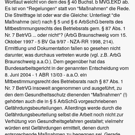
Wortlaut weicht von dem des § 40 Buchst. b MVG.EKD ab.
Es ist von "Regelungen" statt von "Maßnahmen" die Rede.
Die Streitfrage ist oder war die Gleiche: Unterliegt "die
Maßnahme (sic!) nach § 5 und § 6 ArbSchG bereits des
Mitbestimmungsrechts des Betriebsrats gem. § 87 Abs. 1
Nr. 7 BetrVG ... oder nicht"? (ArbG Braunschweig vom 15.
Oktober 1997 - 5 BV Ga 9/97 - NZA-RR 1998, 214).
Ermittlung und Dokumentation fallen so gesehen nicht
darunter, was durchaus vertreten wurde (vgl. z.B. ArbG
Braunschweig a.a.O.). Dem gegenüber hat das
Bundesarbeitsgericht in der genannten Entscheidung vom
8. Juni 2004 - 1 ABR 13/03 - a.a.O. ein
Mitbestimmungsrecht des Betriebsrats nach § 87 Abs. 1
Nr. 7 BetrVG insoweit angenommen und ausgeführt, zu
den dem Gesundheitsschutz dienenden "Maßnahmen" (!)
gehörten auch die in § 5 ArbSchG vorgeschriebenen
Gefährdungsbeurteilungen. Allerdings werde durch die
Gefährdungsbeurteilung selbst die Arbeit noch nicht zur
Verhütung von Gesundheitsgefahren gestaltet; vielmehr
würden erst Gefährdungen ermittelt, denen durch
entsprechende Maßnahmen zu begegnen sei. Gerade