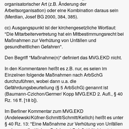
organisatorischer Art (z.B. Änderung der
Arbeitsorganisation) oder eine Kombination daraus sein
(Merdian, Josef BG 2000, 384, 385).
cc) Ausgangspunkt ist der kirchengesetzliche Wortlaut:
"Die Mitarbeitervertretung hat ein Mitbestimmungsrecht bei
Maßnahmen zur Verhütung von Unfällen und
gesundheitlichen Gefahren".
Den Begriff "Maßnahme(n)" definiert das MVG.EKD nicht.
In den Kommentaren heißt es z.B. nur, es seien im
Einzelnen folgende Maßnahmen nach ArbSchG
durchzuführen, wobei dann u.a. die
Gefährdungsbeurteilung (§ 5 ArbSchG) genannt ist
(Baumann-Czichon/Germer/ Kopp MVG.EKD 2. Aufl., § 40
Rz. 16 ff. [18 b]).
Im Berliner Kommentar zum MVG.EKD
(Andelewski/Küfner-Schmitt/Schmitt/Keilich) heißt es unter
§ 40 Rz. 13: "Eine Maßnahme zur Verhütung von Unfällen