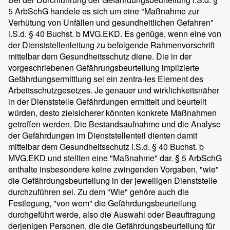
5 ArbSchG handele es sich um eine "Maßnahme zur
Verhütung von Unfällen und gesundheitlichen Gefahren"
i.S.d. § 40 Buchst. b MVG.EKD. Es genüge, wenn eine von
der Dienststellenleitung zu befolgende Rahmenvorschrift
mittelbar dem Gesundheitsschutz diene. Die in der
vorgeschriebenen Gefährungsbeurteilung implizierte
Gefährdungsermittlung sei ein zentra-les Element des
Arbeitsschutzgesetzes. Je genauer und wirklichkeitsnäher
in der Dienststelle Gefährdungen ermittelt und beurteilt
würden, desto zielsicherer könnten konkrete Maßnahmen
getroffen werden. Die Bestandsaufnahme und die Analyse
der Gefährdungen im Dienststellenteil dienten damit
mittelbar dem Gesundheitsschutz i.S.d. § 40 Buchst. b
MVG.EKD und stellten eine "Maßnahme" dar. § 5 ArbSchG
enthalte insbesondere keine zwingenden Vorgaben, "wie"
die Gefährdungsbeurteilung in der jeweiligen Dienststelle
durchzuführen sei. Zu dem "Wie" gehöre auch die
Festlegung, "von wem" die Gefährdungsbeurteilung
durchgeführt werde, also die Auswahl oder Beauftragung
derjenigen Personen, die die Gefährdungsbeurteilung für