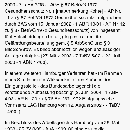
2000 - 7 TaBV 3/98 - LAGE § 87 BetrVG 1972
Gesundheitsschutz Nr. 1 [mit Anmerkung Kohte] = AP Nr.
11 zu § 87 BetrVG 1972 Gesundheitsschutz, aufgehoben
durch BAG vom 15. Januar 2002 - 1 ABR 13/01 - AP Nr. 12
zu § 87 BetrVG 1972 Gesundheitsschutz) von insgesamt
fünf Entscheidungen beruft, ging es u.a. um die
Gefährdungsbeurteilung gem. § 5 ArbSchG und § 3
BildSchArbV. Es blieb aber letztlich wegen unzulässiger
Anträge erfolglos (27. März 2003 - 7 TaBV 5/02 -, 22. Juli
2003 - 1 ABN 17/03).
In einem weiteren Hamburger Verfahren hat - im Rahmen
eines Streits um die Wirksamkeit eines Spruchs der
Einigungsstelle - das Bundesarbeitsgericht die
vorstehende Auffassung bestätigt (8. Juni 2004 - 1 ABR
4/03 - AP Nr. 20 zu § 76 BetrVG 1972 Einigungsstelle,
Vorinstanz LAG Hamburg vom 12. August 2002 - 7 TaBV
14/00 -).
Im Beschluss des Arbeitsgerichts Hamburg vom 26. Mai
1998 - 25 BV 3/98 - AuA 1999, 36 ging es um die