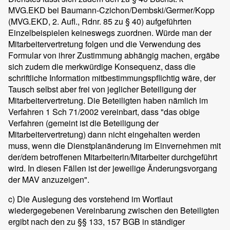
MVG.EKD bei Baumann-Czichon/Dembski/Germer/Kopp
(MVG.EKD, 2. Aufl., Rdnr. 85 zu § 40) aufgeführten
Einzelbeispielen keineswegs zuordnen. Würde man der
Mitarbeitervertretung folgen und die Verwendung des
Formular von ihrer Zustimmung abhängig machen, ergäbe
sich zudem die merkwürdige Konsequenz, dass die
schriftliche Information mitbestimmungspflichtig wäre, der
Tausch selbst aber frei von jeglicher Beteiligung der
Mitarbeitervertretung. Die Beteiligten haben nämlich im
Verfahren 1 Sch 71/2002 vereinbart, dass "das obige
Verfahren (gemeint ist die Beteiligung der
Mitarbeitervertretung) dann nicht eingehalten werden
muss, wenn die Dienstplanänderung im Einvernehmen mit
der/dem betroffenen Mitarbeiterin/Mitarbeiter durchgeführt
wird. In diesen Fällen ist der jeweilige Änderungsvorgang
der MAV anzuzeigen".
c) Die Auslegung des vorstehend im Wortlaut
wiedergegebenen Vereinbarung zwischen den Beteiligten
ergibt nach den zu §§ 133, 157 BGB in ständiger