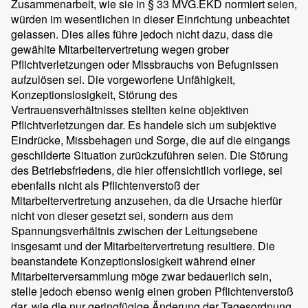
Zusammenarbeit, wie sie in § 33 MVG.EKD normiert seien,
würden im wesentlichen in dieser Einrichtung unbeachtet
gelassen. Dies alles führe jedoch nicht dazu, dass die
gewählte Mitarbeitervertretung wegen grober
Pflichtverletzungen oder Missbrauchs von Befugnissen
aufzulösen sei. Die vorgeworfene Unfähigkeit,
Konzeptionslosigkeit, Störung des
Vertrauensverhältnisses stellten keine objektiven
Pflichtverletzungen dar. Es handele sich um subjektive
Eindrücke, Missbehagen und Sorge, die auf die eingangs
geschilderte Situation zurückzuführen seien. Die Störung
des Betriebsfriedens, die hier offensichtlich vorliege, sei
ebenfalls nicht als Pflichtenverstoß der
Mitarbeitervertretung anzusehen, da die Ursache hierfür
nicht von dieser gesetzt sei, sondern aus dem
Spannungsverhältnis zwischen der Leitungsebene
insgesamt und der Mitarbeitervertretung resultiere. Die
beanstandete Konzeptionslosigkeit während einer
Mitarbeiterversammlung möge zwar bedauerlich sein,
stelle jedoch ebenso wenig einen groben Pflichtenverstoß
dar, wie die nur geringfügige Änderung der Tagesordnung