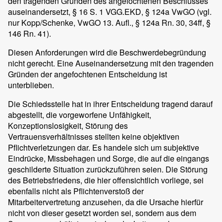
den tragenden Gründen des angefochtenen Beschlusses
auseinandersetzt, § 16 S. 1 VGG.EKD, § 124a VwGO (vgl.
nur Kopp/Schenke, VwGO 13. Aufl., § 124a Rn. 30, 34ff, §
146 Rn. 41).
Diesen Anforderungen wird die Beschwerdebegründung
nicht gerecht. Eine Auseinandersetzung mit den tragenden
Gründen der angefochtenen Entscheidung ist
unterblieben.
Die Schiedsstelle hat in ihrer Entscheidung tragend darauf
abgestellt, die vorgeworfene Unfähigkeit,
Konzeptionslosigkeit, Störung des
Vertrauensverhältnisses stellten keine objektiven
Pflichtverletzungen dar. Es handele sich um subjektive
Eindrücke, Missbehagen und Sorge, die auf die eingangs
geschilderte Situation zurückzuführen seien. Die Störung
des Betriebsfriedens, die hier offensichtlich vorliege, sei
ebenfalls nicht als Pflichtenverstoß der
Mitarbeitervertretung anzusehen, da die Ursache hierfür
nicht von dieser gesetzt worden sei, sondern aus dem