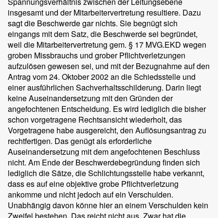
Spannungsverhältnis zwischen der Leitungsebene
insgesamt und der Mitarbeitervertretung resultiere. Dazu
sagt die Beschwerde gar nichts. Sie begnügt sich
eingangs mit dem Satz, die Beschwerde sei begründet,
weil die Mitarbeitervertretung gem. § 17 MVG.EKD wegen
groben Missbrauchs und grober Pflichtverletzungen
aufzulösen gewesen sei, und mit der Bezugnahme auf den
Antrag vom 24. Oktober 2002 an die Schiedsstelle und
einer ausführlichen Sachverhaltsschilderung. Darin liegt
keine Auseinandersetzung mit den Gründen der
angefochtenen Entscheidung. Es wird lediglich die bisher
schon vorgetragene Rechtsansicht wiederholt, das
Vorgetragene habe ausgereicht, den Auflösungsantrag zu
rechtfertigen. Das genügt als erforderliche
Auseinandersetzung mit dem angefochtenen Beschluss
nicht. Am Ende der Beschwerdebegründung finden sich
lediglich die Sätze, die Schlichtungsstelle habe verkannt,
dass es auf eine objektive grobe Pflichtverletzung
ankomme und nicht jedoch auf ein Verschulden.
Unabhängig davon könne hier an einem Verschulden kein
Zweifel bestehen. Das reicht nicht aus. Zwar hat die