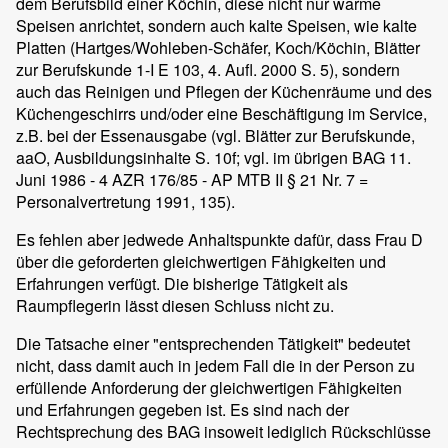
dem Berufsbild einer Köchin, diese nicht nur warme
Speisen anrichtet, sondern auch kalte Speisen, wie kalte
Platten (Hartges/Wohleben-Schäfer, Koch/Köchin, Blätter
zur Berufskunde 1-I E 103, 4. Aufl. 2000 S. 5), sondern
auch das Reinigen und Pflegen der Küchenräume und des
Küchengeschirrs und/oder eine Beschäftigung im Service,
z.B. bei der Essenausgabe (vgl. Blätter zur Berufskunde,
aaO, Ausbildungsinhalte S. 10f; vgl. im übrigen BAG 11.
Juni 1986 - 4 AZR 176/85 - AP MTB II § 21 Nr. 7 =
Personalvertretung 1991, 135).
Es fehlen aber jedwede Anhaltspunkte dafür, dass Frau D
über die geforderten gleichwertigen Fähigkeiten und
Erfahrungen verfügt. Die bisherige Tätigkeit als
Raumpflegerin lässt diesen Schluss nicht zu.
Die Tatsache einer "entsprechenden Tätigkeit" bedeutet
nicht, dass damit auch in jedem Fall die in der Person zu
erfüllende Anforderung der gleichwertigen Fähigkeiten
und Erfahrungen gegeben ist. Es sind nach der
Rechtsprechung des BAG insoweit lediglich Rückschlüsse