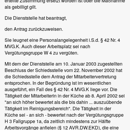
erteilte Zustimmung ersetzt worden ist oder die Maßnahme
als gebilligt gilt.
Die Dienststelle hat beantragt,
den Antrag zurückzuweisen.
Sie leugnet eine Personalangelegenheit i.S.d. § 42 Nr. 4
MVG.K. Auch dieser Arbeitsplatz sei nach
Vergütungsgruppe W 4 zu vergüten.
Mit dem der Dienststelle am 10. Januar 2003 zugestellten
Beschluss der Schiedsstelle vom 22. November 2002 hat
die Schiedsstelle dem Antrag der Mitarbeitervertretung
entsprochen. In der Begründung ist im wesentlichen
ausgeführt, ein Fall des § 42 Nr. 4 MVG.K liege vor. Die
Tätigkeit der Mitarbeiterin in der Küche ab 8. April 2002 sei
"an sich höher bewertet als die bis dahin ... auszuübende
Tätigkeit im Reinigungsbereich". Die Tätigkeit in der
Küche sei - an sich - bewertet nach der Vergütungsgruppe
H 3 Fallgruppe 1a, da zeitlich mindestens zur Hälfte
Arbeitsvorgänge anfielen (§ 12 AVR.DW.EKD), die eine