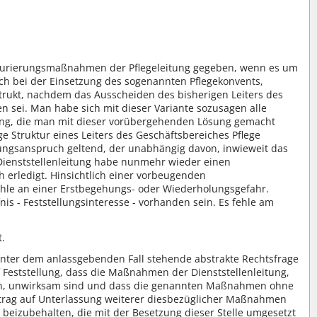
kturierungsmaßnahmen der Pflegeleitung gegeben, wenn es um
ch bei der Einsetzung des sogenannten Pflegekonvents,
rukt, nachdem das Ausscheiden des bisherigen Leiters des
n sei. Man habe sich mit dieser Variante sozusagen alle
hrung, die man mit dieser vorübergehenden Lösung gemacht
e Struktur eines Leiters des Geschäftsbereiches Pflege
sungsanspruch geltend, der unabhängig davon, inwieweit das
ienststellenleitung habe nunmehr wieder einen
h erledigt. Hinsichtlich einer vorbeugenden
ehle an einer Erstbegehungs- oder Wiederholungsgefahr.
s - Feststellungsinteresse - vorhanden sein. Es fehle am
.
hinter dem anlassgebenden Fall stehende abstrakte Rechtsfrage
f Feststellung, dass die Maßnahmen der Dienststellenleitung,
hren, unwirksam sind und dass die genannten Maßnahmen ohne
ntrag auf Unterlassung weiterer diesbezüglicher Maßnahmen
e beizubehalten, die mit der Besetzung dieser Stelle umgesetzt