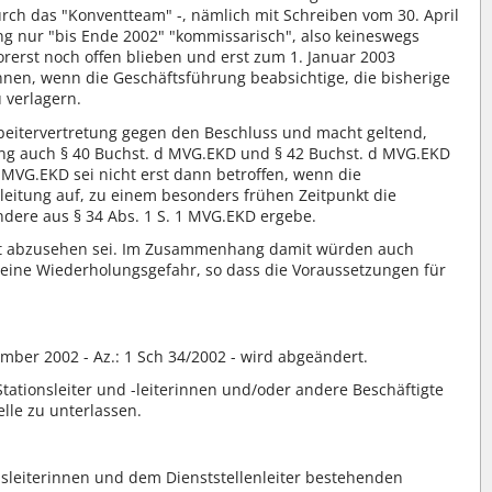
urch das "Konventteam" -, nämlich mit Schreiben vom 30. April
ng nur "bis Ende 2002" "kommissarisch", also keineswegs
orerst noch offen blieben und erst zum 1. Januar 2003
nen, wenn die Geschäftsführung beabsichtige, die bisherige
 verlagern.
eitervertretung gegen den Beschluss und macht geltend,
ung auch § 40 Buchst. d MVG.EKD und § 42 Buchst. d MVG.EKD
MVG.EKD sei nicht erst dann betroffen, wenn die
leitung auf, zu einem besonders frühen Zeitpunkt die
ndere aus § 34 Abs. 1 S. 1 MVG.EKD ergebe.
icht abzusehen sei. Im Zusammenhang damit würden auch
eine Wiederholungsgefahr, so dass die Voraussetzungen für
mber 2002 - Az.: 1 Sch 34/2002 - wird abgeändert.
tationsleiter und -leiterinnen und/oder andere Beschäftigte
lle zu unterlassen.
onsleiterinnen und dem Dienststellenleiter bestehenden