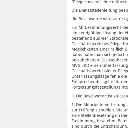
"Pflegekonvent" eine mitbest
Die Dienststellenleitung bean
die Beschwerde wird zurück
Ein Mitbestimmungsrecht der
eine endgültige Lösung der N
bestehend aus vier Stations
Geschäftsbereiches Pflege fü
Möglichkeiten einer reiflich
habe, habe man sich jedoch n
beizubehalten. Die Neubesetz
MVG.EKD einen Unterlassungs
Geschäftsbereichsleiter Pfle
Unterlassungsklage fehle di
Entsprechendes gelte für den
Fortsetzungsfeststellungsinte
II.
Die Beschwerde ist zuläss
1. Die Mitarbeitervertretung
zur Prüfung zu stellen. Die 
eine Stellenbesetzung im Be
Zustimmung bzw. ohne Beteil
sind durch die Entscheidung, 