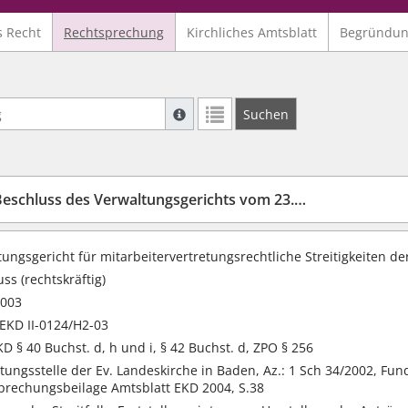
s Recht
Rechtsprechung
Kirchliches Amtsblatt
Begründu
Suche mit Platzhalter "*", Bsp. Pfarrer*,
Suchen
Weitere Suchoperatoren finden Sie in un
eschluss des Verwaltungsgerichts vom 23.6.2003
ungsgericht für mitarbeitervertretungsrechtliche Streitigkeiten d
ss (rechtskräftig)
2003
EKD II-0124/H2-03
 § 40 Buchst. d, h und i, § 42 Buchst. d, ZPO § 256
tungsstelle der Ev. Landeskirche in Baden, Az.: 1 Sch 34/2002, Fund
prechungsbeilage Amtsblatt EKD 2004, S.38