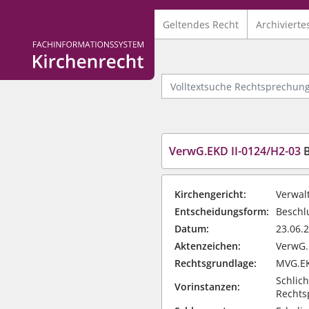
Geltendes Recht
Archivierte
Logo Fachinformationssystem Kirchenrecht
Volltextsuche Rechtsprechung
VerwG.EKD II-0124/H2-03
B
Kirchengericht:
Verwalt
Entscheidungsform:
Beschlu
Datum:
23.06.
Aktenzeichen:
VerwG.
Rechtsgrundlage:
MVG.EKD
Schlich
Vorinstanzen:
Rechts