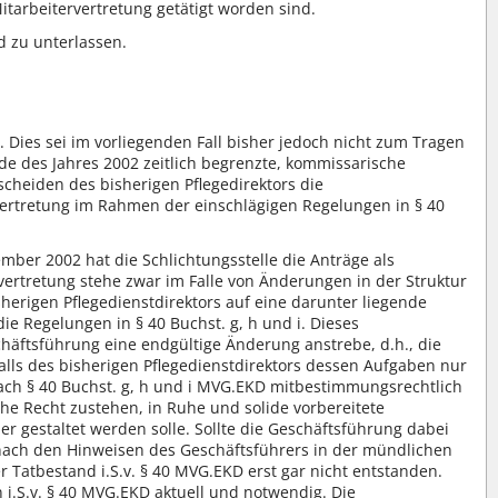
tarbeitervertretung getätigt worden sind.
d zu unterlassen.
Dies sei im vorliegenden Fall bisher jedoch nicht zum Tragen
e des Jahres 2002 zeitlich begrenzte, kommissarische
heiden des bisherigen Pflegedirektors die
rvertretung im Rahmen der einschlägigen Regelungen in § 40
ber 2002 hat die Schlichtungsstelle die Anträge als
ertretung stehe zwar im Falle von Änderungen in der Struktur
herigen Pflegedienstdirektors auf eine darunter liegende
e Regelungen in § 40 Buchst. g, h und i. Dieses
äftsführung eine endgültige Änderung anstrebe, d.h., die
falls des bisherigen Pflegedienstdirektors dessen Aufgaben nur
nach § 40 Buchst. g, h und i MVG.EKD mitbestimmungsrechtlich
e Recht zustehen, in Ruhe und solide vorbereitete
r gestaltet werden solle. Sollte die Geschäftsführung dabei
 nach den Hinweisen des Geschäftsführers in der mündlichen
 Tatbestand i.S.v. § 40 MVG.EKD erst gar nicht entstanden.
i.S.v. § 40 MVG.EKD aktuell und notwendig. Die