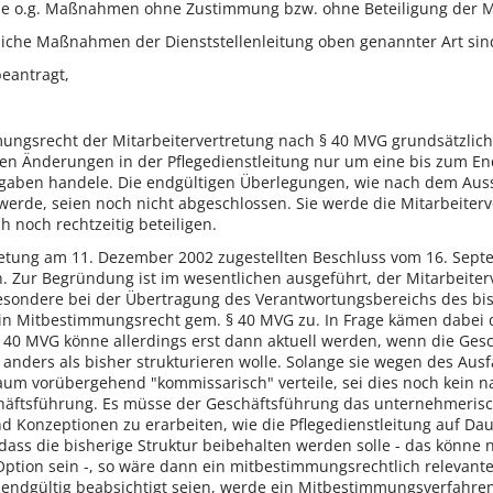
s die o.g. Maßnahmen ohne Zustimmung bzw. ohne Beteiligung der Mi
gliche Maßnahmen der Dienststellenleitung oben genannter Art sin
beantragt,
ngsrecht der Mitarbeitervertretung nach § 40 MVG grundsätzlich. 
en Änderungen in der Pflegedienstleitung nur um eine bis zum End
gaben handele. Die endgültigen Überlegungen, wie nach dem Aussc
t werde, seien noch nicht abgeschlossen. Sie werde die Mitarbeite
noch rechtzeitig beteiligen.
etung am 11. Dezember 2002 zugestellten Beschluss vom 16. Septem
Zur Begründung ist im wesentlichen ausgeführt, der Mitarbeiterv
besondere bei der Übertragung des Verantwortungsbereichs des bis
ein Mitbestimmungsrecht gem. § 40 MVG zu. In Frage kämen dabei di
40 MVG könne allerdings erst dann aktuell werden, wenn die Gesch
g anders als bisher strukturieren wolle. Solange sie wegen des Aus
traum vorübergehend "kommissarisch" verteile, sei dies noch kein 
häftsführung. Es müsse der Geschäftsführung das unternehmerisch
 Konzeptionen zu erarbeiten, wie die Pflegedienstleitung auf Daue
dass die bisherige Struktur beibehalten werden solle - das könne
tion sein -, so wäre dann ein mitbestimmungsrechtlich relevanter
endgültig beabsichtigt seien, werde ein Mitbestimmungsverfahren 