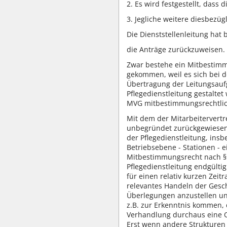
2. Es wird festgestellt, das
3. Jegliche weitere diesbezü
Die Dienststellenleitung hat 
die Anträge zurückzuweisen.
Zwar bestehe ein Mitbestimmu
gekommen, weil es sich bei d
Übertragung der Leitungsauf
Pflegedienstleitung gestalte
MVG mitbestimmungsrechtlich 
Mit dem der Mitarbeitervertr
unbegründet zurückgewiesen. 
der Pflegedienstleitung, ins
Betriebsebene - Stationen - 
Mitbestimmungsrecht nach § 
Pflegedienstleitung endgülti
für einen relativ kurzen Zei
relevantes Handeln der Gesc
Überlegungen anzustellen und
z.B. zur Erkenntnis kommen, 
Verhandlung durchaus eine Op
Erst wenn andere Strukturen 