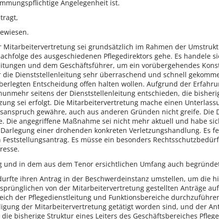
immungspflichtige Angelegenheit ist.
tragt,
gewiesen.
 Mitarbeitervertretung sei grundsätzlich im Rahmen der Umstru
achfolge des ausgeschiedenen Pflegedirektors gehe. Es handele si
leitungen und dem Geschäftsführer, um ein vorübergehendes Konst
r die Dienststellenleitung sehr überraschend und schnell gekomme
 überlegten Entscheidung offen halten wollen. Aufgrund der Erfa
unmehr seitens der Dienststellenleitung entschieden, die bisherig
ung sei erfolgt. Die Mitarbeitervertretung mache einen Unterlas
anspruch gewähre, auch aus anderen Gründen nicht greife. Die D
ge. Die angegriffene Maßnahme sei nicht mehr aktuell und habe sic
e Darlegung einer drohenden konkreten Verletzungshandlung. Es f
 Feststellungsantrag. Es müsse ein besonders Rechtsschutzbedürfni
resse.
ig und in dem aus dem Tenor ersichtlichen Umfang auch begründet
 durfte ihren Antrag in der Beschwerdeinstanz umstellen, um die 
ursprünglichen von der Mitarbeitervertretung gestellten Anträge au
reich der Pflegedienstleitung und Funktionsbereiche durchzufü
igung der Mitarbeitervertretung getätigt worden sind, und der A
die bisherige Struktur eines Leiters des Geschäftsbereiches Pfleg