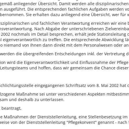
 gemäß anliegender Übersicht. Damit werden alle disziplinarisch
 ausgeführt. Die entsprechenden fachlichen Aufgaben werden vo
 übernommen. Sie erhalten dazu anliegend eine Übersicht, wer fü
isziplinarischen und fachlichen Verantwortung erreichen wir eine b
ionsverantwortung. Nach Abgabe der unterschriebenen Zielvereinba
2002 nochmals im Detail besprechen, erhält jede Stationsleitung 
l eigenverantwortlich zu treffen. Die entsprechende Abwicklung l
also niemand von Ihnen dann direkt mit dem Personalwesen oder a
 werden die übergreifenden Entscheidungen inkl. der Vertretung d
on wird die Eigenverantwortlichkeit und Einflussnahme der Pflege
 Leitungsteams und hoffen, dass wir gemeinsam die Chance diese
Schlichtungsstelle eingegangenen Schriftsatz vom 8. Mai 2002 hat d
 vollzogene Maßnahme sei unter verschiedenen Aspekten mitbestimm
ksam und deshalb zu unterlassen.
 beantragt,
s die Maßnahmen der Dienststellenleitung, eine Stellenbesetzung im
weise von der Dienststellenleitung "Pflegekonvent" genannt - nach