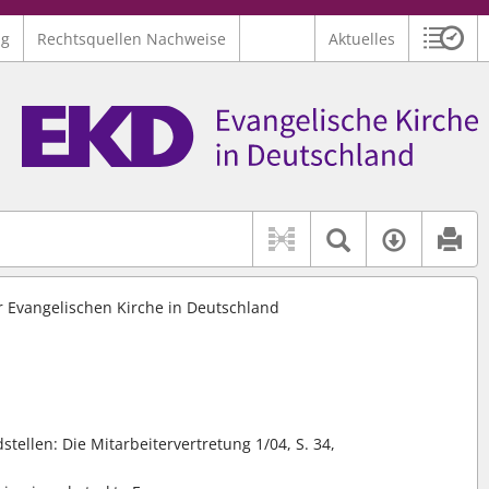
ng
Rechtsquellen Nachweise
Aktuelles
Sitzu
Logo Ev. Kirche in Deutschland
 findet auch: "Pfarrerinitiative" oder "Pfarrerausschuss".
serer Hilfe.
Textsuche 
Verfüg
er Evangelischen Kirche in Deutschland
stellen: Die Mitarbeitervertretung 1/04, S. 34,