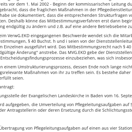
reits vor dem 1. Mai 2002 - Beginn der kommissarischen Leitung d
ebracht, dass die fraglichen Maßnahmen in der Pflegedienstleitu
t habe sie dokumentiert, dass die entsprechenden Strukturfragen v
llten. Deshalb könne das Mitbestimmungsverfahren erst dann begin
tung endgültig zu ändern und z.B. auf eine andere Betriebsebene zu
beim VerwG.EKD eingegangenen Beschwerde wendet sich die Mitarb
stimmungen, § 40 Buchst. h und i seien von der Dienststellenleit
m Einzelnen ausgeführt wird. Das Mitbestimmungsrecht nach § 40 
ndgültige Änderung" anstrebe. Das MVG.EKD gebe der Dienststellen
e Entscheidungsfindungsprozesse einzubeziehen, was sich insbeso
ch in einem Umstrukturierungsprozess, dessen Ende noch lange n
relevante Maßnahmen von ihr zu treffen sein. Es bestehe daher 
füllt seien.
antragt:
tungsstelle der Evangelischen Landeskirche in Baden vom 16. Septe
wird aufgegeben, die Umverteilung von Pflegeleitungsaufgaben auf S
r Antragstellerin oder deren Ersetzung durch die Schlichtungsste
ie Übertragung von Pflegeleitungsaufgaben auf einen aus vier Stati