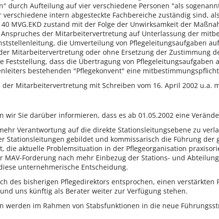
on" durch Aufteilung auf vier verschiedene Personen "als sogenann
für verschiedene intern abgesteckte Fachbereiche zuständig sind, a
40 MVG.EKD zustand mit der Folge der Unwirksamkeit der Maßnah
s Anspruches der Mitarbeitervertretung auf Unterlassung der mi
nststellenleitung, die Umverteilung von Pflegeleitungsaufgaben auf
er Mitarbeitervertretung oder ohne Ersetzung der Zustimmung der 
e Feststellung, dass die Übertragung von Pflegeleitungsaufgaben a
enleiters bestehenden "Pflegekonvent" eine mitbestimmungspflichti
te der Mitarbeitervertretung mit Schreiben vom 16. April 2002 u.a. m
 wir Sie darüber informieren, dass es ab 01.05.2002 eine Verände
mehr Verantwortung auf die direkte Stationsleitungsebene zu verla
er Stationsleitungen gebildet und kommissarisch die Führung der
t, die aktuelle Problemsituation in der Pflegeorganisation praxiso
MAV-Forderung nach mehr Einbezug der Stations- und Abteilungse
r diese unternehmerische Entscheidung.
h des bisherigen Pflegedirektors entsprochen, einen verstärkten F
nd uns künftig als Berater weiter zur Verfügung stehen.
gen werden im Rahmen von Stabsfunktionen in die neue Führungss