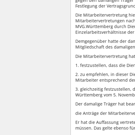
gegen den damaligen Träger 
Festlegung der Vertragsgrun
Die Mitarbeitervertretung hi
Mitarbeitervertretungen na
MVG.Württemberg durch Diens
Einzelarbeitsverhältnisse der 
Demgegenüber hatte der dama
Mitgliedschaft des damalige
Die Mitarbeitervertretung hat
1. festzustellen, dass die Di
2. zu empfehlen, in dieser D
Mitarbeiter entsprechend de
3. gleichzeitig festzustell
Württemberg vom 5. November
Der damalige Träger hat bean
die Anträge der Mitarbeiterv
Er hat die Auffassung vertre
müssen. Das gelte ebenso fü