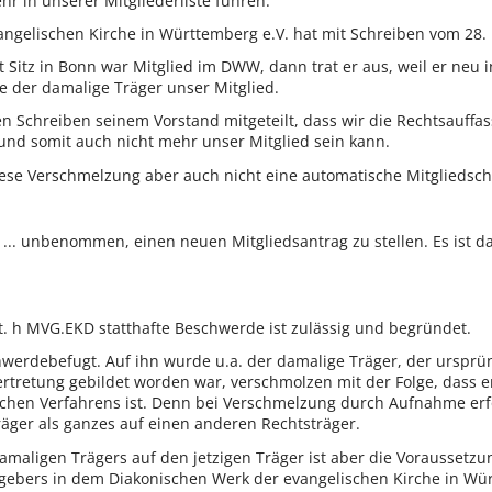
hr in unserer Mitgliederliste führen.'"
angelischen Kirche in Württemberg e.V. hat mit Schreiben vom 28.
 Sitz in Bonn war Mitglied im DWW, dann trat er aus, weil er neu in
 der damalige Träger unser Mitglied.
n Schreiben seinem Vorstand mitgeteilt, dass wir die Rechtsauffa
 und somit auch nicht mehr unser Mitglied sein kann.
iese Verschmelzung aber auch nicht eine automatische Mitgliedscha
r ... unbenommen, einen neuen Mitgliedsantrag zu stellen. Es is
t. h MVG.EKD statthafte Beschwerde ist zulässig und begründet.
schwerdebefugt. Auf ihn wurde u.a. der damalige Träger, der ursprü
ertretung gebildet worden war, verschmolzen mit der Folge, dass e
ichen Verfahrens ist. Denn bei Verschmelzung durch Aufnahme erfo
äger als ganzes auf einen anderen Rechtsträger.
maligen Trägers auf den jetzigen Träger ist aber die Voraussetzu
tgebers in dem Diakonischen Werk der evangelischen Kirche in Wür