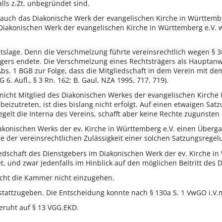
lls z.Zt. unbegründet sind.
s auch das Diakonische Werk der evangelischen Kirche in Württemb
Diakonischen Werk der evangelischen Kirche in Württemberg e.V. 
tslage. Denn die Verschmelzung führte vereinsrechtlich wegen § 3
gers endete. Die Verschmelzung eines Rechtsträgers als Hauptan
Abs. 1 BGB zur Folge, dass die Mitgliedschaft in dem Verein mit d
 Aufl., § 3 Rn. 162; B. Gaul, NZA 1995, 717, 719).
ng nicht Mitglied des Diakonischen Werkes der evangelischen Kirch
, beizutreten, ist dies bislang nicht erfolgt. Auf einen etwaigen Sa
egelt die Interna des Vereins, schafft aber keine Rechte zugunsten
onischen Werks der ev. Kirche in Württemberg e.V. einen Übergan
age der vereinsrechtlichen Zulässigkeit einer solchen Satzungsreg
iedschaft des Dienstgebers im Diakonischen Werk der ev. Kirche in
und zwar jedenfalls im Hinblick auf den möglichen Beitritt des D
ucht die Kammer nicht einzugehen.
tattzugeben. Die Entscheidung konnte nach § 130a S. 1 VwGO i.V.
ruht auf § 13 VGG.EKD.