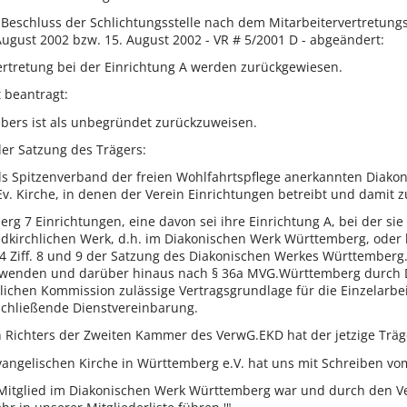
 Beschluss der Schlichtungsstelle nach dem Mitarbeitervertretung
. August 2002 bzw. 15. August 2002 - VR # 5/2001 D - abgeändert:
ertretung bei der Einrichtung A werden zurückgewiesen.
 beantragt:
bers ist als unbegründet zurückzuweisen.
6 der Satzung des Trägers:
 als Spitzenverband der freien Wohlfahrtspflege anerkannten Diako
Ev. Kirche, in denen der Verein Einrichtungen betreibt und damit
rg 7 Einrichtungen, eine davon sei ihre Einrichtung A, bei der sie
edkirchlichen Werk, d.h. im Diakonischen Werk Württemberg, oder
 4 Ziff. 8 und 9 der Satzung des Diakonischen Werkes Württemberg
wenden und darüber hinaus nach § 36a MVG.Württemberg durch D
ichen Kommission zulässige Vertragsgrundlage für die Einzelarbeit
chließende Dienstvereinbarung.
 Richters der Zweiten Kammer des VerwG.EKD hat der jetzige Träge
angelischen Kirche in Württemberg e.V. hat uns mit Schreiben vom
 Mitglied im Diakonischen Werk Württemberg war und durch den Ve