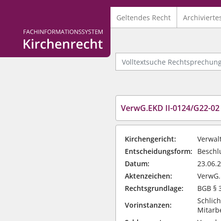
Geltendes Recht
Archivierte
Logo Fachinformationssystem Kirchenrecht
Volltextsuche Rechtsprechung
VerwG.EKD II-0124/G22-02
Kirchengericht:
Verwalt
Entscheidungsform:
Beschlu
Datum:
23.06.
Aktenzeichen:
VerwG.
Rechtsgrundlage:
BGB § 
Schlic
Vorinstanzen:
Mitarb