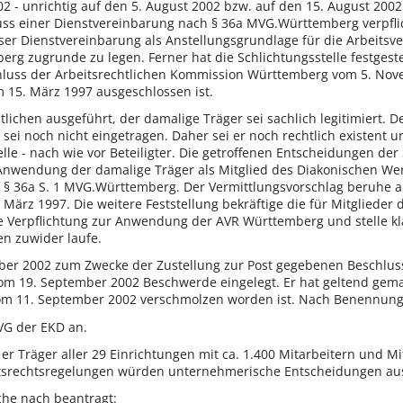
02 - unrichtig auf den 5. August 2002 bzw. auf den 15. August 2002 d
s einer Dienstvereinbarung nach § 36a MVG.Württemberg verpflich
er Dienstvereinbarung als Anstellungsgrundlage für die Arbeitsver
erg zugrunde zu legen. Ferner hat die Schlichtungsstelle festges
ss der Arbeitsrechtlichen Kommission Württemberg vom 5. Novem
 15. März 1997 ausgeschlossen ist.
ichen ausgeführt, der damalige Träger sei sachlich legitimiert. Der
ei noch nicht eingetragen. Daher sei er noch rechtlich existent 
telle - nach wie vor Beteiligter. Die getroffenen Entscheidungen d
wendung der damalige Träger als Mitglied des Diakonischen Werks 
f § 36a S. 1 MVG.Württemberg. Der Vermittlungsvorschlag beruhe 
 März 1997. Die weitere Feststellung bekräftige die für Mitglieder
 Verpflichtung zur Anwendung der AVR Württemberg und stelle kl
n zuwider laufe.
er 2002 zum Zwecke der Zustellung zur Post gegebenen Beschlus
om 19. September 2002 Beschwerde eingelegt. Er hat geltend gema
vom 11. September 2002 verschmolzen worden ist. Nach Benennun
VG der EKD an.
er Träger aller 29 Einrichtungen mit ca. 1.400 Mitarbeitern und M
tsrechtsregelungen würden unternehmerische Entscheidungen au
ache nach beantragt: