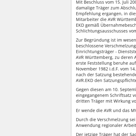
Mit Beschluss vom 15. Juli 20
damalige Träger zum Abschlus
Empfehlung ergangen, in dies
Mitarbeiter die AVR Württemb
EKD gemäß Übernahmebeschlu
Schlichtungsausschusses vom
Zur Begründung ist im wesentl
beschlossene Verschmelzung s
Einrichtungsträger - Diensts
AVR Württemberg, zu deren An
erste Feststellung beruhe au
November 1982 i.d.F. vom 14.
nach der Satzung bestehende
AVR.EKD den Satzungspflichte
Gegen diesen am 10. Septemb
eingegangenem Schriftsatz v
dritten Träger mit Wirkung 
Er wende die AVR und das M
Durch die Verschmelzung sei 
Anwendung regionaler Arbei
Der jetzige Träger hat der S