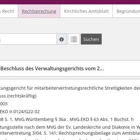
s Recht
Rechtsprechung
Kirchliches Amtsblatt
Begründu
Suche mit Platzhalter "*", Bsp. Pfarrer*,
Suchen
Weitere Suchoperatoren finden Sie in un
Beschluss des Verwaltungsgerichts vom 23.6.2003
ungsgericht für mitarbeitervertretungsrechtliche Streitigkeiten d
ss (rechtskräftig)
2003
EKD II-0124/G22-02
38 S. 1, MVG.Württemberg § 36a , MVG.EKD § 63 Abs. 1 Buchst. h
htungsstelle nach dem MVG der Ev. Landeskirche und Diakonie in Wü
eitervertretung 3/04, S. 141; Rechtsprechungsbeilage zum Amtsblat