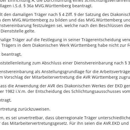
der Einrichtung A, die Durchführung eines Schlichtungsverfahren
dlagen i.S.d. § 36a MVG.Württemberg beantragt.
elt den damaligen Träger nach § 4 Ziff. 9 der Satzung des Diakonis
ch dem MVG.Württemberg zu bilden und das MVG.Württemberg und
tvereinbarung festzulegen sei, welche nach den Beschlüssen der 
Dienststelle gelte.
lige Träger auf die Festlegung in seiner Trägerentscheidung ver
n Trägers in dem Diakonischen Werk Württemberg habe nicht zur 
 beantragt,
enststellenleitung zum Abschluss einer Dienstvereinbarung nach § 3
ienstvereinbarung als Anstellungsgrundlage für die Arbeitsverträge
m Vorschlag der Mitarbeitervertretung die AVR Württemberg zugru
en, dass die Anwendung der AVR des Diakonischen Werkes der EKD
 1982 i.V.m. der Entscheidung des Schlichtungsausschusses vom 
tragt,
ertretung zurückzuweisen.
ten, es sei unvertretbar, dass überregionale Träger unterschiedli
r das Mitarbeitervertretungsgesetz. Für ihn seien die AVR.EKD u