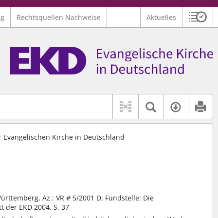
ng
Rechtsquellen Nachweise
Aktuelles
Sitzu
Logo Ev. Kirche in Deutschland
 findet auch: "Pfarrerinitiative" oder "Pfarrerausschuss".
serer Hilfe.
Textsuche 
Verfüg
er Evangelischen Kirche in Deutschland
rttemberg, Az.: VR # 5/2001 D; Fundstelle: Die
t der EKD 2004, S. 37