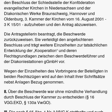
den Beschluss der Schiedsstelle der Konföderation
evangelischer Kirchen in Niedersachsen und der
Diakonischen Werke Braunschweig, Hannover und
Oldenburg, 3. Kammer der Kirchen vom 16. August 2001 -
3 K 15/01 - aufzuheben und den Antrag abzuweisen.
Die Antragstellerin beantragt, die Beschwerde
zurückzuweisen. Sie verteidigt den angefochtenen
Beschluss und trägt weitere Einzelheiten zur tatsächlichen
Entwicklung der „Kooperation“ und deren
Rechtsgrundlagen zwischen dem Beschwerdeführer und
der Diakoniestationen gGmbH vor.
Wegen der Einzelheiten des Vorbringens der Beteiligten in
beiden Rechtszügen wird auf den Inhalt ihrer Schriftsätze
nebst Anlagen Bezug genommen.
II.
Über die Beschwerde war ohne mündliche Verhandlung
durch Beschluss der Kammer zu entscheiden (§ 16
VGG.EKD, § 130a VwGO).
III.
Die nach § 65 Abs. 1 Nr. 3 MVG.K statthafte und auch