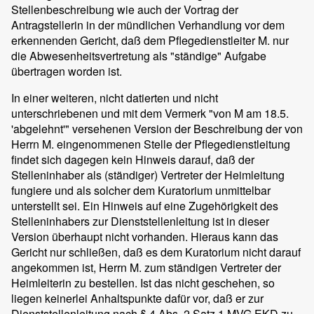
Stellenbeschreibung wie auch der Vortrag der
Antragstellerin in der mündlichen Verhandlung vor dem
erkennenden Gericht, daß dem Pflegedienstleiter M. nur
die Abwesenheitsvertretung als "ständige" Aufgabe
übertragen worden ist.
In einer weiteren, nicht datierten und nicht
unterschriebenen und mit dem Vermerk "von M am 18.5.
'abgelehnt'" versehenen Version der Beschreibung der von
Herrn M. eingenommenen Stelle der Pflegedienstleitung
findet sich dagegen kein Hinweis darauf, daß der
Stelleninhaber als (ständiger) Vertreter der Heimleitung
fungiere und als solcher dem Kuratorium unmittelbar
unterstellt sei. Ein Hinweis auf eine Zugehörigkeit des
Stelleninhabers zur Dienststellenleitung ist in dieser
Version überhaupt nicht vorhanden. Hieraus kann das
Gericht nur schließen, daß es dem Kuratorium nicht darauf
angekommen ist, Herrn M. zum ständigen Vertreter der
Heimleiterin zu bestellen. Ist das nicht geschehen, so
liegen keinerlei Anhaltspunkte dafür vor, daß er zur
Dienststellenleitung nach § 4 Abs. 2 Satz 1 MVG.EKD zu