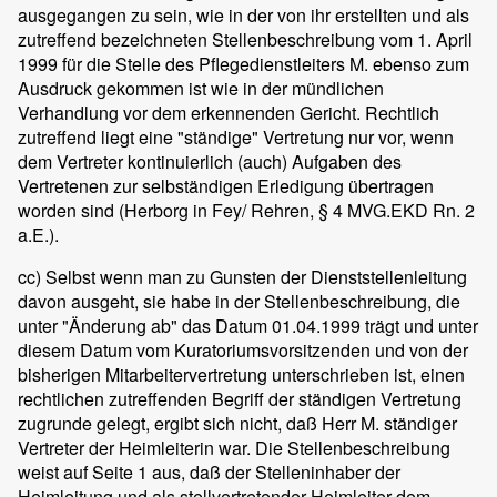
ausgegangen zu sein, wie in der von ihr erstellten und als
zutreffend bezeichneten Stellenbeschreibung vom 1. April
1999 für die Stelle des Pflegedienstleiters M. ebenso zum
Ausdruck gekommen ist wie in der mündlichen
Verhandlung vor dem erkennenden Gericht. Rechtlich
zutreffend liegt eine "ständige" Vertretung nur vor, wenn
dem Vertreter kontinuierlich (auch) Aufgaben des
Vertretenen zur selbständigen Erledigung übertragen
worden sind (Herborg in Fey/ Rehren, § 4 MVG.EKD Rn. 2
a.E.).
cc) Selbst wenn man zu Gunsten der Dienststellenleitung
davon ausgeht, sie habe in der Stellenbeschreibung, die
unter "Änderung ab" das Datum 01.04.1999 trägt und unter
diesem Datum vom Kuratoriumsvorsitzenden und von der
bisherigen Mitarbeitervertretung unterschrieben ist, einen
rechtlichen zutreffenden Begriff der ständigen Vertretung
zugrunde gelegt, ergibt sich nicht, daß Herr M. ständiger
Vertreter der Heimleiterin war. Die Stellenbeschreibung
weist auf Seite 1 aus, daß der Stelleninhaber der
Heimleitung und als stellvertretender Heimleiter dem