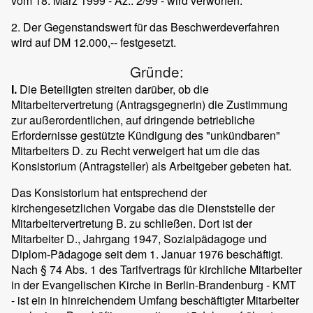
vom 18. März 1999 - Az.: 2/99 - wird verworfen.
2. Der Gegenstandswert für das Beschwerdeverfahren
wird auf DM 12.000,-- festgesetzt.
Gründe:
I.
Die Beteiligten streiten darüber, ob die
Mitarbeitervertretung (Antragsgegnerin) die Zustimmung
zur außerordentlichen, auf dringende betriebliche
Erfordernisse gestützte Kündigung des "unkündbaren"
Mitarbeiters D. zu Recht verweigert hat um die das
Konsistorium (Antragsteller) als Arbeitgeber gebeten hat.
Das Konsistorium hat entsprechend der
kirchengesetzlichen Vorgabe das die Dienststelle der
Mitarbeitervertretung B. zu schließen. Dort ist der
Mitarbeiter D., Jahrgang 1947, Sozialpädagoge und
Diplom-Pädagoge seit dem 1. Januar 1976 beschäftigt.
Nach § 74 Abs. 1 des Tarifvertrags für kirchliche Mitarbeiter
in der Evangelischen Kirche in Berlin-Brandenburg - KMT
- ist ein in hinreichendem Umfang beschäftigter Mitarbeiter