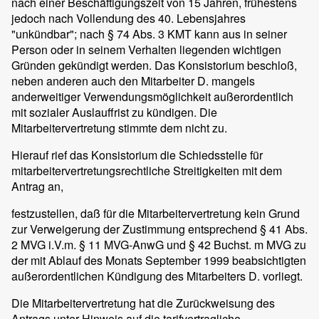
nach einer Beschäftigungszeit von 15 Jahren, frühestens
jedoch nach Vollendung des 40. Lebensjahres
"unkündbar"; nach § 74 Abs. 3 KMT kann aus in seiner
Person oder in seinem Verhalten liegenden wichtigen
Gründen gekündigt werden. Das Konsistorium beschloß,
neben anderen auch den Mitarbeiter D. mangels
anderweitiger Verwendungsmöglichkeit außerordentlich
mit sozialer Auslauffrist zu kündigen. Die
Mitarbeitervertretung stimmte dem nicht zu.
Hierauf rief das Konsistorium die Schiedsstelle für
mitarbeitervertretungsrechtliche Streitigkeiten mit dem
Antrag an,
festzustellen, daß für die Mitarbeitervertretung kein Grund
zur Verweigerung der Zustimmung entsprechend § 41 Abs.
2 MVG i.V.m. § 11 MVG-AnwG und § 42 Buchst. m MVG zu
der mit Ablauf des Monats September 1999 beabsichtigten
außerordentlichen Kündigung des Mitarbeiters D. vorliegt.
Die Mitarbeitervertretung hat die Zurückweisung des
Antrags unter Hinweis auf die tarifvertragliche