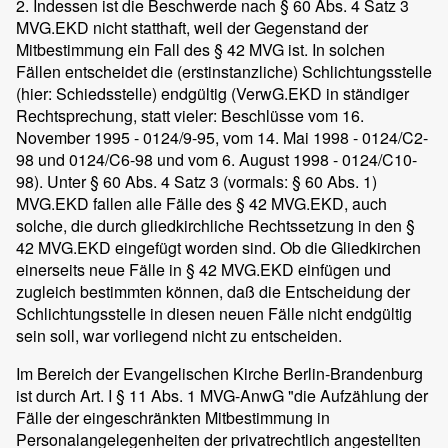
2. Indessen ist die Beschwerde nach § 60 Abs. 4 Satz 3
MVG.EKD nicht statthaft, weil der Gegenstand der
Mitbestimmung ein Fall des § 42 MVG ist. In solchen
Fällen entscheidet die (erstinstanzliche) Schlichtungsstelle
(hier: Schiedsstelle) endgültig (VerwG.EKD in ständiger
Rechtsprechung, statt vieler: Beschlüsse vom 16.
November 1995 - 0124/9-95, vom 14. Mai 1998 - 0124/C2-
98 und 0124/C6-98 und vom 6. August 1998 - 0124/C10-
98). Unter § 60 Abs. 4 Satz 3 (vormals: § 60 Abs. 1)
MVG.EKD fallen alle Fälle des § 42 MVG.EKD, auch
solche, die durch gliedkirchliche Rechtssetzung in den §
42 MVG.EKD eingefügt worden sind. Ob die Gliedkirchen
einerseits neue Fälle in § 42 MVG.EKD einfügen und
zugleich bestimmten können, daß die Entscheidung der
Schlichtungsstelle in diesen neuen Fälle nicht endgültig
sein soll, war vorliegend nicht zu entscheiden.
Im Bereich der Evangelischen Kirche Berlin-Brandenburg
ist durch Art. I § 11 Abs. 1 MVG-AnwG "die Aufzählung der
Fälle der eingeschränkten Mitbestimmung in
Personalangelegenheiten der privatrechtlich angestellten