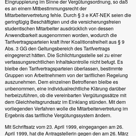
Eingruppierung im Sinne der Vergütungsordnung, so daß
es an einem Mitbestimmungsrecht der
Mitarbeitervertretung fehle. Durch § 3 e KAT-NEK seien die
geringfügig Beschäftigten und die versicherungsfreien
studentischen Mitarbeiter ausdrücklich von dessen
Anwendbarkeit ausgenommen worden, wodurch die
Tarifvertragsparteien kraft ihrer Koalitionsfreiheit aus § 9
Abs. 3 GG den Geltungsbereich des Tarifvertrags
eingegrenzt hätten. Die Schlichtungsstelle sei zu einer
verfassungsrechtlichen Inhaltskontrolle nicht befugt. Es
bleibe den Tarifvertragsparteien überlassen, bestimmte
Gruppen von Arbeitnehmern von der tariflichen Regelung
auszunehmen. Dem einzelnen Betroffenen bleibe es
unbenommen, eine individualrechtliche Klärung darüber
herbeizuführen, ob die vereinbarten Vergütungssätze mit
dem Gleichheitsgrundsatz im Einklang stünden. Mit dem
vorliegenden Verfahren wolle die Mitarbeitervertretung im
Ergebnis das tarifliche Vergütungssystem ändern.
Mit Schriftsatz vom 23. April 1999, eingegangen am 26.
April 1999, hat die Antragstellerin gegen den am 26. März