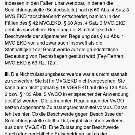
indessen in den Fällen unanwendbar, in denen die
Schlichtungsstelle (Schiedsstelle) nach § 60 Abs. 4 Satz 3
MVG.EKD "abschließend" entscheidet, nämlich in den
Fällen des § 42 MVG.EKD. § 60 Abs. 4 Satz 3 MVG.EKD
geht als speziellere Regelung der Statthaftigkeit der
Beschwerde der allgemeinen Regelung des § 63 Abs. 1
MVG.EKD vor, und zwar auch insoweit als die
Statthaftigkeit der Beschwerde auf die grundsätzliche
Bedeutung von Rechtsfragen gestützt wird (Fey/Rehren,
MVG.EKD § 63 Rz. 12a).
III.
Die Nichtzulassungsbeschwerde war als nicht statthaft
zu verwerfen. Sie ist im MVG.EKD nicht vorgesehen. Sie
kann auch nicht gemäß § 16 VGG.EKD auf die § 124 Abs.
2 bzw. § 133 Abs. 5 VwGO in entsprechender Anwendung
gestützt werden. Die genannten Regelungen der VwGO
setzen sogenannte Zulassungsrechtsmittel voraus. Daran
fehlt es hier. Ob die Beschwerde gegen Beschlüsse der
Schlichtungsstelle statthaft ist, ergibt sich ohne weiteres
aus dem MVG.EKD. Eine Zulassung der Beschwerde
durch eine gerichtliche Entscheidung, sei es der