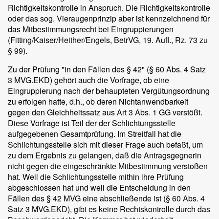
Richtigkeitskontrolle in Anspruch. Die Richtigkeitskontrolle
oder das sog. Vieraugenprinzip aber ist kennzeichnend für
das Mitbestimmungsrecht bei Eingruppierungen
(Fitting/Kaiser/Heither/Engels, BetrVG, 19. Aufl., Rz. 73 zu
§ 99).
Zu der Prüfung "in den Fällen des § 42" (§ 60 Abs. 4 Satz
3 MVG.EKD) gehört auch die Vorfrage, ob eine
Eingruppierung nach der behaupteten Vergütungsordnung
zu erfolgen hatte, d.h., ob deren Nichtanwendbarkeit
gegen den Gleichheitssatz aus Art 3 Abs. 1 GG verstößt.
Diese Vorfrage ist Teil der der Schlichtungsstelle
aufgegebenen Gesamtprüfung. Im Streitfall hat die
Schlichtungsstelle sich mit dieser Frage auch befaßt, um
zu dem Ergebnis zu gelangen, daß die Antragsgegnerin
nicht gegen die eingeschränkte Mitbestimmung verstoßen
hat. Weil die Schlichtungsstelle mithin ihre Prüfung
abgeschlossen hat und weil die Entscheidung in den
Fällen des § 42 MVG eine abschließende ist (§ 60 Abs. 4
Satz 3 MVG.EKD), gibt es keine Rechtskontrolle durch das