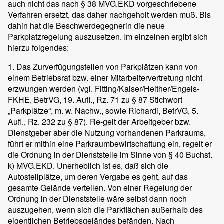
auch nicht das nach § 38 MVG.EKD vorgeschriebene
Verfahren ersetzt, das daher nachgeholt werden muß. Bis
dahin hat die Beschwerdegegnerin die neue
Parkplatzregelung auszusetzen. Im einzelnen ergibt sich
hierzu folgendes:
1. Das Zurverfügungstellen von Parkplätzen kann von
einem Betriebsrat bzw. einer Mitarbeitervertretung nicht
erzwungen werden (vgl. Fitting/Kaiser/Heither/Engels-
FKHE, BetrVG, 19. Aufl., Rz. 71 zu § 87 Stichwort
„Parkplätze“, m. w. Nachw., sowie Richardi, BetrVG, 5.
Aufl., Rz. 232 zu § 87). Re-gelt der Arbeitgeber bzw.
Dienstgeber aber die Nutzung vorhandenen Parkraums,
führt er mithin eine Parkraumbewirtschaftung ein, regelt er
die Ordnung in der Dienststelle im Sinne von § 40 Buchst.
k) MVG.EKD. Unerheblich ist es, daß sich die
Autostellplätze, um deren Vergabe es geht, auf das
gesamte Gelände verteilen. Von einer Regelung der
Ordnung in der Dienststelle wäre selbst dann noch
auszugehen, wenn sich die Parkflächen außerhalb des
eigentlichen Betriebsgeländes befänden. Nach