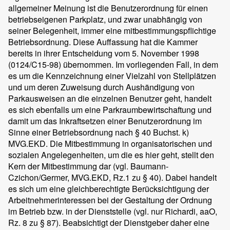
allgemeiner Meinung ist die Benutzerordnung für einen
betriebseigenen Parkplatz, und zwar unabhängig von
seiner Belegenheit, immer eine mitbestimmungspflichtige
Betriebsordnung. Diese Auffassung hat die Kammer
bereits in ihrer Entscheidung vom 5. November 1998
(0124/C15-98) übernommen. Im vorliegenden Fall, in dem
es um die Kennzeichnung einer Vielzahl von Stellplätzen
und um deren Zuweisung durch Aushändigung von
Parkausweisen an die einzelnen Benutzer geht, handelt
es sich ebenfalls um eine Parkraumbewirtschaftung und
damit um das Inkraftsetzen einer Benutzerordnung im
Sinne einer Betriebsordnung nach § 40 Buchst. k)
MVG.EKD. Die Mitbestimmung in organisatorischen und
sozialen Angelegenheiten, um die es hier geht, stellt den
Kern der Mitbestimmung dar (vgl. Baumann-
Czichon/Germer, MVG.EKD, Rz.1 zu § 40). Dabei handelt
es sich um eine gleichberechtigte Berücksichtigung der
Arbeitnehmerinteressen bei der Gestaltung der Ordnung
im Betrieb bzw. in der Dienststelle (vgl. nur Richardi, aaO,
Rz. 8 zu § 87). Beabsichtigt der Dienstgeber daher eine