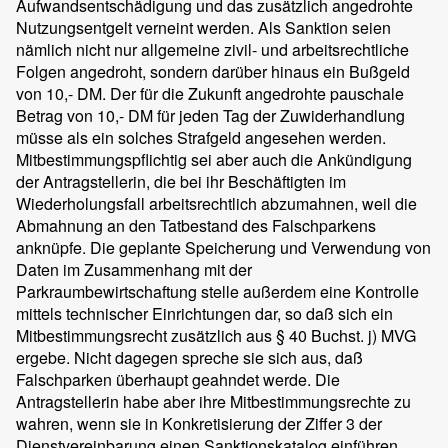
Aufwandsentschädigung und das zusätzlich angedrohte
Nutzungsentgelt verneint werden. Als Sanktion seien
nämlich nicht nur allgemeine zivil- und arbeitsrechtliche
Folgen angedroht, sondern darüber hinaus ein Bußgeld
von 10,- DM. Der für die Zukunft angedrohte pauschale
Betrag von 10,- DM für jeden Tag der Zuwiderhandlung
müsse als ein solches Strafgeld angesehen werden.
Mitbestimmungspflichtig sei aber auch die Ankündigung
der Antragstellerin, die bei ihr Beschäftigten im
Wiederholungsfall arbeitsrechtlich abzumahnen, weil die
Abmahnung an den Tatbestand des Falschparkens
anknüpfe. Die geplante Speicherung und Verwendung von
Daten im Zusammenhang mit der
Parkraumbewirtschaftung stelle außerdem eine Kontrolle
mittels technischer Einrichtungen dar, so daß sich ein
Mitbestimmungsrecht zusätzlich aus § 40 Buchst. j) MVG
ergebe. Nicht dagegen spreche sie sich aus, daß
Falschparken überhaupt geahndet werde. Die
Antragstellerin habe aber ihre Mitbestimmungsrechte zu
wahren, wenn sie in Konkretisierung der Ziffer 3 der
Dienstvereinbarung einen Sanktionskatalog einführen