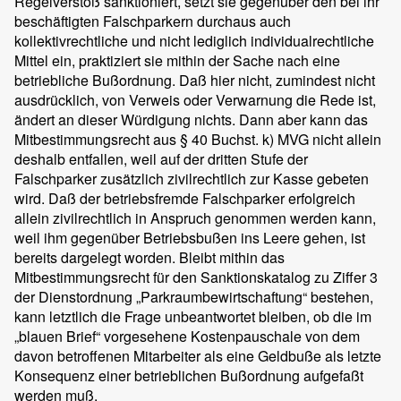
Regelverstoß sanktioniert, setzt sie gegenüber den bei ihr
beschäftigten Falschparkern durchaus auch
kollektivrechtliche und nicht lediglich individualrechtliche
Mittel ein, praktiziert sie mithin der Sache nach eine
betriebliche Bußordnung. Daß hier nicht, zumindest nicht
ausdrücklich, von Verweis oder Verwarnung die Rede ist,
ändert an dieser Würdigung nichts. Dann aber kann das
Mitbestimmungsrecht aus § 40 Buchst. k) MVG nicht allein
deshalb entfallen, weil auf der dritten Stufe der
Falschparker zusätzlich zivilrechtlich zur Kasse gebeten
wird. Daß der betriebsfremde Falschparker erfolgreich
allein zivilrechtlich in Anspruch genommen werden kann,
weil ihm gegenüber Betriebsbußen ins Leere gehen, ist
bereits dargelegt worden. Bleibt mithin das
Mitbestimmungsrecht für den Sanktionskatalog zu Ziffer 3
der Dienstordnung „Parkraumbewirtschaftung“ bestehen,
kann letztlich die Frage unbeantwortet bleiben, ob die im
„blauen Brief“ vorgesehene Kostenpauschale von dem
davon betroffenen Mitarbeiter als eine Geldbuße als letzte
Konsequenz einer betrieblichen Bußordnung aufgefaßt
werden muß.