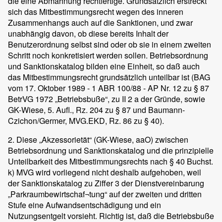
die eine Abmahnung rechtfertige. Grundsätzlich erstreckt
sich das Mitbestimmungsrecht wegen des inneren
Zusammenhangs auch auf die Sanktionen, und zwar
unabhängig davon, ob diese bereits Inhalt der
Benutzerordnung selbst sind oder ob sie in einem zweiten
Schritt noch konkretisiert werden sollen. Betriebsordnung
und Sanktionskatalog bilden eine Einheit, so daß auch
das Mitbestimmungsrecht grundsätzlich unteilbar ist (BAG
vom 17. Oktober 1989 - 1 ABR 100/88 - AP Nr. 12 zu § 87
BetrVG 1972 „Betriebsbuße“, zu II 2 a der Gründe, sowie
GK-Wiese, 5. Aufl., Rz. 204 zu § 87 und Baumann-
Czichon/Germer, MVG.EKD, Rz. 86 zu § 40).
2. Diese „Akzessorietät“ (GK-Wiese, aaO) zwischen
Betriebsordnung und Sanktionskatalog und die prinzipielle
Unteilbarkeit des Mitbestimmungsrechts nach § 40 Buchst.
k) MVG wird vorliegend nicht deshalb aufgehoben, weil
der Sanktionskatalog zu Ziffer 3 der Dienstvereinbarung
„Parkraumbewirtschaf¬tung“ auf der zweiten und dritten
Stufe eine Aufwandsentschädigung und ein
Nutzungsentgelt vorsieht. Richtig ist, daß die Betriebsbuße