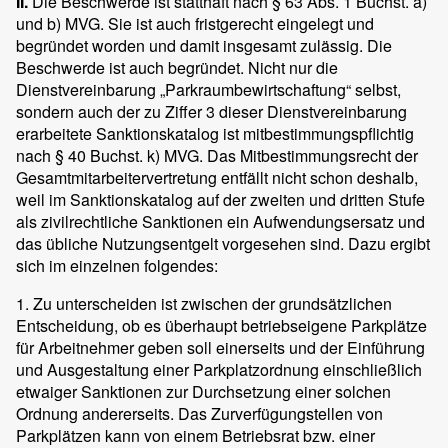
II.
Die Beschwerde ist statthaft nach § 63 Abs. 1 Buchst. a)
und b) MVG. Sie ist auch fristgerecht eingelegt und
begründet worden und damit insgesamt zulässig. Die
Beschwerde ist auch begründet. Nicht nur die
Dienstvereinbarung „Parkraumbewirtschaftung“ selbst,
sondern auch der zu Ziffer 3 dieser Dienstvereinbarung
erarbeitete Sanktionskatalog ist mitbestimmungspflichtig
nach § 40 Buchst. k) MVG. Das Mitbestimmungsrecht der
Gesamtmitarbeitervertretung entfällt nicht schon deshalb,
weil im Sanktionskatalog auf der zweiten und dritten Stufe
als zivilrechtliche Sanktionen ein Aufwendungsersatz und
das übliche Nutzungsentgelt vorgesehen sind. Dazu ergibt
sich im einzelnen folgendes:
1. Zu unterscheiden ist zwischen der grundsätzlichen
Entscheidung, ob es überhaupt betriebseigene Parkplätze
für Arbeitnehmer geben soll einerseits und der Einführung
und Ausgestaltung einer Parkplatzordnung einschließlich
etwaiger Sanktionen zur Durchsetzung einer solchen
Ordnung andererseits. Das Zurverfügungstellen von
Parkplätzen kann von einem Betriebsrat bzw. einer