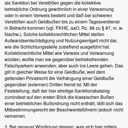
als Sanktion bei Verstößen gegen die kollektive
betriebliche Ordnung gewöhnlich in einer Verwarnung
oder in einem Verweis besteht und daß bei schweren
Verstößen auch Geldbußen bis zu einem Tagesverdienst
in Betracht kommen (vgl. FKHE, aaO, Rz. 88 zu § 87, m. w.
Nachw.). Solche kollektivrechtlichen Mittel stellen
Aufwandsentschädigung und Nutzungsentgelt nicht dar,
wie die Schlichtungsstelle zutreffend ausgeführt hat.
Kollektivrechtliche Mittel wie Verweis und Verwarnung
würden, wollte man sie gegenüber betriebsfremden
Falschparkern anwenden, aber auch ins Leere gehen. Das
gilt in gleicher Weise für eine Geldbuße, weil dem
geltenden Privatrecht die Verhängung einer Geldbuße
gegenüber (externen) Dritten fremd ist. Mit der
Feststellung, daß der hier streitige Sanktionskatalog
zumindest auf den ersten Blick die klassischen Bußen
einer betrieblichen Bußordnung nicht enthält, läßt sich das
Mitbestimmungsrecht der Beschwerdeführerin jedoch nicht
verneinen.
3. Bei genauer Würdigung dessen, was sich hier mittels