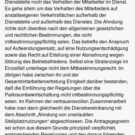
Dienststelle noch das Verhalten der Mitarbeiter im Dienst.
Es gehe allein um das Verhalten des Mitarbeiters auf
anstaltseigenen Verkehrsflächen außerhalb der
Dienststelle und außerhalb des Dienstes. Die Ahndung
richte sich überdies nach den allgemeinen gesetzlichen
und rechtlichen Bestimmungen, die nicht
mitbestimmungspflichtig seien. Das betreffe den Anspruch
auf Aufwendungsersatz, auf eine Nutzungsentschädigung
sowie das Recht auf Erteilung einer Abmahnung wegen
Störung des Betriebsfriedens. Selbst eine Strafanzeige im
Einzelfall unterliege nicht dem Mitbestimmungsrecht. Im
übrigen habe zwischen ihr und der
Gesamtmitarbeitervertretung Einigkeit darüber bestanden,
daß die Einführung der Regelungen über die
Parkraumbewirtschaftung nicht mitbestimmungspflichtig
seien. Im Rahmen der vertrauensvollen Zusammenarbeit
habe man dann gleichwohl die Dienstvereinbarung mit
dem Abschnitt „Ahndung von unerlaubten
Stellplatznutzungen“ abgeschlossen. Die Antragsgegnerin
sei schon aus diesem Grunde prinzipiell verpflichtet,
entsprechenden Regelungen und den daraus folgenden