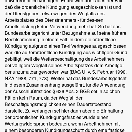
außerordentlich kündigen. Erfaßt wird aber auch der Fall,
daß die ordentliche Kündigung ausgeschlos-sen ist und
der Dienstgeber - etwa wegen des Wegfalls des
Arbeitsplatzes des Dienstnehmers - für des-sen
Arbeitsleistung keine Verwendung mehr hat. So hat das
Bundesarbeitsgericht unter Bezugnahme auf seine frühere
Rechtsprechung in einem Fall, in dem die ordentliche
Kündigung aufgrund eines Ta-rifvertrages ausgeschlossen
war, die außerordentliche Kündigung aus wichtigem Grund
gebilligt, weil die Weiterbeschäftigung des Arbeitnehmers
bei völligem Wegfall seines Arbeitsplatzes dem Arbeitge-
ber unzumutbar geworden war (BAG U. v. 5. Februar 1998,
NZA 1988, 771, 773). Weiter hat das Bundesarbeitsgericht
in diesem Zusammenhang ausgeführt, für die Anwendung
der Ausschlußfrist des § 626 Abs. 2 BGB sei in solchen
Fällen kein Raum, da der Wegfall der
Beschäftigungsmöglichkeit ei-nen Dauertatbestand
darstelle. Zu verlangen sei hier dann aber die Einhaltung
der ordentlichen Kündi-gungsfrist: es würde einen
Wertungwiderspruch bedeuten, wenn Arbeitnehmer mit
einem besonderen Kündigungsschutz durch eine fristlose