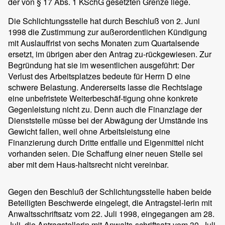
der von § 17 Abs. 1 KSchG gesetzten Grenze liege.
Die Schlichtungsstelle hat durch Beschluß von 2. Juni
1998 die Zustimmung zur außerordentlichen Kündigung
mit Auslauffrist von sechs Monaten zum Quartalsende
ersetzt, im übrigen aber den Antrag zu-rückgewiesen. Zur
Begründung hat sie im wesentlichen ausgeführt: Der
Verlust des Arbeitsplatzes bedeute für Herrn D eine
schwere Belastung. Andererseits lasse die Rechtslage
eine unbefristete Weiterbeschäf-tigung ohne konkrete
Gegenleistung nicht zu. Denn auch die Finanzlage der
Dienststelle müsse bei der Abwägung der Umstände ins
Gewicht fallen, weil ohne Arbeitsleistung eine
Finanzierung durch Dritte entfalle und Eigenmittel nicht
vorhanden seien. Die Schaffung einer neuen Stelle sei
aber mit dem Haus-haltsrecht nicht vereinbar.
Gegen den Beschluß der Schlichtungsstelle haben beide
Beteiligten Beschwerde eingelegt, die Antragstel-lerin mit
Anwaltsschriftsatz vom 22. Juli 1998, eingegangen am 28.
Juli, die Antragstellerin mit Anwalts-schriftsatz vom 30. Juli