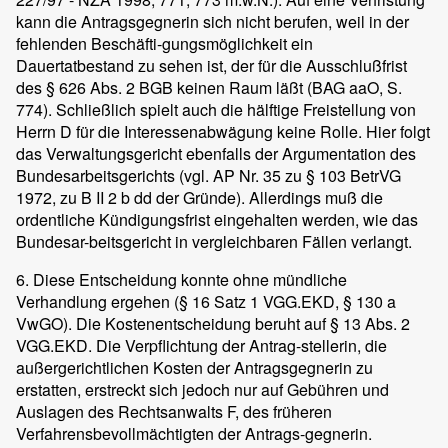
kann die Antragsgegnerin sich nicht berufen, weil in der
fehlenden Beschäfti-gungsmöglichkeit ein
Dauertatbestand zu sehen ist, der für die Ausschlußfrist
des § 626 Abs. 2 BGB keinen Raum läßt (BAG aaO, S.
774). Schließlich spielt auch die hälftige Freistellung von
Herrn D für die Interessenabwägung keine Rolle. Hier folgt
das Verwaltungsgericht ebenfalls der Argumentation des
Bundesarbeitsgerichts (vgl. AP Nr. 35 zu § 103 BetrVG
1972, zu B II 2 b dd der Gründe). Allerdings muß die
ordentliche Kündigungsfrist eingehalten werden, wie das
Bundesar-beitsgericht in vergleichbaren Fällen verlangt.
6. Diese Entscheidung konnte ohne mündliche
Verhandlung ergehen (§ 16 Satz 1 VGG.EKD, § 130 a
VwGO). Die Kostenentscheidung beruht auf § 13 Abs. 2
VGG.EKD. Die Verpflichtung der Antrag-stellerin, die
außergerichtlichen Kosten der Antragsgegnerin zu
erstatten, erstreckt sich jedoch nur auf Gebühren und
Auslagen des Rechtsanwalts F, des früheren
Verfahrensbevollmächtigten der Antrags-gegnerin.