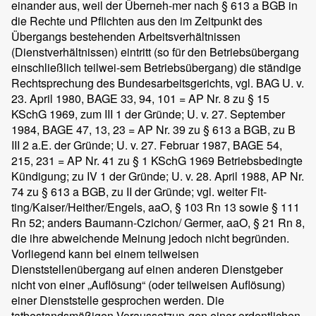
einander aus, weil der Überneh-mer nach § 613 a BGB in
die Rechte und Pflichten aus den im Zeitpunkt des
Übergangs bestehenden Arbeitsverhältnissen
(Dienstverhältnissen) eintritt (so für den Betriebsübergang
einschließlich teilwei-sem Betriebsübergang) die ständige
Rechtsprechung des Bundesarbeitsgerichts, vgl. BAG U. v.
23. April 1980, BAGE 33, 94, 101 = AP Nr. 8 zu § 15
KSchG 1969, zum III 1 der Gründe; U. v. 27. September
1984, BAGE 47, 13, 23 = AP Nr. 39 zu § 613 a BGB, zu B
III 2 a.E. der Gründe; U. v. 27. Februar 1987, BAGE 54,
215, 231 = AP Nr. 41 zu § 1 KSchG 1969 Betriebsbedingte
Kündigung; zu IV 1 der Gründe; U. v. 28. April 1988, AP Nr.
74 zu § 613 a BGB, zu II der Gründe; vgl. weiter Fit-
ting/Kaiser/Heither/Engels, aaO, § 103 Rn 13 sowie § 111
Rn 52; anders Baumann-Czichon/ Germer, aaO, § 21 Rn 8,
die ihre abweichende Meinung jedoch nicht begründen.
Vorliegend kann bei einem teilweisen
Dienststellenübergang auf einen anderen Dienstgeber
nicht von einer „Auflösung“ (oder teilweisen Auflösung)
einer Dienststelle gesprochen werden. Die
tatbestandsmäßigen Voraussetzun-gen einer ordentlichen