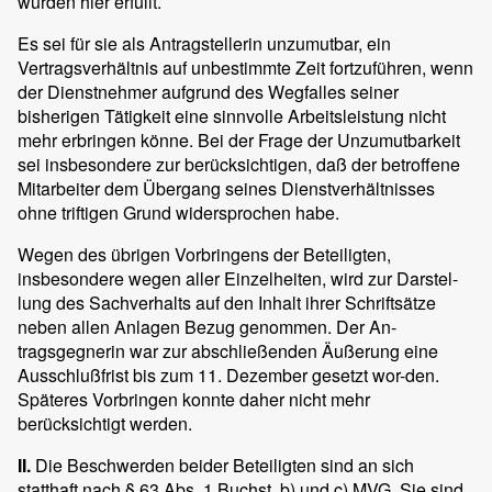
würden hier erfüllt.
Es sei für sie als Antragstellerin unzumutbar, ein
Vertragsverhältnis auf unbestimmte Zeit fortzuführen, wenn
der Dienstnehmer aufgrund des Wegfalles seiner
bisherigen Tätigkeit eine sinnvolle Arbeitsleistung nicht
mehr erbringen könne. Bei der Frage der Unzumutbarkeit
sei insbesondere zur berücksichtigen, daß der betroffene
Mitarbeiter dem Übergang seines Dienstverhältnisses
ohne triftigen Grund widersprochen habe.
Wegen des übrigen Vorbringens der Beteiligten,
insbesondere wegen aller Einzelheiten, wird zur Darstel-
lung des Sachverhalts auf den Inhalt ihrer Schriftsätze
neben allen Anlagen Bezug genommen. Der An-
tragsgegnerin war zur abschließenden Äußerung eine
Ausschlußfrist bis zum 11. Dezember gesetzt wor-den.
Späteres Vorbringen konnte daher nicht mehr
berücksichtigt werden.
II.
Die Beschwerden beider Beteiligten sind an sich
statthaft nach § 63 Abs. 1 Buchst. b) und c) MVG. Sie sind