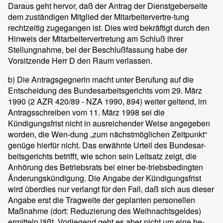
Daraus geht hervor, daß der Antrag der Dienstgeberseite
dem zuständigen Mitglied der Mitarbeitervertre-tung
rechtzeitig zugegangen ist. Dies wird bekräftigt durch den
Hinweis der Mitarbeitervertretung am Schluß ihrer
Stellungnahme, bei der Beschlußfassung habe der
Vorsitzende Herr D den Raum verlassen.
b) Die Antragsgegnerin macht unter Berufung auf die
Entscheidung des Bundesarbeitsgerichts vom 29. März
1990 (2 AZR 420/89 - NZA 1990, 894) weiter geltend, im
Antragsschreiben vom 11. März 1998 sei die
Kündigungsfrist nicht in ausreichender Weise angegeben
worden, die Wen-dung „zum nächstmöglichen Zeitpunkt“
genüge hierfür nicht. Das erwähnte Urteil des Bundesar-
beitsgerichts betrifft, wie schon sein Leitsatz zeigt, die
Anhörung des Betriebsrats bei einer be-triebsbedingten
Änderungskündigung. Die Angabe der Kündigungsfrist
wird überdies nur verlangt für den Fall, daß sich aus dieser
Angabe erst die Tragweite der geplanten personellen
Maßnahme (dort: Reduzierung des Weihnachtsgeldes)
ermitteln läßt. Vorliegend geht es aber nicht um eine be-