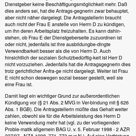
Dienstgeber keine Beschäftigungsmöglichkeit mehr. Daß
dies anders sei, hat die Antrags-gegnerin zwar behauptet,
aber nicht näher dargelegt. Die Antragstellerin braucht
auch nicht der Frau E anstelle von Herrn D zu kündigen,
um ihn deren Arbeitsplatz freizuhalten. Es kann dahin-
stehen, ob Frau E der Dienstgeberseite zuzuordnen ist
oder nicht, jedenfalls ist ihre ausbildungbe-dingte
Verwendbarkeit besser als die von Herrn D. Auch
hinsichtlich der sozialen Schutzbedürftig-keit ist Herr D
nicht vorzuziehen. Jedenfalls hat die Antragsgegnerin dies
trotz gerichtlicher Anfra-ge nicht dargelegt. Weiter ist Frau
E nicht schon deswegen sozial besser gestellt, weil sie
eine Frau ist.
Damit liegt ein wichtiger Grund zur außerordentlichen
Kündigung vor (§ 21 Abs. 2 MVG in Ver-bindung mit § 626
Abs. 1 BGB). Die Antragstellerin müßte das Gehalt weiter
zahlen, obwohl sie für die Arbeitsleistung des Herrn D
keine Verwendung mehr hat (vgl. zu der vorliegenden
Proble-matik allgemein BAG U. v. 5. Februar 1998 - 2 AZR
227/97 - NZA 1998, 771, 773 m.w.N.). Auf eine Verfristung