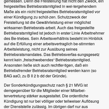
gemessen. Denn die Freistellung hat nicht den Zweck, ein
freigestelltes Betriebsratsmitglied in wei-tergehendem
Maße als ein nicht freigestelltes Betriebsratsmitglied vor
einer Kündigung zu schüt-zen. Schutzzweck der
Freistellung ist die Gewährleistung einer möglichst
wirksamen Betriebsrats-arbeit. Auch das freigestellte
Betriebsratsmitglied ist jedoch in erster Linie Arbeitnehmer
des Be-triebes. Sein Arbeitsverhältnis besteht im Hinblick
auf die Erfüllung einer arbeitsvertraglich be-stimmten
Arbeitsleistung, nicht zur Ausübung seines
Betriebsratsmandates. Das Betriebsverfas-sungsgesetz
kennt kein „freischwebendes“ Betriebsratsmitglied.
Ansonsten ließe sich auch rechtfer-tigen, daß ein
Betriebsfremder Betriebsratsmitglied werden kann (so
BAG aaO, zu B II 2 b dd der Gründe).
Der Sonderkündigungsschutz nach § 21 MVG ist
demgegenüber für die Mitglieder einer Mitarbei-
tervertretung stärker ausgestaltet. Die ordentliche
Kündigung ist nur bei völliger oder teilweiser Auflösung
der Dienststelle zulässig. Im übrigen darf nur aus