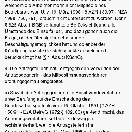
welchem die Arbeitnehmerin nicht Mitglied eines
Betriebsrats war, U. v. 19. März 1998 - 8 AZR 139/97 - NZA
1998, 750, 751), braucht nicht untersucht zu werden. Denn
§ 626 Abs. 1 BGB verlangt „die Berücksichtigung aller
Umstände des Einzelfalles“, und dazu gehört auch die
Frage, ob der Dienstgeber eine andere
Beschäftigungsmöglichkeit hat und ob er bei der
Kündigung soziale Ge-sichtspunkte ausreichend
berücksichtigt hat (§ 1 Abs. 3 KSchG).
4. Die Antragstellerin hat - entgegen den Vorwürfen der
Antragsgegnerin - das Mitbestimmungsverfah-ren
ordnungsgemäß eingeleitet.
a) Soweit die Antragsgegnerin im Beschwerdeverfahren
unter Berufung auf die Entscheidung des
Bundesarbeitsgerichts vom 16. Oktober 1991 (2 AZR
156/91 - EzA BetrVG 1972 § 102, 83) gel-tend macht, das
Anhörungsverfahren sei bereits deswegen
rechtsfehlerhaft, weil die Antragstellerin ihr
Antragsschreiben vom 11. März 1998 nicht an den