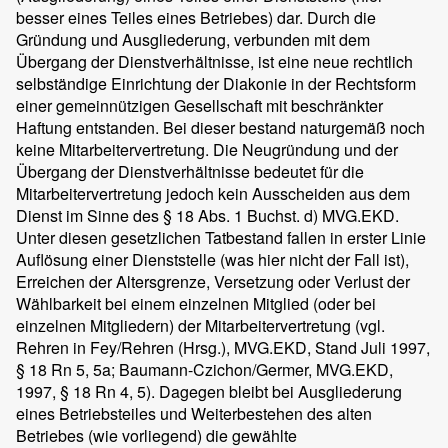
besser eines Teiles eines Betriebes) dar. Durch die
Gründung und Ausgliederung, verbunden mit dem
Übergang der Dienstverhältnisse, ist eine neue rechtlich
selbständige Einrichtung der Diakonie in der Rechtsform
einer gemeinnützigen Gesellschaft mit beschränkter
Haftung entstanden. Bei dieser bestand naturgemäß noch
keine Mitarbeitervertretung. Die Neugründung und der
Übergang der Dienstverhältnisse bedeutet für die
Mitarbeitervertretung jedoch kein Ausscheiden aus dem
Dienst im Sinne des § 18 Abs. 1 Buchst. d) MVG.EKD.
Unter diesen gesetzlichen Tatbestand fallen in erster Linie
Auflösung einer Dienststelle (was hier nicht der Fall ist),
Erreichen der Altersgrenze, Versetzung oder Verlust der
Wählbarkeit bei einem einzelnen Mitglied (oder bei
einzelnen Mitgliedern) der Mitarbeitervertretung (vgl.
Rehren in Fey/Rehren (Hrsg.), MVG.EKD, Stand Juli 1997,
§ 18 Rn 5, 5a; Baumann-Czichon/Germer, MVG.EKD,
1997, § 18 Rn 4, 5). Dagegen bleibt bei Ausgliederung
eines Betriebsteiles und Weiterbestehen des alten
Betriebes (wie vorliegend) die gewählte