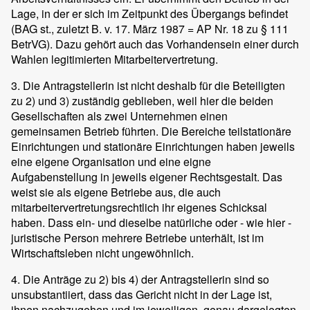
Lage, in der er sich im Zeitpunkt des Übergangs befindet
(BAG st., zuletzt B. v. 17. März 1987 = AP Nr. 18 zu § 111
BetrVG). Dazu gehört auch das Vorhandensein einer durch
Wahlen legitimierten Mitarbeitervertretung.
3. Die Antragstellerin ist nicht deshalb für die Beteiligten
zu 2) und 3) zuständig geblieben, weil hier die beiden
Gesellschaften als zwei Unternehmen einen
gemeinsamen Betrieb führten. Die Bereiche teilstationäre
Einrichtungen und stationäre Einrichtungen haben jeweils
eine eigene Organisation und eine eigne
Aufgabenstellung in jeweils eigener Rechtsgestalt. Das
weist sie als eigene Betriebe aus, die auch
mitarbeitervertretungsrechtlich ihr eigenes Schicksal
haben. Dass ein- und dieselbe natürliche oder - wie hier -
juristische Person mehrere Betriebe unterhält, ist im
Wirtschaftsleben nicht ungewöhnlich.
4. Die Anträge zu 2) bis 4) der Antragstellerin sind so
unsubstantiiert, dass das Gericht nicht in der Lage ist,
ihnen nachzugehen und im jeweiligen, genau dargelegten