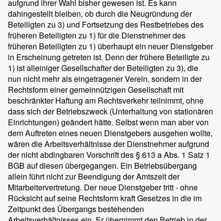
aufgrund ihrer Wahl bisher gewesen ist. Es kann
dahingestellt bleiben, ob durch die Neugründung der
Beteiligten zu 3) und Fortsetzung des Restbetriebes des
früheren Beteiligten zu 1) für die Dienstnehmer des
früheren Beteiligten zu 1) überhaupt ein neuer Dienstgeber
in Erscheinung getreten ist. Denn der frühere Beteiligte zu
1) ist alleiniger Gesellschafter der Beteiligten zu 3), die
nun nicht mehr als eingetragener Verein, sondern in der
Rechtsform einer gemeinnützigen Gesellschaft mit
beschränkter Haftung am Rechtsverkehr teilnimmt, ohne
dass sich der Betriebszweck (Unterhaltung von stationären
Einrichtungen) geändert hätte. Selbst wenn man aber von
dem Auftreten eines neuen Dienstgebers ausgehen wollte,
wären die Arbeitsverhältnisse der Dienstnehmer aufgrund
der nicht abdingbaren Vorschrift des § 613 a Abs. 1 Satz 1
BGB auf diesen übergegangen. Ein Betriebsübergang
allein führt nicht zur Beendigung der Amtszeit der
Mitarbeitervertretung. Der neue Dienstgeber tritt - ohne
Rücksicht auf seine Rechtsform kraft Gesetzes in die im
Zeitpunkt des Übergangs bestehenden
Arbeitsverhältnisses ein. Er übernimmt den Betrieb in der