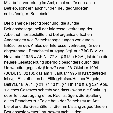
Mitarbeitervertretung im Amt, nicht nur für den alten
Betrieb, sondern auch für den neu gegründeten
selbständigen Betriebsteil.
Die bisherige Rechtsprechung, die auf die
Betriebsbezogenheit der Interessenvertretung der
Arbeitnehmer abstellte und bei organisatorischen
Änderungen wie Betriebsabspaltungen von einem
Erlöschen des Amtes der Interessenvertretung für den
abgetrennten Betriebsteil ausging (vgl. nur BAG B. v. 23.
November 1988 = AP Nr. 77 zu § 613 a BGB), ist durch die
neuere Gesetzgebung überholt, besonders durch das
Umwandlungsgesetz (UmwG) vom 28. Oktober 1994
(BGBl. I S. 3210), das am 1. Januar 1995 in Kraft getreten
ist (vgl. Einzelheiten bei Fitting/Kaiser/Heither/Engels,
BetrVG, 18. Aufl., § 21 Rn 43 ff., § 1 Rn 116 ff.). § 321 Abs.
1 dieses Gesetzes schreibt vor, dass - wenn die Spaltung
oder Teilübertragung eines Rechtsträgers die Spaltung
eines Betriebes zur Folge hat - der Betriebsrat im Amt
bleibt und die Geschäfte für die ihm bislang zugeordneten
Betriebsteile weiterführt, soweit nicht in dem