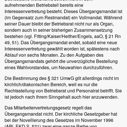
aufnehmenden Betriebsteil bereits eine
Interessenvertretung besteht. Dieses Übergangsmandat ist
(im Gegensatz zum Restmandat) ein Vollmandat. Während
seiner Dauer bleibt der Betriebsrat nicht nur als Organ,
sondern auch in seiner bisherigen Zusammensetzung
bestehen (vgl. Fitting/Kaiser/Heither/Engels, aaO, § 21 Rn
49, 51). Das Übergangsmandat endet, sobald eine neue
Interessenvertretung gewählt worden ist, spätestens nach
Ablauf von sechs Monaten. Zu den Aufgaben des
Übergangsmandats gehört die unverzügliche Bestellung
eines Wahlvorstandes, um Neuwahlen durchzuführen.
Die Bestimmung des § 321 UmwG gilt allerdings nicht im
kirchlich/diakonischen Bereich, weil es nur die
Rechtsstellung von Betriebsrat und Personalrat betrifft. Sie
ist jedoch nach ihrem Sinngehalt auch hier anzuwenden.
Das Mitarbeitervertretungsgesetz regelt das
Übergangsmandat nicht. Der kirchliche Gesetzgeber hat
bei der Novellierung des Gesetzes im November 1996
(ABl. EKD S. 521) zwar eine ganze Reihe von