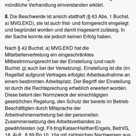
mündliche Verhandlung einverstanden erklärt.
II.
Die Beschwerde ist ansich statthaft (§ 63 Abs. 1 Buchst.
a) MVG.EKD), sie ist auch frist- und formgerecht eingelegt
und begründet worden und damit insgesamt zulässig. In
der Sache konnte sie jedoch keinen Erfolg haben.
Nach § 42 Buchst. a) MVG.EKD hat die
Mitarbeitervertretung ein eingeschränktes
Mitbestimmungsrecht bei der Einstellung (und nach
Buchst. g) auch bei der Versetzung). Einstellung ist die (im
Regelfall aufgrund Vertrages erfolgte) Arbeitsaufnahme an
einem bestimmten Arbeitsplatz. Der Begriff der Einstellung
ist durch die Rechtsprechung erheblich erweitert worden.
Diese betont den Normzweck der einschlägigen
gesetzlichen Regelung, den Schutz der bereits im Betrieb
Beschäftigten durch Mitsprache der
Arbeitnehmervertretung bei der personellen
Zusammensetzung des Arbeitsverbandes zu
gewährleisten (vgl. Fit-ting/Kaiser/Heither/Engels, BetrVG,
18. Aufl., § 99 Rn 10, 10a mit zahlreichen Nachweisen aus