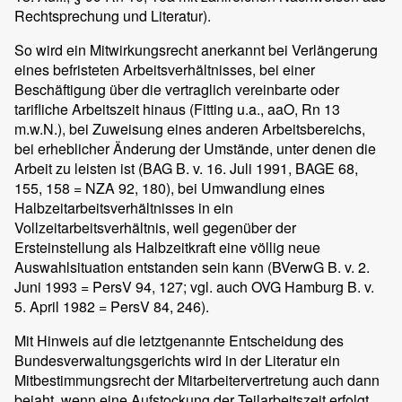
Rechtsprechung und Literatur).
So wird ein Mitwirkungsrecht anerkannt bei Verlängerung
eines befristeten Arbeitsverhältnisses, bei einer
Beschäftigung über die vertraglich vereinbarte oder
tarifliche Arbeitszeit hinaus (Fitting u.a., aaO, Rn 13
m.w.N.), bei Zuweisung eines anderen Arbeitsbereichs,
bei erheblicher Änderung der Umstände, unter denen die
Arbeit zu leisten ist (BAG B. v. 16. Juli 1991, BAGE 68,
155, 158 = NZA 92, 180), bei Umwandlung eines
Halbzeitarbeitsverhältnisses in ein
Vollzeitarbeitsverhältnis, weil gegenüber der
Ersteinstellung als Halbzeitkraft eine völlig neue
Auswahlsituation entstanden sein kann (BVerwG B. v. 2.
Juni 1993 = PersV 94, 127; vgl. auch OVG Hamburg B. v.
5. April 1982 = PersV 84, 246).
Mit Hinweis auf die letztgenannte Entscheidung des
Bundesverwaltungsgerichts wird in der Literatur ein
Mitbestimmungsrecht der Mitarbeitervertretung auch dann
bejaht, wenn eine Aufstockung der Teilarbeitszeit erfolgt,