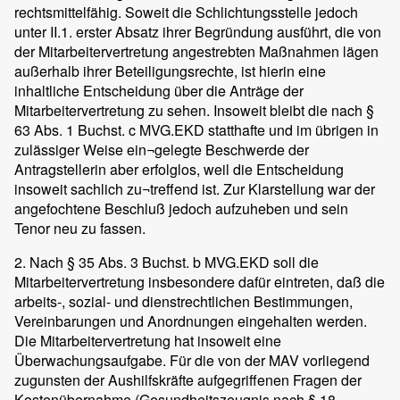
rechtsmittelfähig. Soweit die Schlichtungsstelle jedoch
unter II.1. erster Absatz ihrer Begründung ausführt, die von
der Mitarbeitervertretung angestrebten Maßnahmen lägen
außerhalb ihrer Beteiligungsrechte, ist hierin eine
inhaltliche Entscheidung über die Anträge der
Mitarbeitervertretung zu sehen. Insoweit bleibt die nach §
63 Abs. 1 Buchst. c MVG.EKD statthafte und im übrigen in
zulässiger Weise ein¬gelegte Beschwerde der
Antragstellerin aber erfolglos, weil die Entscheidung
insoweit sachlich zu¬treffend ist. Zur Klarstellung war der
angefochtene Beschluß jedoch aufzuheben und sein
Tenor neu zu fassen.
2. Nach § 35 Abs. 3 Buchst. b MVG.EKD soll die
Mitarbeitervertretung insbesondere dafür eintreten, daß die
arbeits-, sozial- und dienstrechtlichen Bestimmungen,
Vereinbarungen und Anordnungen eingehalten werden.
Die Mitarbeitervertretung hat insoweit eine
Überwachungsaufgabe. Für die von der MAV vorliegend
zugunsten der Aushilfskräfte aufgegriffenen Fragen der
Kostenübernahme (Gesundheitszeugnis nach § 18