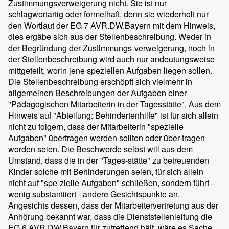
Zustimmungsverweigerung nicht. Sie ist nur
schlagwortartig oder formelhaft, denn sie wiederholt nur
den Wortlaut der EG 7 AVR.DW.Bayern mit dem Hinweis,
dies ergäbe sich aus der Stellenbeschreibung. Weder in
der Begründung der Zustimmungs-verweigerung, noch in
der Stellenbeschreibung wird auch nur andeutungsweise
mittgeteilt, worin jene speziellen Aufgaben liegen sollen.
Die Stellenbeschreibung erschöpft sich vielmehr in
allgemeinen Beschreibungen der Aufgaben einer
"Pädagogischen Mitarbeiterin in der Tagesstätte". Aus dem
Hinweis auf "Abteilung: Behindertenhilfe" ist für sich allein
nicht zu folgern, dass der Mitarbeiterin "spezielle
Aufgaben" übertragen werden sollten oder über-tragen
worden seien. Die Beschwerde selbst will aus dem
Umstand, dass die in der "Tages-stätte" zu betreuenden
Kinder solche mit Behinderungen seien, für sich allein
nicht auf "spe-zielle Aufgaben" schließen, sondern führt -
wenig substantiiert - andere Gesichtspunkte an.
Angesichts dessen, dass der Mitarbeitervertretung aus der
Anhörung bekannt war, dass die Dienststellenleitung die
EG 6 AVR.DW.Bayern für zutreffend hält, wäre es Sache