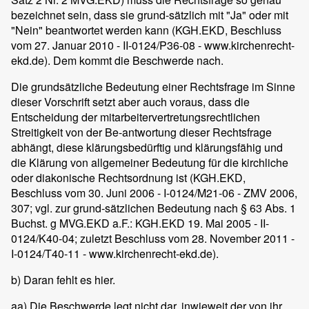
bezeichnet sein, dass sie grund-sätzlich mit "Ja" oder mit
"Nein" beantwortet werden kann (KGH.EKD, Beschluss
vom 27. Januar 2010 - II-0124/P36-08 - www.kirchenrecht-
ekd.de). Dem kommt die Beschwerde nach.
Die grundsätzliche Bedeutung einer Rechtsfrage im Sinne
dieser Vorschrift setzt aber auch voraus, dass die
Entscheidung der mitarbeitervertretungsrechtlichen
Streitigkeit von der Be-antwortung dieser Rechtsfrage
abhängt, diese klärungsbedürftig und klärungsfähig und
die Klärung von allgemeiner Bedeutung für die kirchliche
oder diakonische Rechtsordnung ist (KGH.EKD,
Beschluss vom 30. Juni 2006 - I-0124/M21-06 - ZMV 2006,
307; vgl. zur grund-sätzlichen Bedeutung nach § 63 Abs. 1
Buchst. g MVG.EKD a.F.: KGH.EKD 19. Mai 2005 - II-
0124/K40-04; zuletzt Beschluss vom 28. November 2011 -
I-0124/T40-11 - www.kirchenrecht-ekd.de).
b) Daran fehlt es hier.
aa) Die Beschwerde legt nicht dar, inwieweit der von ihr