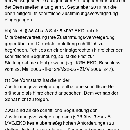
am 24. August 2010 ausgelösten Stellungnahmefrist ist bei
der Dienststellenleitung am 3. September 2010 nur die
oben mitgeteilte schriftliche Zustimmungsverweigerung
eingegangen.
bb) Nach § 38 Abs. 3 Satz 5 MVG.EKD hat die
Mitarbeitervertretung ihre Zustimmungs-verweigerung
gegenüber der Dienststellenleitung schriftlich zu
begründen. Fehlt es an einer fristgerechten hinreichenden
schriftlichen Begründung, so ist die Frist zur
Stellungnahme nicht gewahrt (vgl. KGH.EKD, Beschluss
vom 29. Mai 2006 - II-0124/M22-06 - ZMV 2006, 247).
(1) Die Vorinstanz hat die in der
Zustimmungsverweigerung enthaltene schriftliche Be-
gründung als hinreichend angesehen. Dem vermag der
Senat nicht zu folgen.
Zwar sind an die schriftliche Begründung der
Zustimmungsverweigerung nach § 38 Abs. 3 Satz 5
MVG.EKD keine übermäßig hohen Anforderungen zu
stellen. Jedoch muss die Be-gründung erkennen lassen,