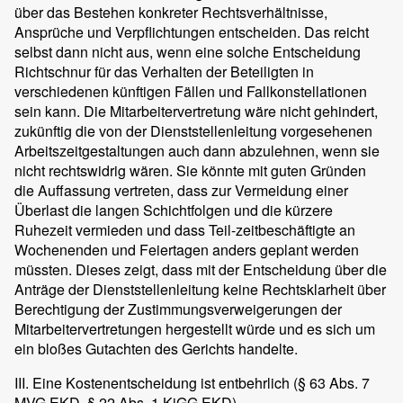
über das Bestehen konkreter Rechtsverhältnisse,
Ansprüche und Verpflichtungen entscheiden. Das reicht
selbst dann nicht aus, wenn eine solche Entscheidung
Richtschnur für das Verhalten der Beteiligten in
verschiedenen künftigen Fällen und Fallkonstellationen
sein kann. Die Mitarbeitervertretung wäre nicht gehindert,
zukünftig die von der Dienststellenleitung vorgesehenen
Arbeitszeitgestaltungen auch dann abzulehnen, wenn sie
nicht rechtswidrig wären. Sie könnte mit guten Gründen
die Auffassung vertreten, dass zur Vermeidung einer
Überlast die langen Schichtfolgen und die kürzere
Ruhezeit vermieden und dass Teil-zeitbeschäftigte an
Wochenenden und Feiertagen anders geplant werden
müssten. Dieses zeigt, dass mit der Entscheidung über die
Anträge der Dienststellenleitung keine Rechtsklarheit über
Berechtigung der Zustimmungsverweigerungen der
Mitarbeitervertretungen hergestellt würde und es sich um
ein bloßes Gutachten des Gerichts handelte.
III. Eine Kostenentscheidung ist entbehrlich (§ 63 Abs. 7
MVG.EKD, § 22 Abs. 1 KiGG.EKD).