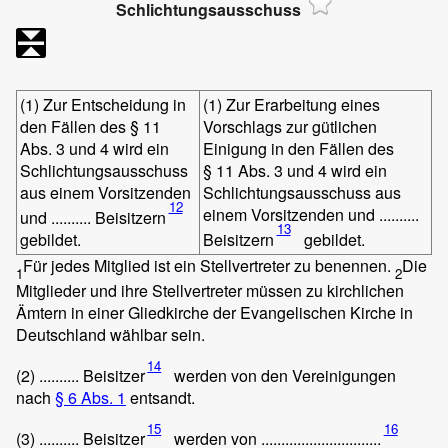
Schlichtungsausschuss
(1)
Zur Entscheidung in
(1)
Zur Erarbeitung eines
den Fällen des § 11
Vorschlags zur gütlichen
Abs. 3 und 4 wird ein
Einigung in den Fällen des
Schlichtungsausschuss
§ 11 Abs. 3 und 4 wird ein
aus einem Vorsitzenden
Schlichtungsausschuss aus
12
einem Vorsitzenden und ..........
und .......... Beisitzern
13
gebildet.
Beisitzern
gebildet.
Für jedes Mitglied ist ein Stellvertreter zu benennen.
Die
1
2
Mitglieder und ihre Stellvertreter müssen zu kirchlichen
Ämtern in einer Gliedkirche der Evangelischen Kirche in
Deutschland wählbar sein.
14
(2)
.......... Beisitzer
werden von den Vereinigungen
nach
§ 6 Abs. 1
entsandt.
15
16
(3)
.......... Beisitzer
werden von ..............................