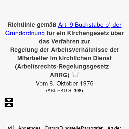
Art. 9 Buchstabe b) der
Richtlinie gemäß
Grundordnung
für ein Kirchengesetz über
das Verfahren zur
Regelung der Arbeitsverhältnisse der
Mitarbeiter im kirchlichen Dienst
(Arbeitsrechts-Regelungsgesetz –
ARRG)
Vom 8. Oktober 1976
(ABl. EKD S. 398)
Lfd.
Änderndes
Datum
Fundstelle
Paragrafen
Art der