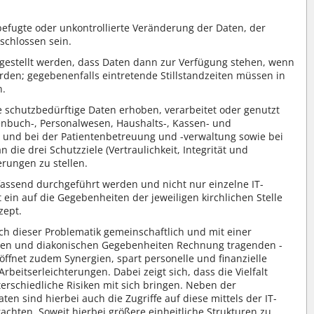
nbefugte oder unkontrollierte Veränderung der Daten, der
schlossen sein.
rgestellt werden, dass Daten dann zur Verfügung stehen, wenn
rden; gegebenenfalls eintretende Stillstandzeiten müssen in
n.
e schutzbedürftige Daten erhoben, verarbeitet oder genutzt
enbuch-, Personalwesen, Haushalts-, Kassen- und
und bei der Patientenbetreuung und -verwaltung sowie bei
 die drei Schutzziele (Vertraulichkeit, Integrität und
erungen zu stellen.
fassend durchgeführt werden und nicht nur einzelne IT-
ein auf die Gegebenheiten der jeweiligen kirchlichen Stelle
zept.
ich dieser Problematik gemeinschaftlich und mit einer
ichen und diakonischen Gegebenheiten Rechnung tragenden -
fnet zudem Synergien, spart personelle und finanzielle
rbeitserleichterungen. Dabei zeigt sich, dass die Vielfalt
erschiedliche Risiken mit sich bringen. Neben der
en sind hierbei auch die Zugriffe auf diese mittels der IT-
chten. Soweit hierbei größere einheitliche Strukturen zu