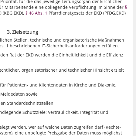
Priorität, für die das jeweilige Leitungsorgan der kirchlichen
ür Mitarbeitende eine obliegende Verpflichtung im Sinne der
§
D (KBG.EKD),
§ 46 Abs. 1
Pfarrdienstgesetz der EKD (PFDG.EKD)
3. Zielsetzung
chlichen Stellen, technische und organisatorische Maßnahmen
 Abs. 1 beschriebenen IT-Sicherheitsanforderungen erfüllen.
en Rat der EKD werden die Einheitlichkeit und die Effizienz
echtlicher, organisatorischer und technischer Hinsicht erzielt
 für Patienten- und Klientendaten in Kirche und Diakonie,
 Meldedaten sowie
en Standardschnittstellen.
undlegende Schutzziele: Vertraulichkeit, Integrität und
gelegt werden, wer auf welche Daten zugreifen darf (Rechte-
System), eine unbefugte Preisgabe der Daten muss möglichst