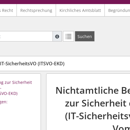
s Recht
Rechtsprechung
Kirchliches Amtsblatt
Begründu
Suche mit Platzhalter "*", Bsp. Pfarrer*,
Suchen
Weitere Suchoperatoren finden Sie in un
T-SicherheitsVO (ITSVO-EKD)
g zur Sicherheit
Nichtamtliche B
-
TSVO-EKD)
zur Sicherheit
gen:
(IT-Sicherheit
Vom