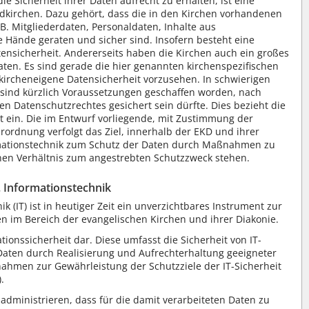
ie Sicherheit ihrer Daten aufrecht zu erhalten, ist eine
edkirchen. Dazu gehört, dass die in den Kirchen vorhandenen
. Mitgliederdaten, Personaldaten, Inhalte aus
 Hände geraten und sicher sind. Insofern besteht eine
ensicherheit. Andererseits haben die Kirchen auch ein großes
Daten. Es sind gerade die hier genannten kirchenspezifischen
 kircheneigene Datensicherheit vorzusehen. In schwierigen
sind kürzlich Voraussetzungen geschaffen worden, nach
en Datenschutzrechtes gesichert sein dürfte. Dies bezieht die
t ein. Die im Entwurf vorliegende, mit Zustimmung der
ordnung verfolgt das Ziel, innerhalb der EKD und ihrer
ormationstechnik zum Schutz der Daten durch Maßnahmen zu
nen Verhältnis zum angestrebten Schutzzweck stehen.
. Informationstechnik
 (IT) ist in heutiger Zeit ein unverzichtbares Instrument zur
len im Bereich der evangelischen Kirchen und ihrer Diakonie.
mationssicherheit dar. Diese umfasst die Sicherheit von IT-
aten durch Realisierung und Aufrechterhaltung geeigneter
ahmen zur Gewährleistung der Schutzziele der IT-Sicherheit
).
 administrieren, dass für die damit verarbeiteten Daten zu