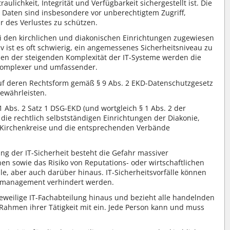
ulichkeit, Integrität und Verfügbarkeit sichergestellt ist. Die
 Daten sind insbesondere vor unberechtigtem Zugriff,
 des Verlustes zu schützen.
bei den kirchlichen und diakonischen Einrichtungen zugewiesen
tiv ist es oft schwierig, ein angemessenes Sicherheitsniveau zu
ben der steigenden Komplexität der IT-Systeme werden die
komplexer und umfassender.
 auf deren Rechtsform gemäß
§ 9 Abs. 2
EKD-Datenschutzgesetz
gewährleisten.
1 Abs. 2 Satz 1
DSG-EKD (und wortgleich § 1 Abs. 2 der
die rechtlich selbstständigen Einrichtungen der Diakonie,
 Kirchenkreise und die entsprechenden Verbände
g der IT-Sicherheit besteht die Gefahr massiver
en sowie das Risiko von Reputations- oder wirtschaftlichen
elle, aber auch darüber hinaus. IT-Sicherheitsvorfälle können
gsmanagement verhindert werden.
 jeweilige IT-Fachabteilung hinaus und bezieht alle handelnden
Rahmen ihrer Tätigkeit mit ein. Jede Person kann und muss