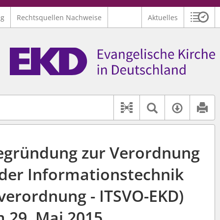
ng
Rechtsquellen Nachweise
Aktuelles
Sitzu
Logo Ev. Kirche in Deutschland
 findet auch: "Pfarrerinitiative" oder "Pfarrerausschuss".
serer Hilfe.
Textsuche 
Verfüg
Dokument-Beziehu
egründung zur Verordnung
 der Informationstechnik
sverordnung - ITSVO-EKD)
 29. Mai 2015