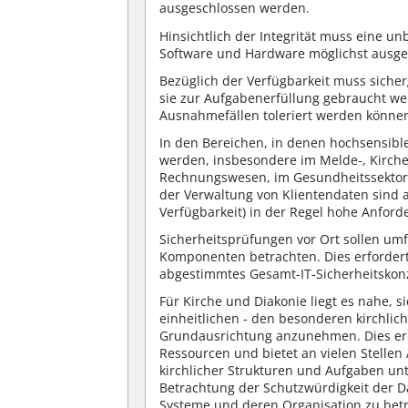
ausgeschlossen werden.
Hinsichtlich der Integrität muss eine u
Software und Hardware möglichst ausge
Bezüglich der Verfügbarkeit muss siche
sie zur Aufgabenerfüllung gebraucht we
Ausnahmefällen toleriert werden könne
In den Bereichen, in denen hochsensibl
werden, insbesondere im Melde-, Kirch
Rechnungswesen, im Gesundheitssektor 
der Verwaltung von Klientendaten sind an
Verfügbarkeit) in der Regel hohe Anford
Sicherheitsprüfungen vor Ort sollen um
Komponenten betrachten. Dies erfordert 
abgestimmtes Gesamt-IT-Sicherheitskon
Für Kirche und Diakonie liegt es nahe, s
einheitlichen - den besonderen kirchl
Grundausrichtung anzunehmen. Dies eröf
Ressourcen und bietet an vielen Stellen A
kirchlicher Strukturen und Aufgaben unt
Betrachtung der Schutzwürdigkeit der Dat
Systeme und deren Organisation zu betra