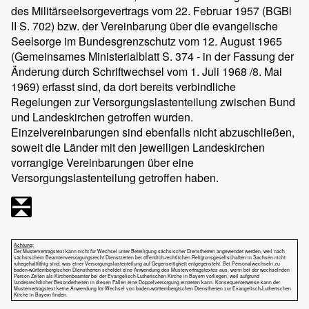
des Militärseelsorgevertrags vom 22. Februar 1957 (BGBl
II S. 702) bzw. der Vereinbarung über die evangelische
Seelsorge im Bundesgrenzschutz vom 12. August 1965
(Gemeinsames Ministerialblatt S. 374 - in der Fassung der
Änderung durch Schriftwechsel vom 1. Juli 1968 /8. Mai
1969) erfasst sind, da dort bereits verbindliche
Regelungen zur Versorgungslastenteilung zwischen Bund
und Landeskirchen getroffen wurden.
Einzelvereinbarungen sind ebenfalls nicht abzuschließen,
soweit die Länder mit den jeweiligen Landeskirchen
vorrangige Vereinbarungen über eine
Versorgungslastenteilung getroffen haben.
Achtung:
Der Mustervertragstext kann nicht für Wechsel unter Beteiligung sächsischer Dienstherren angewendet werden, weil nach
sächsischem Beamtenversorgungsrecht Dienstzeiten bei öffentlich-rechtlichen Religionsgesellschaften in Sachsen nicht
ruhegehaltfähig sind, was einer Versorgungslastenteilung auf Gegenseitigkeit entgegensteht. Bei Personalwechseln zu
baden-württembergischen Dienstherren scheidet eine Anwendung des Mustervertragstextes aus, wenn bei der wechselnden
Person Zeiten als Kirchenbeamter bei der Evangelisch-Lutherischen Kirche in Bayern vorliegen, weil aufgrund
landesrechtlicher Besonderheiten in diesen Fällen eine Doppelversorgung eintreten kann. Konsequenterweise kann der
Mustervertragstext keine Anwendung für Wechsel von baden-württembergischen Dienstherren zur Evangelisch-Lutherischen
Kirche in Bayern finden.