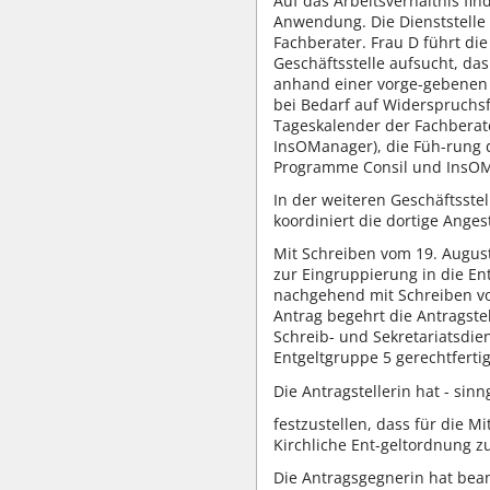
Auf das Arbeitsverhältnis fin
Anwendung. Die Dienststelle 
Fachberater. Frau D führt die
Geschäftsstelle aufsucht, da
anhand einer vorge-gebenen C
bei Bedarf auf Widerspruchsf
Tageskalender der Fachberate
InsOManager), die Füh-rung 
Programme Consil und InsOMa
In der weiteren Geschäftsstel
koordiniert die dortige Ange
Mit Schreiben vom 19. August
zur Eingruppierung in die Ent
nachgehend mit Schreiben vo
Antrag begehrt die Antragstel
Schreib- und Sekretariatsdien
Entgeltgruppe 5 gerechtfertigt
Die Antragstellerin hat - sin
festzustellen, dass für die 
Kirchliche Ent-geltordnung zu
Die Antragsgegnerin hat bean