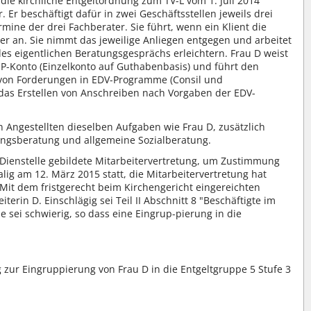
die kirchliche Entgeltordnung zum TV-L vom 1. Juli 2014
r beschäftigt dafür in zwei Geschäftsstellen jeweils drei
rmine der drei Fachberater. Sie führt, wenn ein Klient die
er an. Sie nimmt das jeweilige Anliegen entgegen und arbeitet
es eigentlichen Beratungsgesprächs erleichtern. Frau D weist
 P-Konto (Einzelkonto auf Guthabenbasis) und führt den
e von Forderungen in EDV-Programme (Consil und
das Erstellen von Anschreiben nach Vorgaben der EDV-
en Angestellten dieselben Aufgaben wie Frau D, zusätzlich
tlingsberatung und allgemeine Sozialberatung.
r Dienstelle gebildete Mitarbeitervertretung, um Zustimmung
lig am 12. März 2015 statt, die Mitarbeitervertretung hat
it dem fristgerecht beim Kirchengericht eingereichten
rin D. Einschlägig sei Teil II Abschnitt 8 "Beschäftigte im
be sei schwierig, so dass eine Eingrup-pierung in die
 zur Eingruppierung von Frau D in die Entgeltgruppe 5 Stufe 3