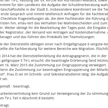
det der TV-L, Fassung der Ev. Kirche von Kurhessen-Waldeck, sowie 
nimmt für den Landkreis die Aufgabe der Schuldnerberatung wahr. E
 Geschäftsstelle in der Stadt E, insbesondere koordiniert sie die Te
s erste Gespräch und nimmt telefonisch Anfragen für die Fachberat
heckliste Fragestellungen ab, die dem Fachberater die Führung d
risten hin, erläu-tert das Verhalten bei Mahnbescheiden und zum
r. Weiter obliegt ihr die Bearbeitung der Tages-post, die Eingab
der Registratur, der Versand von Anträgen auf Kostenübernahme, 
nager und das Führen des Protokolls bei Teamsitzungen.
le der Dienststelle obliegen einer nach Entgeltgruppe 6 vergüte-t
stellte die Fachberatung für weitere Bereiche wie Migration, Flüch
 2014 hat die Dienststellenleitung die Antragsgegnerin, die in de
-geltgruppe 5 TV-L ersucht; die beantragte Erörterung fand letztma
m 16. März 2015 die Zustimmung zur Eingruppierung verweigert. M
lerin die Zustimmung zur beantragten Eingruppierung der Mitarbeite
st". Frau D sei im Schreib- und Sekretariatsdienst tätig; die Aufga
 sei.
ngemäß - beantragt,
Mitarbeitervertretung kein Grund zur Verweigerung der Zu-stimmung
m TV-L Teil II Abschnitt 8 besteht.
tragt,