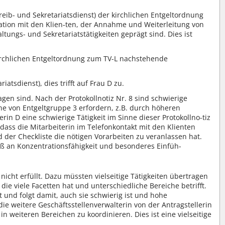
hreib- und Sekretariatsdienst) der kirchlichen Entgeltordnung
ation mit den Klien-ten, der Annahme und Weiterleitung von
ngs- und Sekretariatstätigkeiten geprägt sind. Dies ist
r kirchlichen Entgeltordnung zum TV-L nachstehende
atsdienst), dies trifft auf Frau D zu.
gen sind. Nach der Protokollnotiz Nr. 8 sind schwierige
ne von Entgeltgruppe 3 erfordern, z.B. durch höheren
rin D eine schwierige Tätigkeit im Sinne dieser Protokollno-tiz
dass die Mitarbeiterin im Telefonkontakt mit den Klienten
 der Checkliste die nötigen Vorarbeiten zu veranlassen hat.
aß an Konzentrationsfähigkeit und besonderes Einfüh-
icht erfüllt. Dazu müssten vielseitige Tätigkeiten übertragen
t, die viele Facetten hat und unterschiedliche Bereiche betrifft.
rt und folgt damit, auch sie schwierig ist und hohe
die weitere Geschäftsstellenverwalterin von der Antragstellerin
n weiteren Bereichen zu koordinieren. Dies ist eine vielseitige