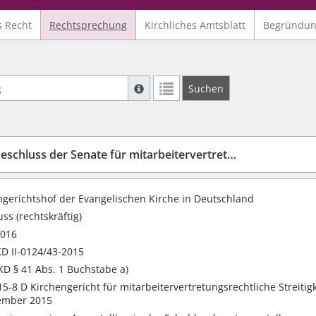
s Recht
Rechtsprechung
Kirchliches Amtsblatt
Begründu
Suche mit Platzhalter "*", Bsp. Pfarrer*,
Suchen
Weitere Suchoperatoren finden Sie in un
chluss der Senate für mitarbeitervertretungsrechtliche Streitigkeiten vom 4 Juli 2016
ngerichtshof der Evangelischen Kirche in Deutschland
ss (rechtskräftig)
2016
D II-0124/43-2015
D § 41 Abs. 1 Buchstabe a)
15-8 D Kirchengericht für mitarbeitervertretungsrechtliche Streit
ember 2015