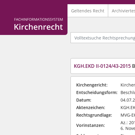
Geltendes Recht
Archivierte
Logo Fachinformationssystem Kirchenrecht
Volltextsuche Rechtsprechung
KGH.EKD II-0124/43-2015
Bes
Kirchengericht:
Kirche
Entscheidungsform:
Beschlu
Datum:
04.07.
Aktenzeichen:
KGH.EK
Rechtsgrundlage:
MVG-EK
Az.: 20
Vorinstanzen:
6. Nov