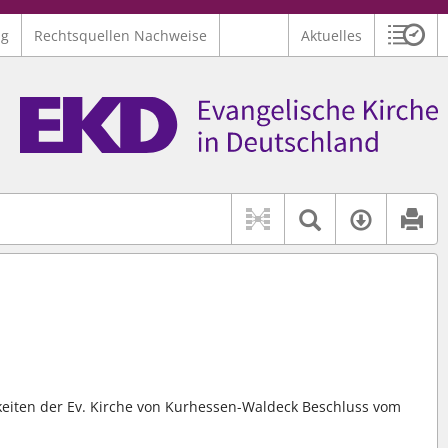
ng
Rechtsquellen Nachweise
Aktuelles
Sitzu
Logo Ev. Kirche in Deutschland
 findet auch: "Pfarrerinitiative" oder "Pfarrerausschuss".
serer Hilfe.
Textsuche 
Verfüg
igkeiten der Ev. Kirche von Kurhessen-Waldeck Beschluss vom