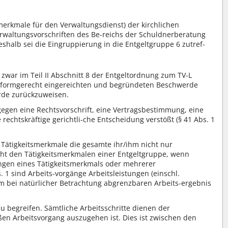
smerkmale für den Verwaltungsdienst) der kirchlichen
erwaltungsvorschriften des Be-reichs der Schuldnerberatung
halb sei die Eingruppierung in die Entgeltgruppe 6 zutref-
 zwar im Teil II Abschnitt 8 der Entgeltordnung zum TV-L
- und formgerecht eingereichten und begründeten Beschwerde
erde zurückzuweisen.
 gegen eine Rechtsvorschrift, eine Vertragsbestimmung, eine
chtskräftige gerichtli-che Entscheidung verstößt (§ 41 Abs. 1
en Tätigkeitsmerkmale die gesamte ihr/ihm nicht nur
cht den Tätigkeitsmerkmalen einer Entgeltgruppe, wenn
ungen eines Tätigkeitsmerkmals oder mehrerer
. 1 sind Arbeits-vorgänge Arbeitsleistungen (einschl.
m bei natürlicher Betrachtung abgrenzbaren Arbeits-ergebnis
zu begreifen. Sämtliche Arbeitsschritte dienen der
ßen Arbeitsvorgang auszugehen ist. Dies ist zwischen den