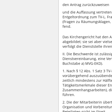
den Antrag zurückzuweisen
und die Auffassung vertreten,
Entgeltordnung zum TV-L. Fra
(Fragen zu Räumungsklagen, Z
fend.
Das Kirchengericht hat den An
abgebildet; sie sei aber viel
verfolgt die Dienststelle ihr
II. Die Beschwerde ist zuläs
Dienstvereinbarung, eine Ver
Buchstabe a) MVG-EKD).
1. Nach § 12 Abs. 1 Satz 3 TV
vorübergehend auszuübende T
zeitlich mindestens zur Hälf
Tätigkeitsmerkmale dieser Ent
Zusammenhangsarbeiten), die
führen.
2. Die der Mitarbeiterin über
Organisation und Vorbereitun
Beteiligten nicht im Streit.