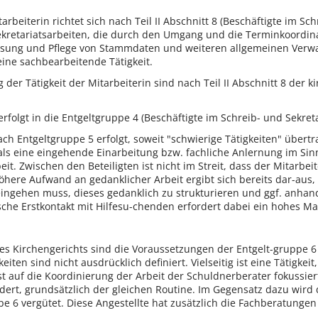
arbeiterin richtet sich nach Teil II Abschnitt 8 (Beschäftigte im Sc
ekretariatsarbeiten, die durch den Umgang und die Terminkoordin
sung und Pflege von Stammdaten und weiteren allgemeinen Verwaltu
eine sachbearbeitende Tätigkeit.
ng der Tätigkeit der Mitarbeiterin sind nach Teil II Abschnitt 8 de
folgt in die Entgeltgruppe 4 (Beschäftigte im Schreib- und Sekretari
h Entgeltgruppe 5 erfolgt, soweit "schwierige Tätigkeiten" übertra
 als eine eingehende Einarbeitung bzw. fachliche Anlernung im Sin
t. Zwischen den Beteiligten ist nicht im Streit, dass der Mitarbeite
öhere Aufwand an gedanklicher Arbeit ergibt sich bereits dar-aus, 
eingehen muss, dieses gedanklich zu strukturieren und ggf. anhand
sche Erstkontakt mit Hilfesu-chenden erfordert dabei ein hohes M
es Kirchengerichts sind die Voraussetzungen der Entgelt-gruppe 6 n
keiten sind nicht ausdrücklich definiert. Vielseitig ist eine Tätigkei
 ist auf die Koordinierung der Arbeit der Schuldnerberater fokussie
dert, grundsätzlich der gleichen Routine. Im Gegensatz dazu wird 
e 6 vergütet. Diese Angestellte hat zusätzlich die Fachberatungen i