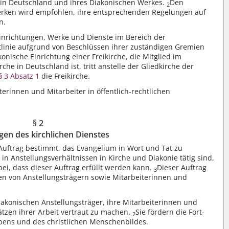
 in Deutschland und ihres Diakonischen Werkes.
Den
2
erken wird empfohlen, ihre entsprechenden Regelungen auf
n.
Einrichtungen, Werke und Dienste im Bereich der
tlinie aufgrund von Beschlüssen ihrer zuständigen Gremien
konische Einrichtung einer Freikirche, die Mitglied im
he in Deutschland ist, tritt anstelle der Gliedkirche der
§ 3 Absatz 1
die Freikirche.
iterinnen und Mitarbeiter in öffentlich-rechtlichen
§ 2
en des kirchlichen Dienstes
 Auftrag bestimmt, das Evangelium in Wort und Tat zu
in Anstellungsverhältnissen in Kirche und Diakonie tätig sind,
bei, dass dieser Auftrag erfüllt werden kann.
Dieser Auftrag
3
ten von Anstellungsträgern sowie Mitarbeiterinnen und
diakonischen Anstellungsträger, ihre Mitarbeiterinnen und
ätzen ihrer Arbeit vertraut zu machen.
Sie fördern die Fort-
2
ens und des christlichen Menschenbildes.