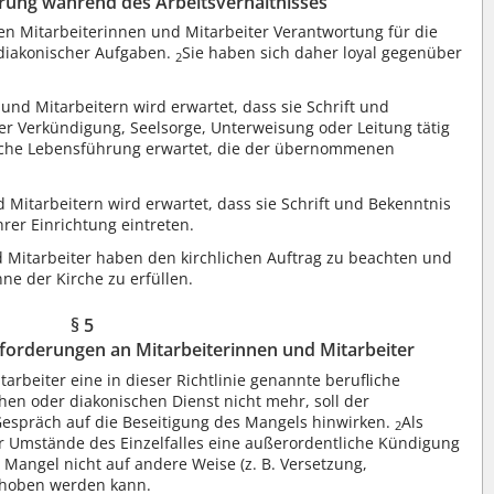
rung während des Arbeitsverhältnisses
 Mitarbeiterinnen und Mitarbeiter Verantwortung für die
 diakonischer Aufgaben.
Sie haben sich daher loyal gegenüber
2
und Mitarbeitern wird erwartet, dass sie Schrift und
der Verkündigung, Seelsorge, Unterweisung oder Leitung tätig
liche Lebensführung erwartet, die der übernommenen
 Mitarbeitern wird erwartet, dass sie Schrift und Bekenntnis
hrer Einrichtung eintreten.
d Mitarbeiter haben den kirchlichen Auftrag zu beachten und
ne der Kirche zu erfüllen.
§ 5
forderungen an Mitarbeiterinnen und Mitarbeiter
itarbeiter eine in dieser Richtlinie genannte berufliche
chen oder diakonischen Dienst nicht mehr, soll der
espräch auf die Beseitigung des Mangels hinwirken.
Als
2
 Umstände des Einzelfalles eine außerordentliche Kündigung
Mangel nicht auf andere Weise (z. B. Versetzung,
ehoben werden kann.