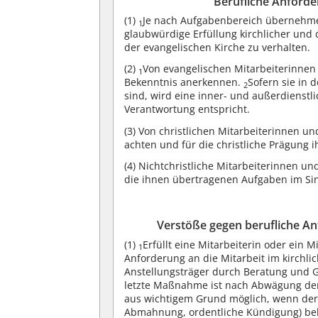
Berufliche Anforde
(1)
Je nach Aufgabenbereich übernehmen
1
glaubwürdige Erfüllung kirchlicher und
der evangelischen Kirche zu verhalten.
(2)
Von evangelischen Mitarbeiterinnen 
1
Bekenntnis anerkennen.
Sofern sie in 
2
sind, wird eine inner- und außerdienst
Verantwortung entspricht.
(3)
Von christlichen Mitarbeiterinnen und
achten und für die christliche Prägung i
(4)
Nichtchristliche Mitarbeiterinnen un
die ihnen übertragenen Aufgaben im Sin
Verstöße gegen berufliche An
(1)
Erfüllt eine Mitarbeiterin oder ein M
1
Anforderung an die Mitarbeit im kirchli
Anstellungsträger durch Beratung und G
letzte Maßnahme ist nach Abwägung der
aus wichtigem Grund möglich, wenn der 
Abmahnung, ordentliche Kündigung) b