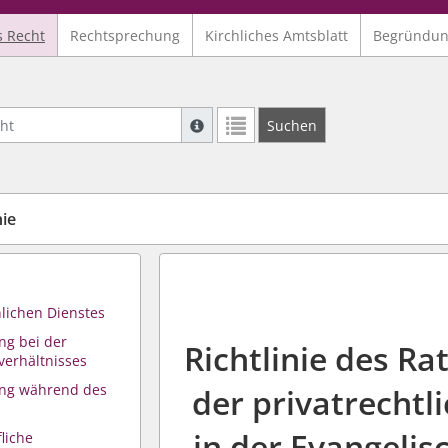
s Recht
Rechtsprechung
Kirchliches Amtsblatt
Begründu
Suche mit Platzhalter "*", Bsp. Pfarrer*,
Suchen
Weitere Suchoperatoren finden Sie in un
nie
hlichen Dienstes
ng bei der
Richtlinie des R
verhältnisses
ung während des
der privatrechtl
in der Evangelis
liche