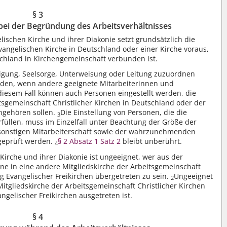
§ 3
bei der Begründung des Arbeitsverhältnisses
elischen Kirche und ihrer Diakonie setzt grundsätzlich die
Evangelischen Kirche in Deutschland oder einer Kirche voraus,
schland in Kirchengemeinschaft verbunden ist.
digung, Seelsorge, Unterweisung oder Leitung zuzuordnen
rden, wenn andere geeignete Mitarbeiterinnen und
diesem Fall können auch Personen eingestellt werden, die
tsgemeinschaft Christlicher Kirchen in Deutschland oder der
angehören sollen.
Die Einstellung von Personen, die die
3
füllen, muss im Einzelfall unter Beachtung der Größe der
r sonstigen Mitarbeiterschaft sowie der wahrzunehmenden
geprüft werden.
§ 2 Absatz 1 Satz 2
bleibt unberührt.
4
Kirche und ihrer Diakonie ist ungeeignet, wer aus der
hne in eine andere Mitgliedskirche der Arbeitsgemeinschaft
ng Evangelischer Freikirchen übergetreten zu sein.
Ungeeignet
2
itgliedskirche der Arbeitsgemeinschaft Christlicher Kirchen
ngelischer Freikirchen ausgetreten ist.
§ 4