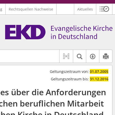
ng
Rechtsquellen Nachweise
Aktuelles
Sitzu
Logo Ev. Kirche in Deutschland
 findet auch: "Pfarrerinitiative" oder "Pfarrerausschuss".
serer Hilfe.
Textsuche 
Verfüg
Geltungszeitraum von:
01.07.2005
Geltungszeitraum bis:
31.12.2016
ates über die Anforderungen
ichen beruflichen Mitarbeit
chen Kirche in Deutschland