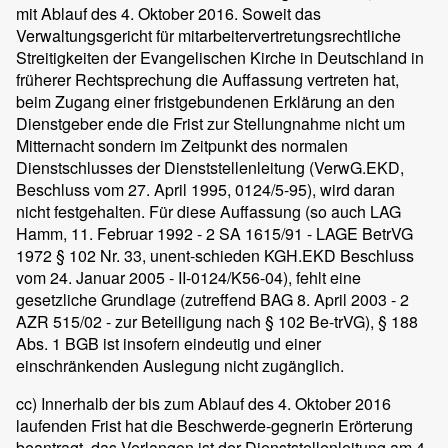
mit Ablauf des 4. Oktober 2016. Soweit das
Verwaltungsgericht für mitarbeitervertretungsrechtliche
Streitigkeiten der Evangelischen Kirche in Deutschland in
früherer Rechtsprechung die Auffassung vertreten hat,
beim Zugang einer fristgebundenen Erklärung an den
Dienstgeber ende die Frist zur Stellungnahme nicht um
Mitternacht sondern im Zeitpunkt des normalen
Dienstschlusses der Dienststellenleitung (VerwG.EKD,
Beschluss vom 27. April 1995, 0124/5-95), wird daran
nicht festgehalten. Für diese Auffassung (so auch LAG
Hamm, 11. Februar 1992 - 2 SA 1615/91 - LAGE BetrVG
1972 § 102 Nr. 33, unent-schieden KGH.EKD Beschluss
vom 24. Januar 2005 - II-0124/K56-04), fehlt eine
gesetzliche Grundlage (zutreffend BAG 8. April 2003 - 2
AZR 515/02 - zur Beteiligung nach § 102 Be-trVG), § 188
Abs. 1 BGB ist insofern eindeutig und einer
einschränkenden Auslegung nicht zugänglich.
cc) Innerhalb der bis zum Ablauf des 4. Oktober 2016
laufenden Frist hat die Beschwerde-gegnerin Erörterung
beantragt, das Verlangen ist der Dienststellenleitung am 4.