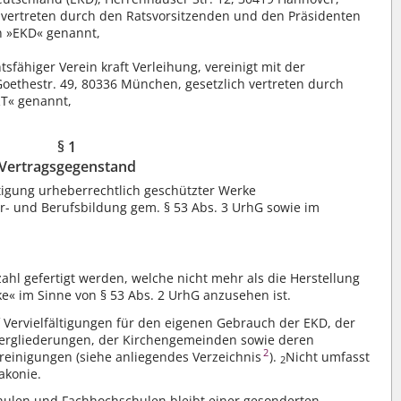
r vertreten durch den Ratsvorsitzenden und den Präsidenten
n »EKD« genannt,
sfähiger Verein kraft Verleihung, vereinigt mit der
oethestr. 49, 80336 München, gesetzlich vertreten durch
T« genannt,
§ 1
Vertragsgegenstand
ältigung urheberrechtlich geschützter Werke
er- und Berufsbildung gem. § 53 Abs. 3 UrhG sowie im
zahl gefertigt werden, welche nicht mehr als die Herstellung
ke« im Sinne von § 53 Abs. 2 UrhG anzusehen ist.
f Vervielfältigungen für den eigenen Gebrauch der EKD, der
tergliederungen, der Kirchengemeinden sowie deren
2
ereinigungen (siehe anliegendes Verzeichnis
).
Nicht umfasst
2
akonie.
chulen und Fachhochschulen bleibt einer gesonderten