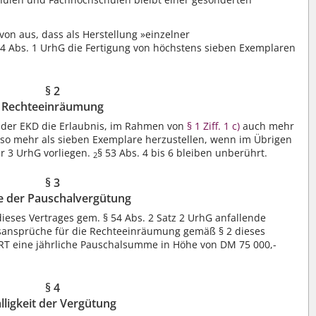
on aus, dass als Herstellung »einzelner
§ 54 Abs. 1 UrhG die Fertigung von höchstens sieben Exemplaren
§ 2
Rechteeinräumung
T der EKD die Erlaubnis, im Rahmen von
§ 1 Ziff. 1 c)
auch mehr
 also mehr als sieben Exemplare herzustellen, wenn im Übrigen
r 3 UrhG vorliegen.
§ 53 Abs. 4 bis 6 bleiben unberührt.
2
§ 3
 der Pauschalvergütung
 dieses Vertrages gem. § 54 Abs. 2 Satz 2 UrhG anfallende
gsansprüche für die Rechteeinräumung gemäß § 2 dieses
RT eine jährliche Pauschalsumme in Höhe von DM 75 000,-
§ 4
lligkeit der Vergütung