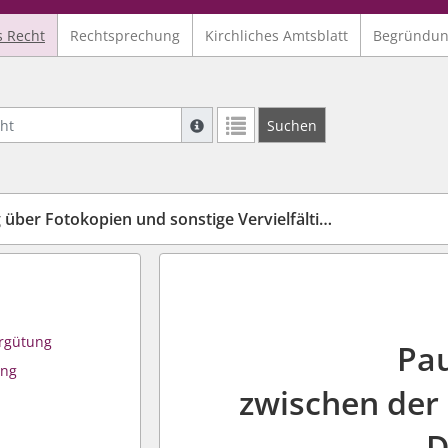
s Recht
Rechtsprechung
Kirchliches Amtsblatt
Begründu
Suche mit Platzhalter "*", Bsp. Pfarrer*,
Suchen
Weitere Suchoperatoren finden Sie in un
er Fotokopien und sonstige Vervielfältigungen
ergütung
Pau
ung
zwischen der 
D