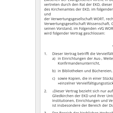
vertreten durch den Rat der EKD, diese
des Kirchenamtes der EKD, im folgende
und
der Verwertungsgesellschaft WORT, recht
Verwertungsgesellschaft Wissenschaft, G
seinen Vorstand, im Folgenden »VG WOR
wird folgender Vertrag geschlossen:
Dieser Vertrag betrifft die Vervielf
in Einrichtungen der Aus-, Weit
Konfirmandenunterricht,
in Bibliotheken und Büchereien,
sowie Kopien, die in einer Stück
»einzelner Vervielfältigungsstüc
Dieser Vertrag bezieht sich nur au
1
Gliedkirchen der EKD und ihrer Un
Institutionen, Einrichtungen und V
ist insbesondere der Bereich der Di
Der Bereich der kirchlichen Hochs