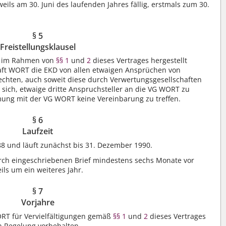
eils am 30. Juni des laufenden Jahres fällig, erstmals zum 30.
§ 5
Freistellungsklausel
he im Rahmen von
§§ 1
und
2
dieses Vertrages hergestellt
haft WORT die EKD von allen etwaigen Ansprüchen von
chten, auch soweit diese durch Verwertungsgesellschaften
t sich, etwaige dritte Anspruchsteller an die VG WORT zu
ung mit der VG WORT keine Vereinbarung zu treffen.
§ 6
Laufzeit
88 und läuft zunächst bis 31. Dezember 1990.
urch eingeschriebenen Brief mindestens sechs Monate vor
ils um ein weiteres Jahr.
§ 7
Vorjahre
RT für Vervielfältigungen gemäß
§§ 1
und
2
dieses Vertrages
en Regelung vorbehalten.