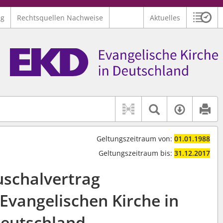
ng
Rechtsquellen Nachweise
Aktuelles
Sitzu
Logo Ev. Kirche in Deutschland
 findet auch: "Pfarrerinitiative" oder "Pfarrerausschuss".
serer Hilfe.
Textsuche 
Verfüg
Geltungszeitraum von:
01.01.1988
Geltungszeitraum bis:
31.12.2017
schalvertrag
Evangelischen Kirche in
eutschland