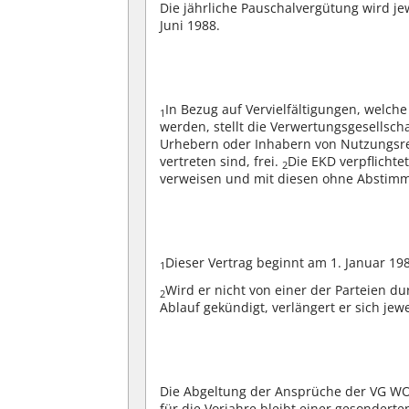
Die jährliche Pauschalvergütung wird jew
Juni 1988.
In Bezug auf Vervielfältigungen, welc
1
werden, stellt die Verwertungsgesellsc
Urhebern oder Inhabern von Nutzungsre
vertreten sind, frei.
Die EKD verpflichte
2
verweisen und mit diesen ohne Abstimm
Dieser Vertrag beginnt am 1. Januar 19
1
Wird er nicht von einer der Parteien d
2
Ablauf gekündigt, verlängert er sich jewe
Die Abgeltung der Ansprüche der VG WO
für die Vorjahre bleibt einer gesondert