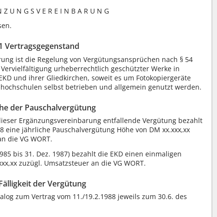
N Z U N G S V E R E I N B A R U N G
sen.
 1 Vertragsgegenstand
ung ist die Regelung von Vergütungsansprüchen nach § 54
 Vervielfältigung urheberrechtlich geschützter Werke in
EKD und ihrer Gliedkirchen, soweit es um Fotokopiergeräte
hhochschulen selbst betrieben und allgemein genutzt werden.
öhe der Pauschalvergütung
1 dieser Ergänzungsvereinbarung entfallende Vergütung bezahlt
8 eine jährliche Pauschalvergütung Höhe von DM xx.xxx,xx
 an die VG WORT.
 1985 bis 31. Dez. 1987) bezahlt die EKD einen einmaligen
xxx,xx zuzügl. Umsatzsteuer an die VG WORT.
 Fälligkeit der Vergütung
alog zum Vertrag vom 11./19.2.1988 jeweils zum 30.6. des