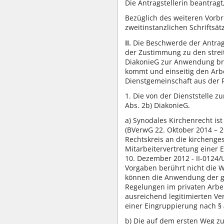
Die Antragstellerin beantrag
Bezüglich des weiteren Vorbr
zweitinstanzlichen Schriftsä
II.
Die Beschwerde der Antrags
der Zustimmung zu den streit
DiakonieG zur Anwendung bri
kommt und einseitig den Arbe
Dienstgemeinschaft aus der 
1. Die von der Dienststelle 
Abs. 2b) DiakonieG.
a) Synodales Kirchenrecht is
(BVerwG 22. Oktober 2014 – 2 
Rechtskreis an die kirchenge
Mitarbeitervertretung einer 
10. Dezember 2012 - II-0124/
Vorgaben berührt nicht die W
können die Anwendung der ge
Regelungen im privaten Arbei
ausreichend legitimierten V
einer Eingruppierung nach § 
b) Die auf dem ersten Weg z