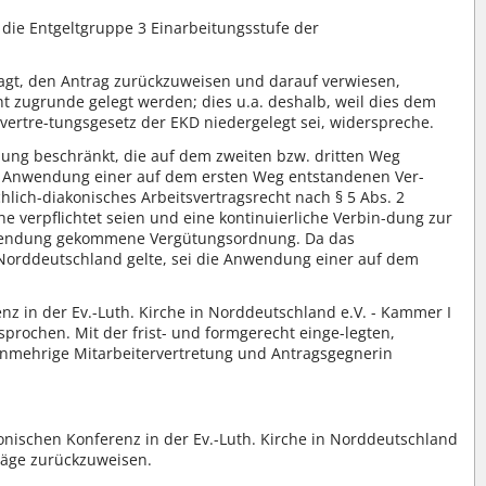
die Entgeltgruppe 3 Einarbeitungsstufe der
agt, den Antrag zurückzuweisen und darauf verwiesen,
t zugrunde gelegt werden; dies u.a. deshalb, weil dies dem
rtre-tungsgesetz der EKD niedergelegt sei, widerspreche.
dnung beschränkt, die auf dem zweiten bzw. dritten Weg
die Anwendung einer auf dem ersten Weg entstandenen Ver-
ich-diakonisches Arbeitsvertragsrecht nach § 5 Abs. 2
e verpflichtet seien und eine kontinuierliche Verbin-dung zur
 Anwendung gekommene Vergütungsordnung. Da das
 Norddeutschland gelte, sei die Anwendung einer auf dem
enz in der Ev.-Luth. Kirche in Norddeutschland e.V. - Kammer I
prochen. Mit der frist- und formgerecht einge-legten,
mehrige Mitarbeitervertretung und Antragsgegnerin
konischen Konferenz in der Ev.-Luth. Kirche in Norddeutschland
räge zurückzuweisen.