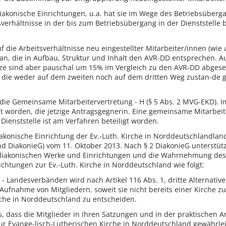
 diakonische Einrichtungen, u.a. hat sie im Wege des Betriebsüber
erhältnisse in der bis zum Betriebsübergang in der Dienststelle 
f die Arbeitsverhältnisse neu eingestellter Mitarbeiter/innen (wie
an, die in Aufbau, Struktur und Inhalt den AVR-DD entsprechen. 
ze sind aber pauschal um 15% im Vergleich zu den AVR-DD abgesenk
 die weder auf dem zweiten noch auf dem dritten Weg zustan-de g
ie Gemeinsame Mitarbeitervertretung - H (§ 5 Abs. 2 MVG-EKD). Im
t worden, die jetzige Antragsgegnerin. Eine gemeinsame Mitarbei
 Dienststelle ist am Verfahren beteiligt worden.
diakonische Einrichtung der Ev.-Luth. Kirche in Norddeutschlandland
 DiakonieG) vom 11. Oktober 2013. Nach § 2 DiakonieG unterstützt
iakonischen Werke und Einrichtungen und die Wahrnehmung des dia
chtungen zur Ev.-Luth. Kirche in Norddeutschland wie folgt:
 Landesverbänden wird nach Artikel 116 Abs. 1, dritte Alternative 
Aufnahme von Mitgliedern, soweit sie nicht bereits einer Kirche 
rche in Norddeutschland zu entscheiden.
, dass die Mitglieder in ihren Satzungen und in der praktischen Ar
ur Evange-lisch-Lutherischen Kirche in Norddeutschland gewährleis