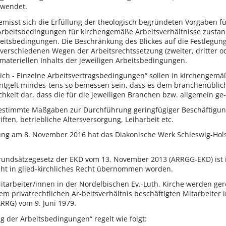
nwendet.
bemisst sich die Erfüllung der theologisch begründeten Vorgaben 
e Arbeitsbedingungen für kirchengemäße Arbeitsverhältnisse zusta
rbeitsbedingungen. Die Beschränkung des Blickes auf die Festlegung
erschiedenen Wegen der Arbeitsrechtssetzung (zweiter, dritter od
ateriellen Inhalts der jeweiligen Arbeitsbedingungen.
eich - Einzelne Arbeitsvertragsbedingungen“ sollen in kirchengemä
 Entgelt mindes-tens so bemessen sein, dass es dem branchenübliche
chkeit dar, dass die für die jeweiligen Branchen bzw. allgemein ge
stimmte Maßgaben zur Durchführung geringfügiger Beschäftigungsve
ten, betriebliche Altersversorgung, Leiharbeit etc.
ung am 8. November 2016 hat das Diakonische Werk Schleswig-Hols
rundsätzegesetz der EKD vom 13. November 2013 (ARRGG-EKD) ist i
cht in glied-kirchliches Recht übernommen worden.
Mitarbeiter/innen in der Nordelbischen Ev.-Luth. Kirche werden ge
em privatrechtlichen Ar-beitsverhältnis beschäftigten Mitarbeiter
RRG) vom 9. Juni 1979.
ng der Arbeitsbedingungen“ regelt wie folgt: