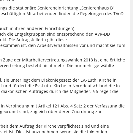
gangs die stationäre Senioreneinrichtung „Seniorenhaus B“
beschäftigten Mitarbeitenden finden die Regelungen des TVöD-
 auch in ihren anderen Einrichtungen)
Auch die Entgeltgruppen sind entsprechend den AVR-DD
t. Die Antragstellerin gibt diese
ekommen ist, den Arbeitsverhältnissen vor und macht sie zum
 Zuge der Mitarbeitervertretungswahlen 2018 ist eine örtliche
tervertretung besteht nicht mehr. Die nunmehr ge-wählte
, sie unterliegt dem Diakoniegesetz der Ev.-Luth. Kirche in
 und fördert die Ev.-Luth. Kirche in Norddeutschland die in
konischen Auftrages durch die Mitglieder. § 5 regelt die
in Verbindung mit Artikel 121 Abs. 4 Satz 2 der Verfassung die
zugeordnet sind, zugleich über deren Zuordnung zur
beit dem Auftrag der Kirche verpflichtet sind und eine
tet ist. Dies ist anzunehmen, wenn sie die folgenden