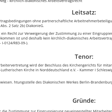
Weg - kirchlich-diakonisches Arbeitsvertragsrecht
Leitsatz:
rtragsbedingungen ohne partnerschaftliche Arbeitnehmerbeteiligung 
5 Abs. 2 Satz 2b) DiakonieG.
t ein Recht zur Verweigerung der Zustimmung zu einer Eingruppie
ommen ist und deshalb kein kirchlich-diakonisches Arbeitsvertragsr
I-0124/R83-09-).
Tenor:
beitervertretung wird der Beschluss des Kirchengerichts für mitar
-Lutherischen Kirche in Norddeutschland e.V. - Kammer I Schleswig
iesen. htungsstelle des Diakonischen Werkes Berlin-Brandenburg-
Gründe:
er die Zustimmung zur Eingruppierung neueingestellter Mitarbeiter