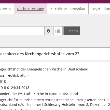
s Recht
Rechtsprechung
Kirchliches Amtsblatt
Begründu
Suche mit Platzhalter "*", Bsp. Pfarrer*,
Suchen
Weitere Suchoperatoren finden Sie in un
schluss des Kirchengerichtshofes vom 23.09.2018
ngerichtshof der Evangelischen Kirche in Deutschland
ss (rechtskräftig)
2018
D II-0124/34-2018
akonieG der Ev.-Luth. Kirche in Norddeutschland
gericht für mitarbeitervertretungsrechtliche Streitigkeiten der D
utschland e.V. - Kammer I Schleswig-Holstein - vom 8. Dezember 2