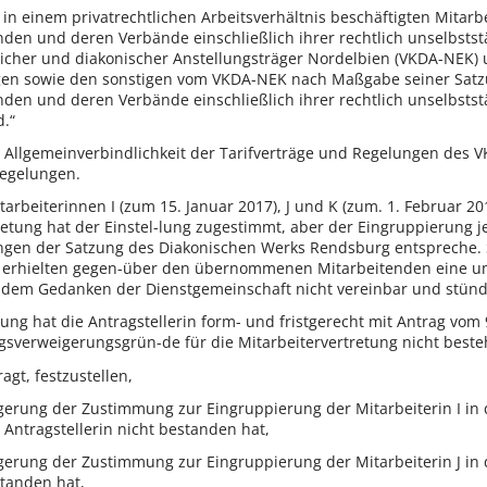
in einem privatrechtlichen Arbeitsverhältnis beschäftigten Mitarb
nden und deren Verbände einschließlich ihrer rechtlich unselbsts
icher und diakonischer Anstellungsträger Nordelbien (VKDA-NEK) 
gen sowie den sonstigen vom VKDA-NEK nach Maßgabe seiner Satzung
den und deren Verbände einschließlich ihrer rechtlich unselbstst
.“
 Allgemeinverbindlichkeit der Tarifverträge und Regelungen des VK
regelungen.
itarbeiterinnen I (zum 15. Januar 2017), J und K (zum. 1. Februar 2
tung hat der Einstel-lung zugestimmt, aber der Eingruppierung j
gen der Satzung des Diakonischen Werks Rendsburg entspreche. 
n erhielten gegen-über den übernommenen Mitarbeitenden eine u
t dem Gedanken der Dienstgemeinschaft nicht vereinbar und stü
ng hat die Antragstellerin form- und fristgerecht mit Antrag vom 
gsverweigerungsgrün-de für die Mitarbeitervertretung nicht beste
agt, festzustellen,
gerung der Zustimmung zur Eingruppierung der Mitarbeiterin I in 
Antragstellerin nicht bestanden hat,
gerung der Zustimmung zur Eingruppierung der Mitarbeiterin J in
standen hat,