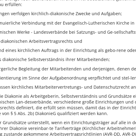
u erfüllen:
ungen verfolgen kirchlich-diakonische Zwecke und Aufgaben;
tinuierliche Verbindung mit der Evangelisch-Lutherischen Kirche i
onischen Werke - Landesverbände bei Satzungs- und Ge-sellschaft
-diakonischen Arbeitsvertragsrechts und
nd eines kirchlichen Auftrags in der Einrichtung als gebo-rene od
as diakonische Selbstverständnis ihrer Mitarbeitenden;
orgerliche Begleitung der Mitarbeitenden und derjenigen, denen der
ientierung im Sinne der Aufgabenordnung verpflichtet und stel-len
ssen kirchliches Mitarbeitervertretungs- und Datenschutzrecht a
e Diakonie als Arbeitgeberin, Selbstverständnis und Grundsätze e
nischen Lan-desverbände, verschiedene große Einrichtungen und d
echts definiert, die erfüllt sein müssen, damit das in der Einric
 von § 5 Abs. 2b) DiakonieG qualifiziert werden kann.
r Grundsätze unterstellt, wenn ein Einrichtungsträger auf alle in 
rer Diakonie vereinbar-te Tarifverträge (Kirchlicher Arbeitnehmeri
Weg zustande gekommene Arbeitsvertragsrichtlinien (AVR-DD, AVR-D