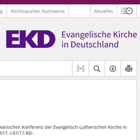
ng
Rechtsquellen Nachweise
Aktuelles
Sitzu
Logo Ev. Kirche in Deutschland
 findet auch: "Pfarrerinitiative" oder "Pfarrerausschuss".
serer Hilfe.
Textsuche 
Verfüg
iakonischen Konferenz der Evangelisch-Lutherischen Kirche in
017, I-07/17-RD-