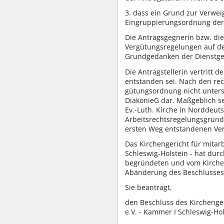
3. dass ein Grund zur Verwei
Eingruppierungsordnung der 
Die Antragsgegnerin bzw. di
Vergütungsregelungen auf dem
Grundgedanken der Dienstgem
Die Antragstellerin vertritt
entstanden sei. Nach den re
gütungsordnung nicht unters
DiakonieG dar. Maßgeblich se
Ev.-Luth. Kirche in Norddeu
Arbeitsrechtsregelungsgrunds
ersten Weg entstandenen Ve
Das Kirchengericht für mitarb
Schleswig-Holstein - hat dur
begründeten und vom Kirche
Abänderung des Beschlusses
Sie beantragt,
den Beschluss des Kirchenger
e.V. - Kammer I Schleswig-H