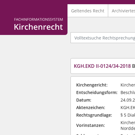
Geltendes Recht
Archivierte
Logo Fachinformationssystem Kirchenrecht
Volltextsuche Rechtsprechung
KGH.EKD II-0124/34-2018
Be
Kirchengericht:
Kirche
Entscheidungsform:
Beschlu
Datum:
24.09.
Aktenzeichen:
KGH.EK
Rechtsgrundlage:
§ 5 Di
Kirchen
Vorinstanzen:
Nordde