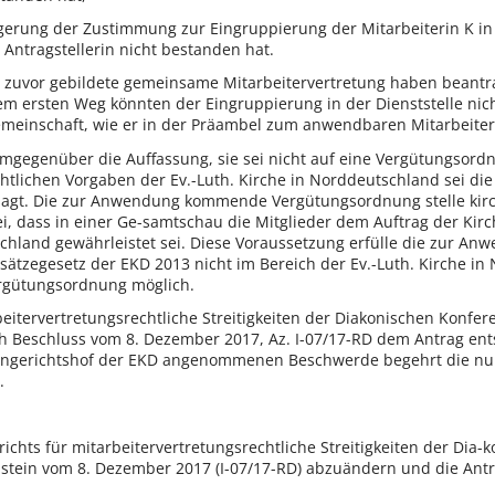
gerung der Zustimmung zur Eingruppierung der Mitarbeiterin K in 
Antragstellerin nicht bestanden hat.
e zuvor gebildete gemeinsame Mitarbeitervertretung haben beantr
 ersten Weg könnten der Eingruppierung in der Dienststelle nich
einschaft, wie er in der Präambel zum anwendbaren Mitarbeiterve
 demgegenüber die Auffassung, sie sei nicht auf eine Vergütungsor
chtlichen Vorgaben der Ev.-Luth. Kirche in Norddeutschland sei 
agt. Die zur Anwendung kommende Vergütungsordnung stelle kirchl
i, dass in einer Ge-samtschau die Mitglieder dem Auftrag der Kirch
tschland gewährleistet sei. Diese Voraussetzung erfülle die zur
ätzegesetz der EKD 2013 nicht im Bereich der Ev.-Luth. Kirche in
rgütungsordnung möglich.
eitervertretungsrechtliche Streitigkeiten der Diakonischen Konfer
ch Beschluss vom 8. Dezember 2017, Az. I-07/17-RD dem Antrag ents
ngerichtshof der EKD angenommenen Beschwerde begehrt die nun
.
ichts für mitarbeitervertretungsrechtliche Streitigkeiten der Dia-
olstein vom 8. Dezember 2017 (I-07/17-RD) abzuändern und die Ant