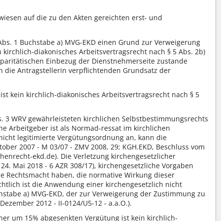
wiesen auf die zu den Akten gereichten erst- und
 Abs. 1 Buchstabe a) MVG-EKD einen Grund zur Verweigerung
kirchlich-diakonisches Arbeitsvertragsrecht nach § 5 Abs. 2b)
 paritätischen Einbezug der Dienstnehmerseite zustande
 die Antragstellerin verpflichtenden Grundsatz der
t kein kirchlich-diakonisches Arbeitsvertragsrecht nach § 5
Abs. 3 WRV gewährleisteten kirchlichen Selbstbestimmungsrechts
che Arbeitgeber ist als Normad-ressat im kirchlichen
nicht legitimierte Vergütungsordnung an, kann die
ktober 2007 - M 03/07 - ZMV 2008, 29; KGH.EKD, Beschluss vom
henrecht-ekd.de). Die Verletzung kirchengesetzlicher
4. Mai 2018 - 6 AZR 308/17), kirchengesetzliche Vorgaben
ie Rechtsmacht haben, die normative Wirkung dieser
tlich ist die Anwendung einer kirchengesetzlich nicht
chstabe a) MVG-EKD, der zur Verweigerung der Zustimmung zu
ezember 2012 - II-0124/U5-12 - a.a.O.).
er um 15% abgesenkten Vergütung ist kein kirchlich-