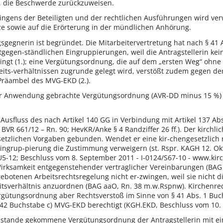
t, die Beschwerde zurückzuweisen.
ingens der Beteiligten und der rechtlichen Ausführungen wird ver
tze sowie auf die Erörterung in der mündlichen Anhörung.
gegnerin ist begründet. Die Mitarbeitervertretung hat nach § 41
gegen-ständlichen Eingruppierungen, weil die Antragstellerin kein 
ngt (1.); eine Vergütungsordnung, die auf dem „ersten Weg“ ohne
its-verhältnissen zugrunde gelegt wird, verstößt zudem gegen den
Präambel des MVG-EKD (2.).
zur Anwendung gebrachte Vergütungsordnung (AVR-DD minus 15 %) is
t Ausfluss des nach Artikel 140 GG in Verbindung mit Artikel 137 
BVR 661/12 – Rn. 90; HevKR/Anke § 4 Randziffer 26 ff.). Der kirchli
setzlichen Vorgaben gebunden. Wendet er eine kir-chengesetzlich 
Eingrup-pierung die Zustimmung verweigern (st. Rspr. KAGH 12. O
U5-12; Beschluss vom 8. September 2011 - I-0124/S67-10 - www.kirc
irksamkeit entgegenstehender vertraglicher Vereinbarungen (BAG 2
botenen Arbeitsrechtsregelung nicht er-zwingen, weil sie nicht d
tsverhältnis anzuordnen (BAG aaO, Rn. 38 m.w.Rspnw). Kirchenrech
ergütungsordnung aber Rechtsverstoß im Sinne von § 41 Abs. 1 Bu
42 Buchstabe c) MVG-EKD berechtigt (KGH.EKD, Beschluss vom 10. D
ustande gekommene Vergütungsordnung der Antragstellerin mit ein