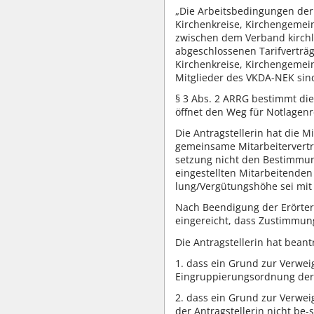
„Die Arbeitsbedingungen der 
Kirchenkreise, Kirchengemei
zwischen dem Verband kirchl
abgeschlossenen Tarifverträ
Kirchenkreise, Kirchengemein
Mitglieder des VKDA-NEK sind
§ 3 Abs. 2 ARRG bestimmt die
öffnet den Weg für Notlagen
Die Antragstellerin hat die M
gemeinsame Mitarbeitervertre
setzung nicht den Bestimmun
eingestellten Mitarbeitende
lung/Vergütungshöhe sei mi
Nach Beendigung der Erörteru
eingereicht, dass Zustimmun
Die Antragstellerin hat beantr
1. dass ein Grund zur Verwei
Eingruppierungsordnung der 
2. dass ein Grund zur Verwei
der Antragstellerin nicht be-