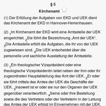
§ 5
Kirchenamt
(1)
Der Erfüllung der Aufgaben von EKD und UEK dient
das Kirchenamt der EKD in Hannover-Herrenhausen.
(2)
Im Kirchenamt der EKD wird eine Amtsstelle der UEK
1
eingerichtet.
Sie führt die Bezeichnung „Amt der UEK“.
2
Die Amtsstelle erfüllt die Aufgaben, die ihr von der UEK
3
zugewiesen sind.
Die UEK entscheidet über die
4
personelle und sachliche Ausstattung der Amtsstelle.
(3)
Ein theologischer Vizepräsident oder eine
1
theologische Vizepräsidentin leitet neben der ihm oder ihr
zugeordneten Hauptabteilung das Amt der UEK.
Er oder
2
sie führt mittels des Amtes der UEK die Geschäfte der
UEK.
Insoweit ist er oder sie nur den Organen der UEK
3
gegenüber verantwortlich.
Seine oder ihre Bestellung
4
sowie die des Vertreters oder der Vertreterin in der Leitung
des Amtes der UEK erfolgt im Einvernehmen mit der UEK.