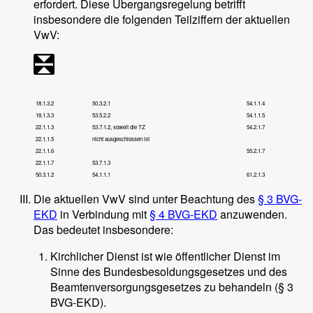
erfordert. Diese Übergangsregelung betrifft
insbesondere die folgenden Teilziffern der aktuellen
VwV:
18.1.3.2
50.3.2.1
54.1.1.4
18.1.3.3
53.5.2.2
54.1.1.5
22.1.1.3
53.7.1.2, soweit die TZ
54.2.1.7
22.1.1.5
nicht ausgeschlossen ist
22.1.1.6
55.2.1.7
22.1.1.7
53.7.1.3
50.3.1.2
54.1.1.1
61.2.1.3
Die aktuellen VwV sind unter Beachtung des
§ 3 BVG-
EKD
in Verbindung mit
§ 4 BVG-EKD
anzuwenden.
Das bedeutet insbesondere:
Kirchlicher Dienst ist wie öffentlicher Dienst im
Sinne des Bundesbesoldungsgesetzes und des
Beamtenversorgungsgesetzes zu behandeln (§ 3
BVG-EKD).