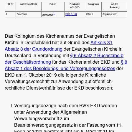
Lfd. Nr.
Änderndes Recht
Datum
Fundstelle
Paragrafen
Art der
ABl. EKD
Änderung
1
1
Beschluss
2021 S. 164
Ziffer I
Angabe ersetzt
29.06.2021
Das Kollegium des Kirchenamtes der Evangelischen
Kirche in Deutschland hat auf Grund des
Artikels 31
Absatz 3 der Grundordnung
der Evangelischen Kirche in
Deutschland in Verbindung mit
§ 6 Absatz 2 Buchstabe b
der Geschäftsordnung
für das Kirchenamt der EKD und
§ 8
Absatz 1 des Besoldungs- und Versorgungsgesetzes
der
EKD am 1. Oktober 2019 die folgende Kirchliche
Verwaltungsvorschrift zur Anwendung auf öffentlich-
rechtliche Dienstverhältnisse der EKD beschlossen:
Versorgungsbezüge nach dem BVG-EKD werden
unter Anwendung der Allgemeinen
Verwaltungsvorschrift zum
Beamtenversorgungsgesetz in der Fassung vom 11.
Februar 2021 (veröffentlicht am 5. März 2021 im