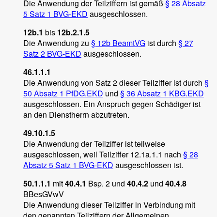
Die Anwendung der Teilziffern ist gemäß
§ 28 Absatz
5 Satz 1 BVG-EKD
ausgeschlossen.
12b.1
bis
12b.2.1.5
Die Anwendung zu
§ 12b BeamtVG
ist durch
§ 2
7
Satz 2 BVG-EKD
ausgeschlossen.
46.1.1.1
Die Anwendung von Satz 2 dieser Teilziffer ist durch
§
50 Absatz 1 PfDG.EKD
und
§ 36 Absatz 1 KBG.EKD
ausgeschlossen. Ein Anspruch gegen Schädiger ist
an den Dienstherrn abzutreten.
49.10.1.5
Die Anwendung der Teilziffer ist teilweise
ausgeschlossen, weil Teilziffer 12.1a.1.1 nach
§ 28
Absatz 5 Satz 1 BVG-EKD
ausgeschlossen ist.
50.1.1.1
mit
40.4.1
Bsp. 2 und
40.4.2
und
40.4.8
BBesGVwV
Die Anwendung dieser Teilziffer in Verbindung mit
den genannten Teilziffern der Allgemeinen