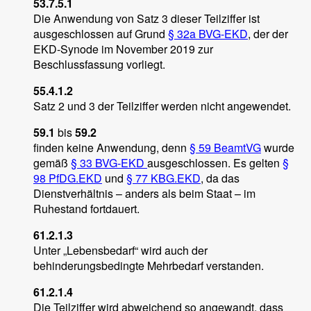
53.7.5.1
Die Anwendung von Satz 3 dieser Teilziffer ist
ausgeschlossen auf Grund
§ 32a BVG-EKD
, der der
EKD-Synode im November 2019 zur
Beschlussfassung vorliegt.
55.4.1.2
Satz 2 und 3 der Teilziffer werden nicht angewendet.
59.1
bis
59.2
finden keine Anwendung, denn
§ 59 BeamtVG
wurde
gemäß
§ 33 BVG-EKD
ausgeschlossen. Es gelten
§
98 PfDG.EKD
und
§ 77 KBG.EKD
, da das
Dienstverhältnis – anders als beim Staat – im
Ruhestand fortdauert.
61.2.1.3
Unter „Lebensbedarf“ wird auch der
behinderungsbedingte Mehrbedarf verstanden.
61.2.1.4
Die Teilziffer wird abweichend so angewandt, dass