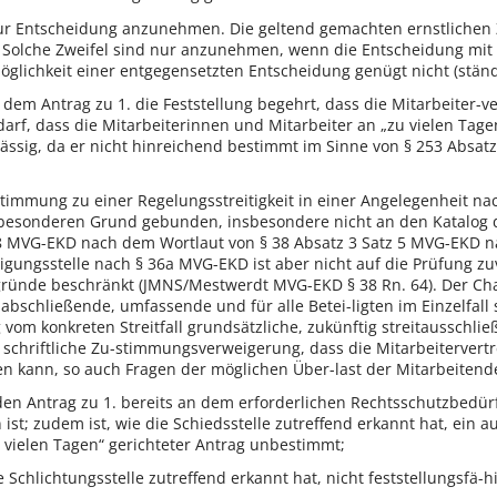
zur Entscheidung anzunehmen. Die geltend gemachten ernstlichen Z
. Solche Zweifel sind nur anzunehmen, wenn die Entscheidung mit 
Möglichkeit einer entgegensetzten Entscheidung genügt nicht (ständ
 dem Antrag zu 1. die Feststellung begehrt, dass die Mitarbeiter-
rf, dass die Mitarbeiterinnen und Mitarbeiter an „zu vielen Tagen 
lässig, da er nicht hinreichend bestimmt im Sinne von § 253 Absat
stimmung zu einer Regelungsstreitigkeit in einer Angelegenheit 
 besonderen Grund gebunden, insbesondere nicht an den Katalog d
 MVG-EKD nach dem Wortlaut von § 38 Absatz 3 Satz 5 MVG-EKD nach
igungsstelle nach § 36a MVG-EKD ist aber nicht auf die Prüfung z
nde beschränkt (JMNS/Mestwerdt MVG-EKD § 38 Rn. 64). Der Chara
 abschließende, umfassende und für alle Betei-ligten im Einzelfal
 vom konkreten Streitfall grundsätzliche, zukünftig streitaussc
e schriftliche Zu-stimmungsverweigerung, dass die Mitarbeitervert
 kann, so auch Fragen der möglichen Über-last der Mitarbeitend
ür den Antrag zu 1. bereits an dem erforderlichen Rechtsschutzbedü
t; zudem ist, wie die Schiedsstelle zutreffend erkannt hat, ein 
 vielen Tagen“ gerichteter Antrag unbestimmt;
ie Schlichtungsstelle zutreffend erkannt hat, nicht feststellungsfä-