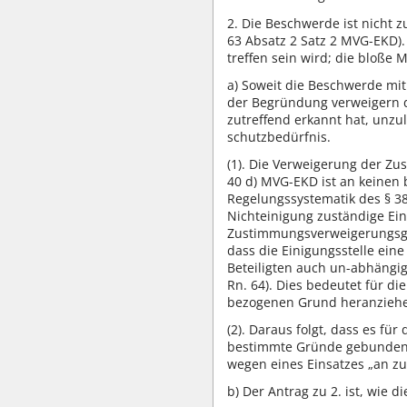
2. Die Beschwerde ist nicht 
63 Absatz 2 Satz 2 MVG-EKD)
treffen sein wird; die bloße 
a) Soweit die Beschwerde mit
der Begründung verweigern da
zutreffend erkannt hat, unzu
schutzbedürfnis.
(1). Die Verweigerung der Zu
40 d) MVG-EKD ist an keinen
Regelungssystematik des § 38
Nichteinigung zuständige Ein
Zustimmungsverweigerungsgrü
dass die Einigungsstelle eine
Beteiligten auch un-abhängig
Rn. 64). Dies bedeutet für di
bezogenen Grund heranziehen
(2). Daraus folgt, dass es f
bestimmte Gründe gebunden is
wegen eines Einsatzes „an zu
b) Der Antrag zu 2. ist, wie d