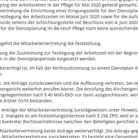
egung der Arbeitszeiten in der Pflege für Mai 2020 geltend gemacht
rvertretung die Einrichtung einer Einigungsstelle für den Dienstpl
e Festlegung der Arbeitszeiten im Monat Juni 2020 sowie für die Au
rde seitens der Schlichtungsstelle mit Beschluss vom 4. Juni 2020
 für die Dienstplanung im Be-reich Pflege noch keine ausreichend
gehrt die Mitarbeitervertretung die Feststellung,
etung die Zustimmung zur Festlegung der Arbeitszeit mit der Begr
en in der Dienstplanperiode eingesetzt werden,
t berechtigt ist, im Fall der Nichtzustimmung zu einem Dienstplan
n.
gt, die Anträge zurückzuweisen und die Auffassung vertreten, bei-
chengericht weiterhin anrufen könne. Die Anrufung des Kirchengeri
 Angelegenheiten nach § 40 MVG-EKD nur dann ausgeschlossen, we
be bisher nicht bestanden.
e Anträge der Mitarbeitervertretung zurückgewiesen unter Hinweis 
. mangele es am Feststellungsinteresse nach § 256 ZPO, weil er au
konkreter Rechtsverhältnisse zwischen den Beteiligten gerichtet s
itarbeitervertretung beide Anträge weiterverfolgt. Die Antrags-g
 Mitarbeitervertretung zurückgetreten. Es besteht eine Gesamtmit