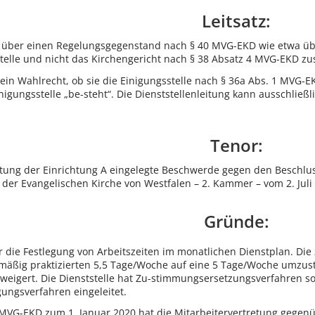
Leitsatz:
 über einen Regelungsgegenstand nach § 40 MVG-EKD wie etwa über
stelle und nicht das Kirchengericht nach § 38 Absatz 4 MVG-EKD zu
 kein Wahlrecht, ob sie die Einigungsstelle nach § 36a Abs. 1 MVG-
nigungsstelle „be-steht“. Die Dienststellenleitung kann ausschließ
Tenor:
etung der Einrichtung A eingelegte Beschwerde gegen den Beschlu
 der Evangelischen Kirche von Westfalen – 2. Kammer – vom 2. Jul
Gründe:
er die Festlegung von Arbeitszeiten im monatlichen Dienstplan. Die
gelmäßig praktizierten 5,5 Tage/Woche auf eine 5 Tage/Woche umzu
weigert. Die Dienststelle hat Zu-stimmungsersetzungsverfahren s
gungsverfahren eingeleitet.
 MVG-EKD zum 1. Januar 2020 hat die Mitarbeitervertretung gegenüb