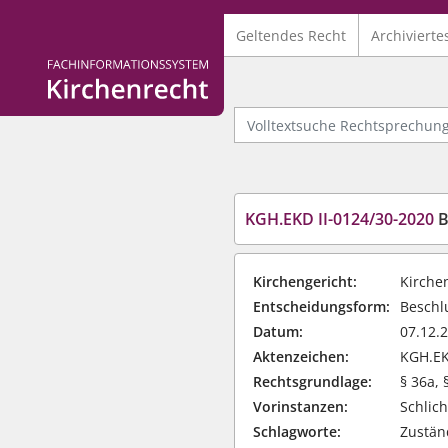
Geltendes Recht
Archivierte
Logo Fachinformationssystem Kirchenrecht
Volltextsuche Rechtsprechung
KGH.EKD II-0124/30-2020
Be
Kirchengericht:
Kirche
Entscheidungsform:
Beschlu
Datum:
07.12.
Aktenzeichen:
KGH.EK
Rechtsgrundlage:
§ 36a,
Vorinstanzen:
Schlic
Schlagworte:
Zustän