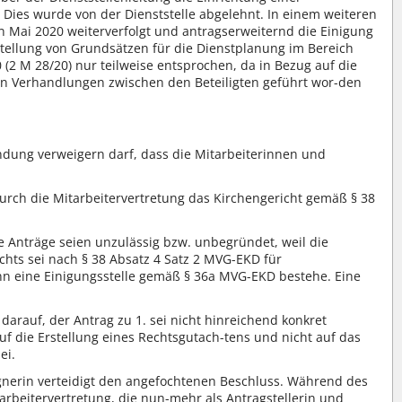
. Dies wurde von der Dienststelle abgelehnt. In einem weiteren
an Mai 2020 weiterverfolgt und antragserweiternd die Einigung
fstellung von Grundsätzen für die Dienstplanung im Bereich
 (2 M 28/20) nur teilweise entsprochen, da in Bezug auf die
en Verhandlungen zwischen den Beteiligten geführt wor-den
ündung verweigern darf, dass die Mitarbeiterinnen und
 durch die Mitarbeitervertretung das Kirchengericht gemäß § 38
de Anträge seien unzulässig bzw. unbegründet, weil die
chts sei nach § 38 Absatz 4 Satz 2 MVG-EKD für
nn eine Einigungsstelle gemäß § 36a MVG-EKD bestehe. Eine
darauf, der Antrag zu 1. sei nicht hinreichend konkret
f die Erstellung eines Rechtsgutach-tens und nicht auf das
ei.
egnerin verteidigt den angefochtenen Beschluss. Während des
arbeitervertretung, die nun-mehr als Antragstellerin und