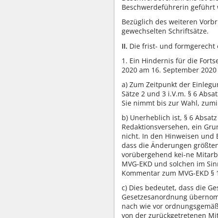
Beschwerdeführerin geführt 
Bezüglich des weiteren Vorb
gewechselten Schriftsätze.
II.
Die frist- und formgerech
1. Ein Hindernis für die For
2020 am 16. September 2020 z
a) Zum Zeitpunkt der Einlegu
Sätze 2 und 3 i.V.m. § 6 Abs
Sie nimmt bis zur Wahl, zumi
b) Unerheblich ist, § 6 Absat
Redaktionsversehen, ein Grun
nicht. In den Hinweisen und 
dass die Änderungen größten
vorübergehend kei-ne Mitarbe
MVG-EKD und solchen im Sinn
Kommentar zum MVG-EKD § 16
c) Dies bedeutet, dass die G
Gesetzesanordnung übernomme
nach wie vor ordnungsgemäß m
von der zurückgetretenen Mit