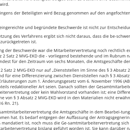
wird.
ringens der Beteiligten wird Bezug genommen auf den angefochten
t eingereichte und begründete Beschwerde ist nicht zur Entschei
tsetzung des Verfahrens ergibt sich nicht daraus, dass die be-sc
urückgetreten ist.
ng der Beschwerde war die Mitarbeitervertretung noch rechtlich ex
atz 2 Satz 2 MVG-EKD die - vorliegend bestehende und im Rubrum n
ndest für den Zeitraum von sechs Monaten, die Amtsgeschäfte der
z 2 Satz 2 MVG-EKD nur auf „Dienststellen im Sinne des § 3 Absatz 2“
d für eine Differenzierung zwischen Dienststellen nach § 3 Absatz
Erläuterungen zum 1. Änderungsgesetz vom 6. November 1996 (ABl. 
teils redaktioneller Art seien. Danach sollten der Gesamtmitarbe
itervertretung oder kein Wahlvorstand vorhanden ist; eine Differe
e von § 3 Absatz 2 MVG-EKD wird in den Materialien nicht erwä
 Rn. 21).
esamtmitarbeitervertretung die Amtsgeschäfte in dem Bearbei-tung
n hat. Es bedarf entgegen der Auffassung der Antragsgegnerin 
andatiert ist, noch muss die Ge-samtmitarbeitervertretung sich zu
arbeitervertretung bislang geführt worden ist. Sie kann darüber n