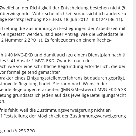
weifel an der Richtigkeit der Entscheidung bestehen nicht (§
überwiegender Wahr-scheinlichkeit voraussichtlich anders zu
ige Rechtsprechung KGH.EKD, 18. Juli 2012 - II-0124/T36-11).
vertretung die Zustimmung zu Festlegungen der Arbeitszeit mit
eingesetzt“ werden, ist dieser Antrag, wie die Schiedsstelle
z 2 Nummer 2 ZPO ist. Es fehlt zudem an einem Rechts-
nach § 40 MVG-EKD und damit auch zu einem Dienstplan nach §
es § 41 Absatz 1 MVG-EKD. Zwar ist nach der
 wie vor eine schriftliche Begründung erforderlich, die bei
uvor formal geltend gemachter
kter eines Einigungsstellenverfahrens ist dadurch geprägt,
l sinnvolle Regelung findet. Sie kann nach Wunsch der
hließende Regelungen erarbeiten (JMNS/Mestwerdt MVG-EKD § 38
retung grundsätzlich jeden auf das jeweilige Beteiligungsrecht
en.
rfnis fehlt, weil die Zustimmungsverweigerung nicht an
auf Feststellung der Möglichkeit der Zustimmungsverweigerung
hig nach § 256 ZPO.