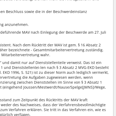
en Beschluss sowie die in der Beschwerdeinstanz
dung anzunehmen.
hwerdeführende MAV nach Einlegung der Beschwerde am 27. Juli
istent. Nach dem Rücktritt der MAV ist gem. § 16 Absatz 2
äher bezeichnete - Gesamtmitarbeitervertretung zuständig.
 Mitarbeitervertretung wahr.
 und damit nur auf Dienststellenteile verweist. Das ist ein
 1 und Dienststellentei-len nach § 3 Absatz 2 MVG-EKD besteht
EKD 1996, S. 521) ist zu dieser Norm auch lediglich vermerkt,
itervertretung die Aufgaben zugewiesen werden, wenn
nzierung zwischen Dienststellen im Sinne von § 3 Absatz 1
hnt (eingehend Joussen/Mestwerdt/Nause/Spelge[JMNS]/Wege,
sstand zum Zeitpunkt des Rücktritts der MAV kraft
weder des Nachweises, dass der Verfahrensbevollmächtigte
m Verfahren erklären. Sie tritt in das Verfahren ein, wie es
atürlich verfügen.