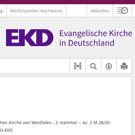
ng
Rechtsquellen Nachweise
Aktuelles
Sitzu
Logo Ev. Kirche in Deutschland
 findet auch: "Pfarrerinitiative" oder "Pfarrerausschuss".
serer Hilfe.
Textsuche 
Verfüg
Dokument-Beziehu
hen Kirche von Westfalen - 2. Kammer -, Az. 2 M 28/20
MVG-EKD