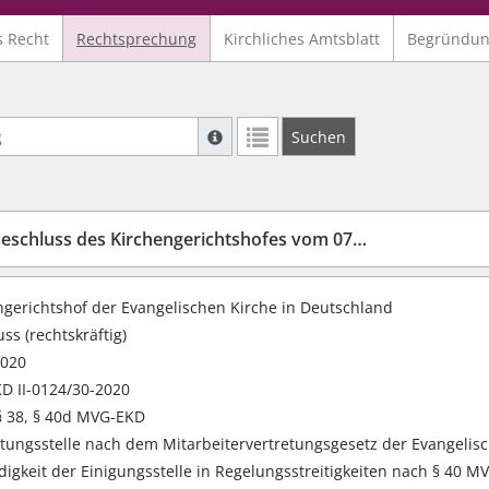
s Recht
Rechtsprechung
Kirchliches Amtsblatt
Begründu
Suche mit Platzhalter "*", Bsp. Pfarrer*,
Suchen
Weitere Suchoperatoren finden Sie in un
schluss des Kirchengerichtshofes vom 07.12.2020
ngerichtshof der Evangelischen Kirche in Deutschland
ss (rechtskräftig)
2020
D II-0124/30-2020
 § 38, § 40d MVG-EKD
htungsstelle nach dem Mitarbeitervertretungsgesetz der Evangelisc
digkeit der Einigungsstelle in Regelungsstreitigkeiten nach § 40 