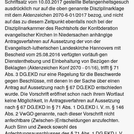
Schriftsatz vom 10.03.2017 gestellte Befangenheitsgesuch
ausdrücklich nur auf die oben genannte Disziplinarklage
mit dem Aktenzeichen 2070-6-01/2017 bezog, und nicht
auf das zu diesem Zeitpunkt ebenfalls noch bei der
Disziplinarkammer des Rechtshofs der Konföderation
evangelischer Kirchen in Niedersachen anhängige
Antragsverfahren auf Aussetzung der von der
Evangelisch-lutherischen Landeskirche Hannovers mit
Bescheid vom 25.08.2016 verfügten vorläufi-gen
Dienstenthebung und Einbehaltung von Bezügen der
Beklagten (Aktenzeichen Konf 2070 - 01/16), trifft § 71
Abs. 3 DG.EKD nur eine Regelung für die Beschwerde
gegen Beschlüsse, mit denen in der Sache über einen
Antrag auf Aussetzung nach § 67 DG.EKD entschieden
wurde. Die Vorschrift eröffnet schon nach ihrem Wortlaut
keine Möglichkeit, in Antragsverfahren auf Aussetzung
nach § 67 DG.EKD in § 71 Abs. 1 DG.EKD i. V. m. § 146
Abs. 2 VwGO genannte, nach dieser Vorschrift nicht
anfechtbare (Zwischen-)Entscheidungen anzufechten.
Auch Sinn und Zweck sowohl des
Anfechtungsausschlusses des § 71 Abs. 1 DG.EKD i. V.