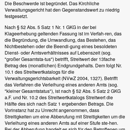
Die Beschwerde ist begründet. Das Kirchliche
Verwaltungsgericht hat den Gegenstandswert zu niedrig
festgesetzt.
Nach § 52 Abs. 5 Satz 1 Nr. 1 GKG in der bei
Klageerhebung geltenden Fassung ist im Verfah-ren, das
die Begründung, die Umwandlung, das Bestehen, das
Nichtbestehen oder die Beendi-gung eines besoldeten
Dienst- oder Amtsverhältnisses auf Lebenszeit (sog.
"großer Gesamtsta-tus") betrifft, Streitwert der 13fache
Betrag des (monatlichen) Endgrundgehalts. Dem folgt Nr.
10.1 des Streitwertkatalogs für die
Verwaltungsgerichtsbarkeit (NVwZ 2004, 1327). Betrifft
das Verfahren die Verleihung eines anderen Amts (sog.
"kleiner Gesamtstatus"), ist nach § 52 Abs. 5 Satz 2 GKG
a.F. und Nr. 10.2 des Streitwertkatalogs Streitwert die
Hälfte des sich nach Satz 1 ergebenden Betrags. Die
Vorinstanz hat zu Unrecht angenommen, dass
Streitigkeiten um eine Abberufung mit Streitigkeiten um die
Verleihung eines anderen Amts auf einer Stufe ste-hen.
Bei der Abberufung handelt es sich für den Betroffenen um