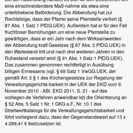
eine einschneidendere Maß-nahme als etwa eine
unterbliebene Beförderung. Die Abberufung hat zur
Rechtsfolge, dass der Pfarrer seine Pfarrstelle verliert (§
87 Abs. 1 Satz 1 PfDG.UEK). Außerdem hat er für den Fall
fruchtloser Bemühungen um eine neue Pfarrstelle zu
gewärtigen, dass er ein Jahr nach dem Wirksamwerden
der Abberufung kraft Gesetzes (§ 87 Abs. 3 PfDG.UEK) in
den Wartestand tritt und nach drei weiteren Jahren in den
Ruhestand versetzt wird (§ 91 Abs. 1 Satz 1 PfDG.UEK).
Das zusammen genommen rechtfertigt in Ausübung
billigen Ermessens (vgl. § 69 Satz 1 VwGG.UEK, der
gemäß Art. 3 § 1 des Kirchengesetzes zur Regelung der
Verwaltungsgerichts-barkeit in der UEK der EKD vom 9.
November 2010 - ABl. EKD 2011, S. 21 - auf das
vorliegen-de Verfahren anwendbar ist) die Orientierung an
§ 52 Abs. 5 Satz 1 Nr. 1 GKG a.F., Nr. 10.1 des
Streitwertkatalogs für die Verwaltungsgerichtsbarkeit und
führt vorliegend dazu, dass der Gegenstandswert auf 13 x
4.289,41 € festzusetzen ist.