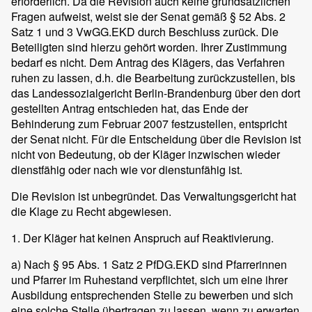
erforderlich. Da die Revision auch keine grundsätzlichen
Fragen aufweist, weist sie der Senat gemäß § 52 Abs. 2
Satz 1 und 3 VwGG.EKD durch Beschluss zurück. Die
Beteiligten sind hierzu gehört worden. Ihrer Zustimmung
bedarf es nicht. Dem Antrag des Klägers, das Verfahren
ruhen zu lassen, d.h. die Bearbeitung zurückzustellen, bis
das Landessozialgericht Berlin-Brandenburg über den dort
gestellten Antrag entschieden hat, das Ende der
Behinderung zum Februar 2007 festzustellen, entspricht
der Senat nicht. Für die Entscheidung über die Revision ist
nicht von Bedeutung, ob der Kläger inzwischen wieder
dienstfähig oder nach wie vor dienstunfähig ist.
Die Revision ist unbegründet. Das Verwaltungsgericht hat
die Klage zu Recht abgewiesen.
1. Der Kläger hat keinen Anspruch auf Reaktivierung.
a) Nach § 95 Abs. 1 Satz 2 PfDG.EKD sind Pfarrerinnen
und Pfarrer im Ruhestand verpflichtet, sich um eine ihrer
Ausbildung entsprechenden Stelle zu bewerben und sich
eine solche Stelle übertragen zu lassen, wenn zu erwarten