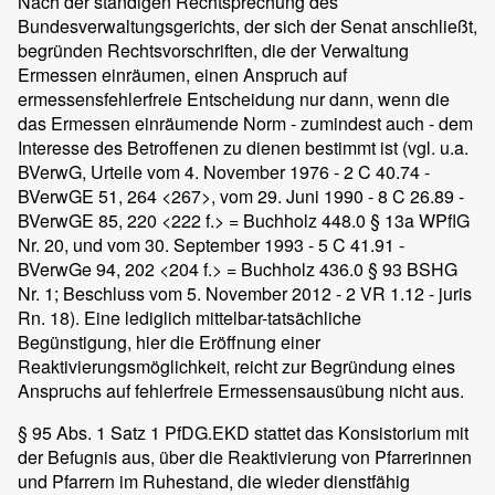
Nach der ständigen Rechtsprechung des
Bundesverwaltungsgerichts, der sich der Senat anschließt,
begründen Rechtsvorschriften, die der Verwaltung
Ermessen einräumen, einen Anspruch auf
ermessensfehlerfreie Entscheidung nur dann, wenn die
das Ermessen einräumende Norm - zumindest auch - dem
Interesse des Betroffenen zu dienen bestimmt ist (vgl. u.a.
BVerwG, Urteile vom 4. November 1976 - 2 C 40.74 -
BVerwGE 51, 264 <267>, vom 29. Juni 1990 - 8 C 26.89 -
BVerwGE 85, 220 <222 f.> = Buchholz 448.0 § 13a WPflG
Nr. 20, und vom 30. September 1993 - 5 C 41.91 -
BVerwGe 94, 202 <204 f.> = Buchholz 436.0 § 93 BSHG
Nr. 1; Beschluss vom 5. November 2012 - 2 VR 1.12 - juris
Rn. 18). Eine lediglich mittelbar-tatsächliche
Begünstigung, hier die Eröffnung einer
Reaktivierungsmöglichkeit, reicht zur Begründung eines
Anspruchs auf fehlerfreie Ermessensausübung nicht aus.
§ 95 Abs. 1 Satz 1 PfDG.EKD stattet das Konsistorium mit
der Befugnis aus, über die Reaktivierung von Pfarrerinnen
und Pfarrern im Ruhestand, die wieder dienstfähig