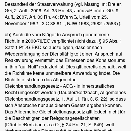
Bestandteil der Staatsverwaltung (vgl. Masing, in: Dreier,
GG, 2. Aufl., 2006, Art. 33 Rn. 43; Jarass/Pieroth, GG, 9.
Aufl., 2007, Art. 33 Rn. 46; BVerwG, Urteil vom 25.
November 1982 - 2 C 38.81 -, NJW 1983, 2582 <2583>).
bb) Auch die vom Kläger in Anspruch genommene
Richtlinie 2000/78/EG verpflichtet nicht dazu, § 95 Abs. 1
Satz 1 PfDG.EKD so auszulegen, dass er nach
Wiedererlangung der Dienstfähigkeit einen Anspruch auf
Reaktivierung vermittelt, das Ermessen des Konsistoriums
mithin "auf Null" reduziert ist. Dies gilt bereits deshalb, weil
die Richtlinie keine unmittelbare Anwendung findet. Die
Richtlinie ist durch das Allgemeine
Gleichbehandlungsgesetz - AGG - in innerstaatliches
Recht umgesetzt worden (Däubler/Bertzbach, Allgemeines
Gleichbehandlungsgesetz, 1. Aufl., I. Rn. 3, S. 22), so dass
sich Ansprüche nur aus diesem Gesetz ergeben können.
Das Allgemeine Gleichstellungsgesetz gilt jedoch nicht für
die Beschäftigten der Religionsgesellschaften
(Däubler/Bertzbach, a.a.O., § 24 Rn. 21, S. 649), weil
kirchenrechtliche Dienstverhältnisse keine öffentlich-