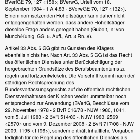
BVerfGE 79, 127 <158>; BVerwG, Urteil vom 18.
September 1984 - 1 A 4.83 - BVerwGE 70, 127 <132>).
Einem normsetzenden Hoheitsträger kann daher nicht
entgegengehalten werden, dass andere Hoheitsträger
dieselbe Frage anders geregelt haben (Gubelt, in: von
Münch/Kunig, GG, 5. Aufl., Art. 3 Rn. 8).
Artikel 33 Abs. 5 GG gibt zu Gunsten des Klägers
ebenfalls nichts her. Nach Art. 33 Abs. 5 GG ist das Recht
des öffentlichen Dienstes unter Berücksichtigung der
hergebrachten Grundsätze des Berufsbeamtentums zu
regeln und fortzuentwickeln. Die Vorschrift kommt nach der
ständigen Rechtsprechung des
Bundesverfassungsgerichts auf die öffentlich-rechtlichen
Dienstverhältnisse der Kirchen weder unmittelbar noch
entsprechend zur Anwendung (BVerfG, Beschlüsse vom
29. November 1978 - 2 BvR 316/78 - NJW 1980, 1041,
vom 5. Juli 1983 - 2 BvR 514/83 -, NJW 1983, 2569
<2570> und vom 9. Dezember 2008 - 2 BvR 717/08 - NJW
2009, 1195 <1196>), sondern enthält inhaltliche Vorgaben
lediglich für die Regelung des öffentlichen Dienstes als