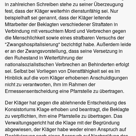
in zahlreichen Schreiben stehe zu seiner Überzeugung
fest, dass der Kläger weiterhin dienstunfähig sei. Nur
beispielhaft sei genannt, dass der Kläger leitende
Mitarbeiter der Beklagten verschiedener Straftaten in
Verbindung mit versuchtem Mord und Verbrechen gegen
die Menschlichkeit sowie eines strafbaren Versuchs der
"Zwangshospitalisierung" bezichtigt habe. Außerdem leide
er an der Zwangsvorstellung, dass seine Versetzung in
den Ruhestand in Weiterführung der
nationalsozialistischen Verbrechen an Behinderten erfolgt
sei. Selbst bei Vorliegen von Dienstfähigkeit sei es im
Hinblick auf die vom Kläger erhobenen Anschuldigungen
nicht zu verantworten, ihm im Rahmen der
Ermessensentscheidung eine Pfarrstelle zu übertragen.
Der Kläger hat gegen die ablehnende Entscheidung des
Konsistoriums Klage erhoben und beantragt, die Beklagte
zu verpflichten, ihm eine Pfarrstelle zu übertragen. Das
Verwaltungsgericht hat die Klage mit der Begründung
abgewiesen, der Kläger habe weder einen Anspruch auf
Reaktivierung noch einen Anspruch auf Nachprüfung des