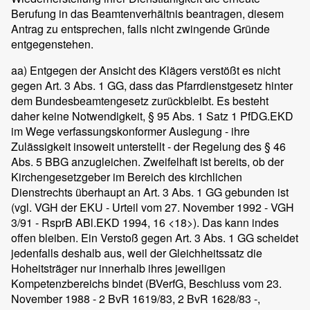
Berufung in das Beamtenverhältnis beantragen, diesem
Antrag zu entsprechen, falls nicht zwingende Gründe
entgegenstehen.
aa) Entgegen der Ansicht des Klägers verstößt es nicht
gegen Art. 3 Abs. 1 GG, dass das Pfarrdienstgesetz hinter
dem Bundesbeamtengesetz zurückbleibt. Es besteht
daher keine Notwendigkeit, § 95 Abs. 1 Satz 1 PfDG.EKD
im Wege verfassungskonformer Auslegung - ihre
Zulässigkeit insoweit unterstellt - der Regelung des § 46
Abs. 5 BBG anzugleichen. Zweifelhaft ist bereits, ob der
Kirchengesetzgeber im Bereich des kirchlichen
Dienstrechts überhaupt an Art. 3 Abs. 1 GG gebunden ist
(vgl. VGH der EKU - Urteil vom 27. November 1992 - VGH
3/91 - RsprB ABl.EKD 1994, 16 <18>). Das kann indes
offen bleiben. Ein Verstoß gegen Art. 3 Abs. 1 GG scheidet
jedenfalls deshalb aus, weil der Gleichheitssatz die
Hoheitsträger nur innerhalb ihres jeweiligen
Kompetenzbereichs bindet (BVerfG, Beschluss vom 23.
November 1988 - 2 BvR 1619/83, 2 BvR 1628/83 -,