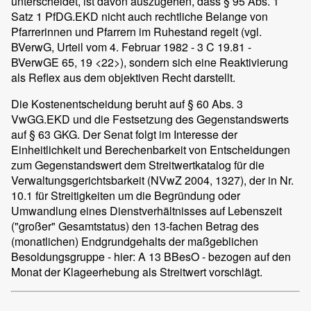
unterscheidet, ist davon auszugehen, dass § 95 Abs. 1
Satz 1 PfDG.EKD nicht auch rechtliche Belange von
Pfarrerinnen und Pfarrern im Ruhestand regelt (vgl.
BVerwG, Urteil vom 4. Februar 1982 - 3 C 19.81 -
BVerwGE 65, 19 <22>), sondern sich eine Reaktivierung
als Reflex aus dem objektiven Recht darstellt.
Die Kostenentscheidung beruht auf § 60 Abs. 3
VwGG.EKD und die Festsetzung des Gegenstandswerts
auf § 63 GKG. Der Senat folgt im Interesse der
Einheitlichkeit und Berechenbarkeit von Entscheidungen
zum Gegenstandswert dem Streitwertkatalog für die
Verwaltungsgerichtsbarkeit (NVwZ 2004, 1327), der in Nr.
10.1 für Streitigkeiten um die Begründung oder
Umwandlung eines Dienstverhältnisses auf Lebenszeit
("großer" Gesamtstatus) den 13-fachen Betrag des
(monatlichen) Endgrundgehalts der maßgeblichen
Besoldungsgruppe - hier: A 13 BBesO - bezogen auf den
Monat der Klageerhebung als Streitwert vorschlägt.